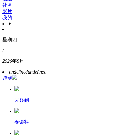
社區
影片
我的
6
星期四
/
2026
年
8
月
undefined
undefined
推廣
去簽到
要爆料