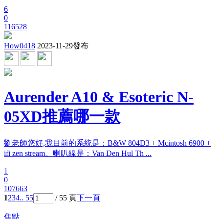
6
0
116528
How0418
2023-11-29發布
Aurender A10 & Esoteric N-
05XD推薦哪一款
劉老師您好,我目前的系統是：B&W 804D3 + Mcintosh 6900 +
ifi zen stream。喇叭線是：Van Den Hul Th ...
1
0
107663
1
2
3
4
.. 55
/ 55 頁
下一頁
焦點