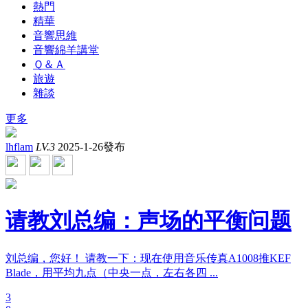
熱門
精華
音響思維
音響綿羊講堂
Ｑ＆Ａ
旅遊
雜談
更多
lhflam
LV.3
2025-1-26發布
请教刘总编：声场的平衡问题
刘总编，您好！ 请教一下：现在使用音乐传真A1008推KEF
Blade，用平均九点（中央一点，左右各四 ...
3