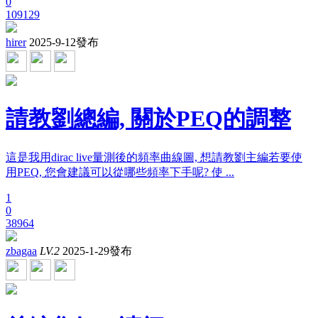
0
109129
hirer
2025-9-12發布
請教劉總編, 關於PEQ的調整
這是我用dirac live量測後的頻率曲線圖, 想請教劉主編若要使
用PEQ, 您會建議可以從哪些頻率下手呢? 使 ...
1
0
38964
zbagaa
LV.2
2025-1-29發布