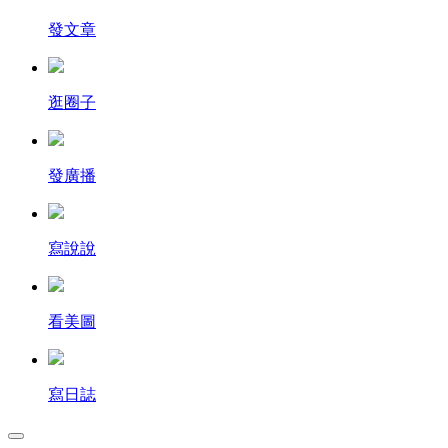
發文章
逛圈子
發廣播
寫說說
看美圖
寫日誌