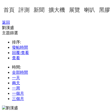
首頁
評測
新聞
擴大機
展覽
喇叭
黑膠
返回
劉漢盛
主題篩選
排序:
發帖時間
回覆/查看
查看
時間:
全部時間
一天
兩天
一周
一個月
三個月