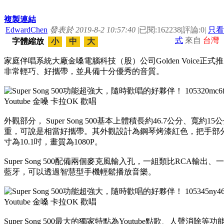
複製連結
EdwardChen
發表於 2019-8-2 10:57:40
|
已閱:162238
|
評論:0
|
只看
式
來自
台灣
字體縮放
小
中
大
家庭伴唱系統大廠金嗓電腦科技（股）公司Golden Voice正式推出
非常輕巧、好攜帶，並具備十分優秀的音質。
外觀部分， Super Song 500基本上體積長約46.7公分、寬
重，可說是相當好攜帶。其外觀設計為鋼琴烤漆紅色，把手部分
寸為10.1吋，畫質為1080P。
Super Song 500配備兩個麥克風輸入孔，一組類比RCA輸出
藍牙，可以透過智慧型手機輕鬆播放音樂。
Super Song 500最大的獨家特點為Youtube點歌、人聲