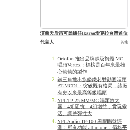
演藝天后苗可麗擔任Ikarao愛克拉台灣首位
代言人
其他
Ortofon 推出品牌超級旗艦 MC
唱頭Vertex：標榜是百年來最雄
心勃勃的製作
鐵三角推出旗艦鐵芯雙動圈唱頭
AT-MCD1：突破既有格局，該廠
有史以來最高等級唱頭
YPL TP-25 MM/MC 唱頭放大
器：4組阻抗、4組增益，賞玩靈
活、調整彈性大
YPL Audio TP-100 黑膠唱盤評
測：所有功能 all in one，價格平