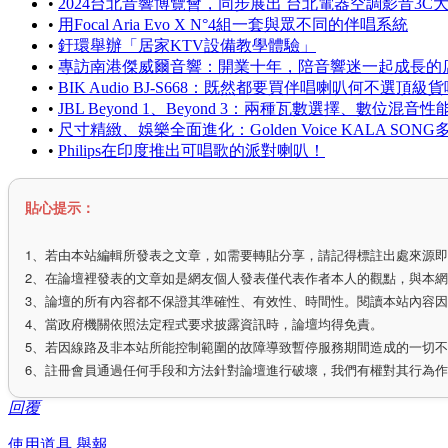
•
2024台北音響博覽會，同步展出 台北電器空調影音3C
•
用Focal Aria Evo X N°4組一套與眾不同的伴唱系統
•
釪環舉辦「居家KTV設備教學體驗」
•
專訪南港傑威爾音響：開業十年，陪音響迷一起成長的
•
BIK Audio BJ-S668：既然都要買伴唱喇叭何不選頂級
•
JBL Beyond 1、Beyond 3：兩種瓦數選擇、數位混音
•
尺寸精緻、娛樂全面進化：Golden Voice KALA SO
•
Philips在印度推出可唱歌的派對喇叭！
貼心提示：
1、若由本站編輯所發表之文章，如需要轉貼分享，請記得標註出處來源
2、在論壇裡發表的文章如是網友個人發表僅代表作者本人的觀點，與本
3、論壇的所有內容都不保證其準確性、有效性、時間性。閱讀本站內容
4、當政府機關依照法定程式要求披露資訊時，論壇均得免責。
5、若因線路及非本站所能控制範圍的故障導致暫停服務期間造成的一切
6、註冊會員通過任何手段和方法針對論壇進行破壞，我們有權對其行為
回覆
使用道具
舉報