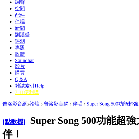
調聲
空間
配件
伴唱
新聞
劉漢盛
評測
專題
軟體
Soundbar
影片
購買
Q＆A
雜誌索引
Help
7-11便利購
普洛影音網
»
論壇
›
普洛影音網
›
伴唱
›
Super Song 500功
Super Song 500功
[點歌機]
伴！