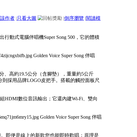
該作者
|
只看大圖
|
倒序瀏覽
|
閱讀模
行動式電腦伴唱機Super Song 500，它的體積
約15公分、高約19.5公分（含腳墊），重量約5公斤
則採用品牌LOGO皮把手。搭載的觸控面板尺
、一組HDMI數位音訊輸出；它還內建Wi-Fi、雙向
消除等功能。即便是線上的新歌您也能即時歡唱；原理是