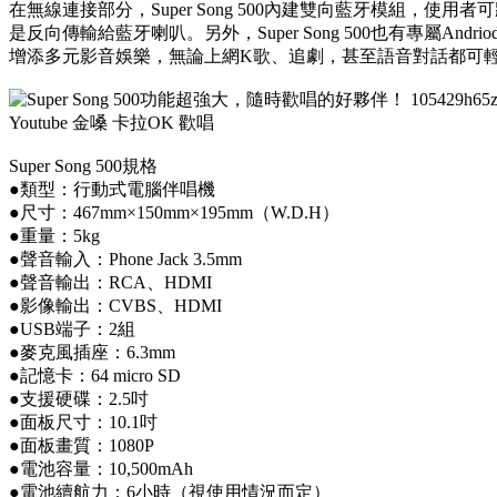
在無線連接部分，Super Song 500內建雙向藍牙模組，使用者可將
是反向傳輸給藍牙喇叭。另外，Super Song 500也有專屬And
增添多元影音娛樂，無論上網K歌、追劇，甚至語音對話都可
Super Song 500規格
●類型：行動式電腦伴唱機
●尺寸：467mm×150mm×195mm（W.D.H）
●重量：5kg
●聲音輸入：Phone Jack 3.5mm
●聲音輸出：RCA、HDMI
●影像輸出：CVBS、HDMI
●USB端子：2組
●麥克風插座：6.3mm
●記憶卡：64 micro SD
●支援硬碟：2.5吋
●面板尺寸：10.1吋
●面板畫質：1080P
●電池容量：10,500mAh
●電池續航力：6小時（視使用情況而定）