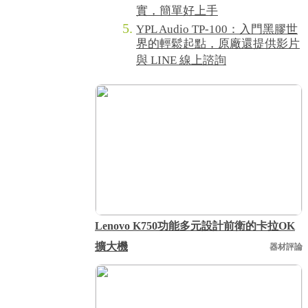
實，簡單好上手
YPL Audio TP-100：入門黑膠世
界的輕鬆起點，原廠還提供影片
與 LINE 線上諮詢
Lenovo K750功能多元設計前衛的卡拉OK
擴大機
器材評論