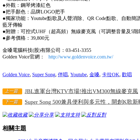
●外觀：鋼琴烤漆紅色
●把手顏色：品牌LOGO把手
●獨家功能：Youtube點歌及人聲消除、QR Code點歌、自動
藍牙傳輸
●附贈：可控式UHF（超高頻）無線麥克風（可調整音量及5階
●參考價格：39,800元
金嗓電腦科技(股)有限公司：03-451-3355
Golden Voice官網：
http://www.goldenvoice.com.tw/
Golden Voice
,
Super Song
,
伴唱
,
Youtube
,
金嗓
,
卡拉OK
,
歡唱
JBL進軍台灣KTV市場!推出VM300無線麥克風
上一篇:
Super Song 500兼具便利與多元性，開創K歌
下一篇:
收藏
分享
支持
反對
相關主題