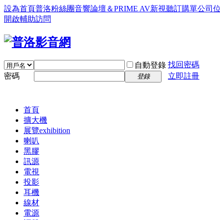
設為首頁
普洛粉絲團
音響論壇＆PRIME AV新視聽訂購單
公司
開啟輔助訪問
找回密碼
自動登錄
密碼
立即註冊
登錄
首頁
擴大機
展覽
exhibition
喇叭
黑膠
訊源
電視
投影
耳機
線材
電源