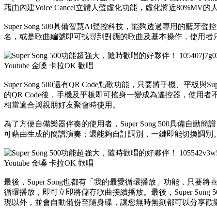
藉由內建Voice Cancel立體人聲虛化功能，虛化將近80%
Super Song 500具備智慧AI聲控科技，能夠透過專用的
名，或是歌曲編號即可找尋到對應的歌曲及基本操作，使用者
Super Song 500還有QR Code點歌功能，只要將手機、平板與S
的QR Code後，手機及平板即可搖身一變成為遙控器，使用
相當適合與親朋好友聚會時使用。
為了方便自備樂器伴奏的使用者，Super Song 500具備自
可藉由生成的簡譜演奏；還能夠自訂調別，一鍵即能切換調別
最後，Super Song也都有「我的最愛循環播放」功能，只
循環播放，即可立即將儲存歌曲接續播放。最後，Super Son
現以外，並會自動備份至隨身碟，讓您無時無刻都可以分享歡