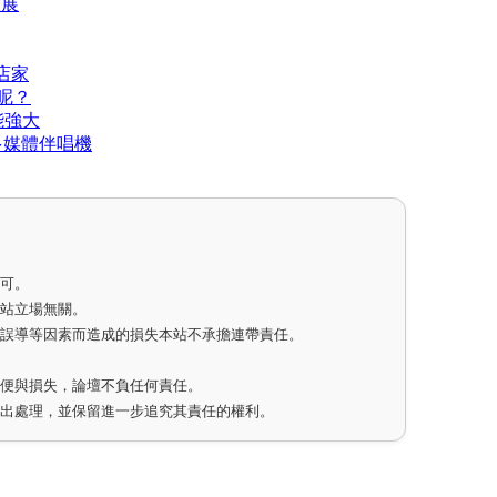
大展
店家
貨呢？
性能強大
NG多媒體伴唱機
即可。
網站立場無關。
因誤導等因素而造成的損失本站不承擔連帶責任。
不便與損失，論壇不負任何責任。
作出處理，並保留進一步追究其責任的權利。