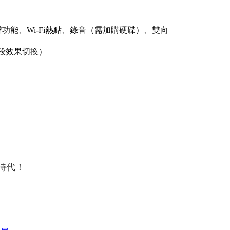
簡譜功能、Wi-Fi熱點、錄音（需加購硬碟）、雙向
段效果切換）
新時代！