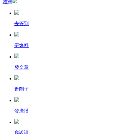
推廣
去簽到
要爆料
發文章
逛圈子
發廣播
寫說說