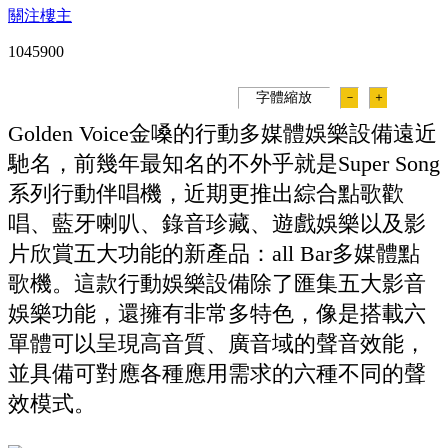
關注樓主
104590
0
字體縮放
－
＋
Golden Voice金嗓的行動多媒體娛樂設備遠近
馳名，前幾年最知名的不外乎就是Super Song
系列行動伴唱機，近期更推出綜合點歌歡
唱、藍牙喇叭、錄音珍藏、遊戲娛樂以及影
片欣賞五大功能的新產品：all Bar多媒體點
歌機。這款行動娛樂設備除了匯集五大影音
娛樂功能，還擁有非常多特色，像是搭載六
單體可以呈現高音質、廣音域的聲音效能，
並具備可對應各種應用需求的六種不同的聲
效模式。