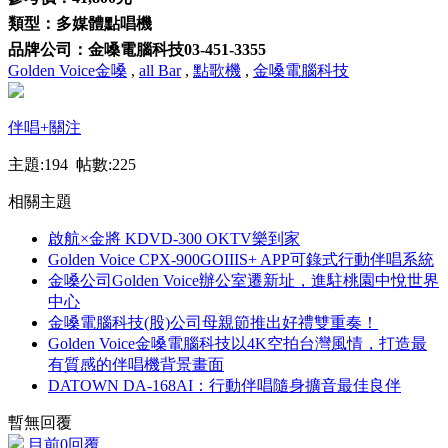
類型：多媒體點唱機
品牌公司：金嗓電腦科技03-451-3355
Golden Voice金嗓
,
all Bar
,
點歌機
,
金嗓電腦科技
伴唱
+關注
主題:194 帖數:225
相關主題
啟航×金將 KDVD-300 OKTV樂到家
Golden Voice CPX-900GOIIIS+ APP可錄式行動伴唱系統
金嗓公司Golden Voice辦公室遷新址，進駐桃園中悅世界
中心
金嗓電腦科技(股)公司母親節推出好禮雙重奏！
Golden Voice金嗓電腦科技以4K空拍台灣風情，打造最
有質感的伴唱機背景畫面
DATOWN DA-168AI：行動伴唱隨身擴音最佳良伴
暫無回覆
目前0回覆