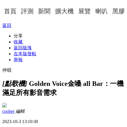
首頁
評測
新聞
擴大機
展覽
喇叭
黑膠
返回
分享
收藏
返回版塊
在本版發帖
舉報
伴唱
[點歌機]
Golden Voice金嗓 all Bar：一機
滿足所有影音需求
coober
編輯
2023-10-3 13:10:30