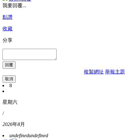
我要回覆...
點讚
收藏
分享
複製網址
舉報主題
取消
8
星期六
/
2026
年
8
月
undefined
undefined