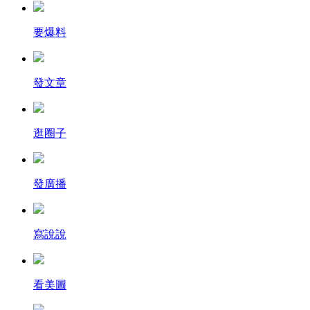
要爆料
發文章
逛圈子
發廣播
寫說說
看美圖