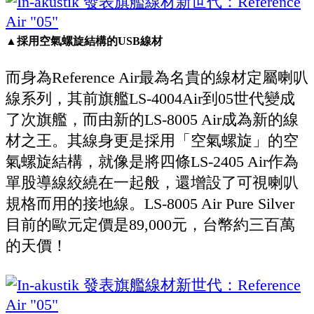
▲採用空氣螺旋結構的USB線材
而身為Reference Air最為名貴的線材定屬喇叭
線系列，其前旗艦LS-4004Air到05世代變成
了次旗艦，而由新的LS-8005 Air成為新的線
材之王。其線身更是採用「空氣螺旋」的空
氣螺旋結構，就像是將四條LS-2405 Air作為
單股導線絞繞在一起般，還增設了可視喇叭
規格而用的接地線。LS-8005 Air Pure Silver
目前的歐元定價是89,000元，台幣約三百萬
的天價！