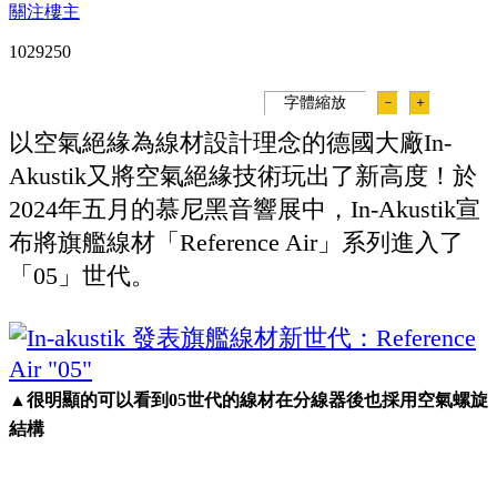
關注樓主
102925
0
字體縮放
－
＋
以空氣絕緣為線材設計理念的德國大廠In-
Akustik又將空氣絕緣技術玩出了新高度！於
2024年五月的慕尼黑音響展中，In-Akustik宣
布將旗艦線材「Reference Air」系列進入了
「05」世代。
▲很明顯的可以看到05世代的線材在分線器後也採用空氣螺旋
結構