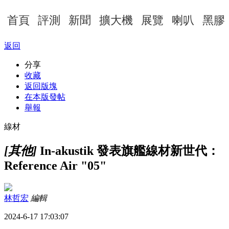
首頁
評測
新聞
擴大機
展覽
喇叭
黑膠
返回
分享
收藏
返回版塊
在本版發帖
舉報
線材
[其他]
In-akustik 發表旗艦線材新世代：
Reference Air "05"
林哲宏
編輯
2024-6-17 17:03:07