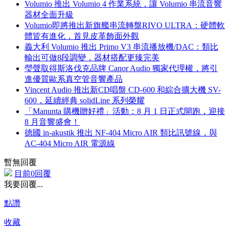
Volumio 推出 Volumio 4 作業系統，讓 Volumio 串流音響
器材全面升級
Volumio即將推出新旗艦串流轉盤RIVO ULTRA：硬體軟
體皆有進化，首見皮革飾面外觀
義大利 Volumio 推出 Primo V3 串流播放機/DAC：類比
輸出可做8段調變，器材搭配更臻完美
瑩聲取得斯洛伐克品牌 Canor Audio 獨家代理權，將引
進優質歐系真空管音響產品
Vincent Audio 推出新CD唱盤 CD-600 和綜合擴大機 SV-
600，延續經典 solidLine 系列榮耀
「Manunta 購機贈好禮」活動：8 月 1 日正式開跑，迎接
8 月音響盛會！
德國 in-akustik 推出 NF-404 Micro AIR 類比訊號線，與
AC-404 Micro AIR 電源線
暫無回覆
目前0回覆
我要回覆...
點讚
收藏