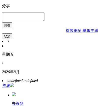
分享
複製網址
舉報主題
取消
7
星期五
/
2026
年
8
月
undefined
undefined
推廣
去簽到