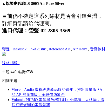
▲旗艦喇叭線LS-8005 Air Pure Silver
目前仍不確定這系列線材是否會引進台灣，
詳細資訊請洽代理商。
進口代理：瑩聲 02-2805-3569
瑩聲
,
Inakustik
,
In-Akustik
,
Reference Air
,
Air Helix
,
音響線材
線材
+關注
主題:440 帖數:738
相關主題
Vincent Audio 慶祝經典產品線30週年，推出限量版 SA-
32 AE 混血前級，全球僅 200 台
Volumio PRIMO 串流播放機評測：小體積、大格局，徹
底打破規則的串流音響