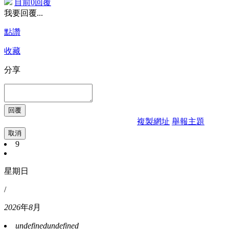
目前0回覆
我要回覆...
點讚
收藏
分享
複製網址
舉報主題
取消
9
星期日
/
2026
年
8
月
undefined
undefined