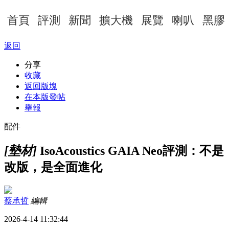
首頁
評測
新聞
擴大機
展覽
喇叭
黑膠
返回
分享
收藏
返回版塊
在本版發帖
舉報
配件
[墊材]
IsoAcoustics GAIA Neo評測：不是
改版，是全面進化
蔡承哲
編輯
2026-4-14 11:32:44