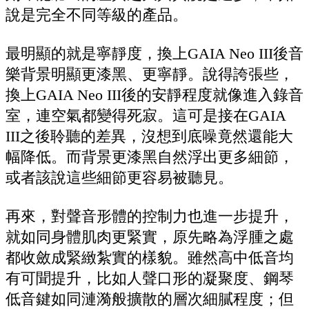
說是完全不同等級的產品。
最明顯的就是寧靜度，換上GAIA Neo III後音
樂背景明顯更漆黑、更寧靜。說得誇張些，
換上GAIA Neo III後的安靜程度就像進入錄音
室，連空氣都變得死寂。這可是接在GAIA
III之後聆聽的差異，沒想到底噪竟然還能大
幅降低。而背景更漆黑自然浮出更多細節，
或者該說這些細節更容易被聽見。
再來，對聲音形體的控制力也進一步提升，
就如同身體肌肉更緊實，原先略為浮腫之處
都收斂成緊緻紮實的樣貌。雖然高中低音均
有可聞提升，比如人聲口形的凝聚度、鋼琴
低音鍵如同漣漪般擴散的層次細膩程度；但