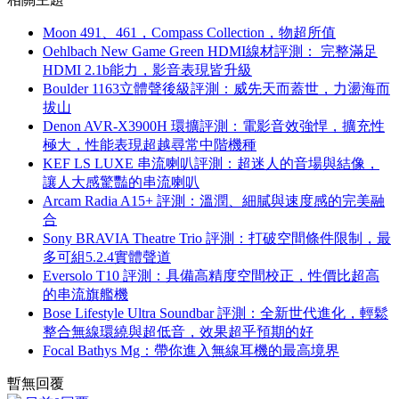
Moon 491、461，Compass Collection，物超所值
Oehlbach New Game Green HDMI線材評測： 完整滿足
HDMI 2.1b能力，影音表現皆升級
Boulder 1163立體聲後級評測：威先天而蓋世，力盪海而
拔山
Denon AVR-X3900H 環擴評測：電影音效強悍，擴充性
極大，性能表現超越尋常中階機種
KEF LS LUXE 串流喇叭評測：超迷人的音場與結像，
讓人大感驚豔的串流喇叭
Arcam Radia A15+ 評測：溫潤、細膩與速度感的完美融
合
Sony BRAVIA Theatre Trio 評測：打破空間條件限制，最
多可組5.2.4實體聲道
Eversolo T10 評測：具備高精度空間校正，性價比超高
的串流旗艦機
Bose Lifestyle Ultra Soundbar 評測：全新世代進化，輕鬆
整合無線環繞與超低音，效果超乎預期的好
Focal Bathys Mg：帶你進入無線耳機的最高境界
暫無回覆