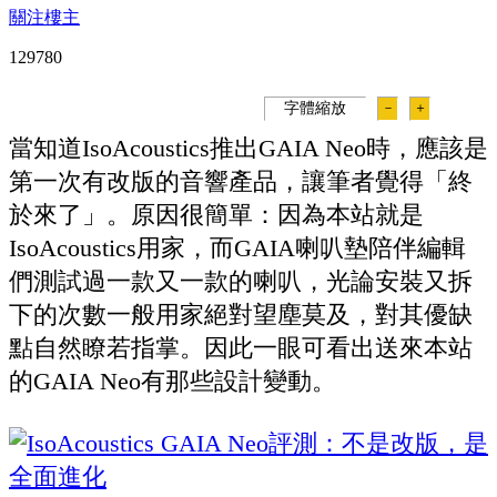
關注樓主
12978
0
字體縮放
－
＋
當知道IsoAcoustics推出GAIA Neo時，應該是
第一次有改版的音響產品，讓筆者覺得「終
於來了」。原因很簡單：因為本站就是
IsoAcoustics用家，而GAIA喇叭墊陪伴編輯
們測試過一款又一款的喇叭，光論安裝又拆
下的次數一般用家絕對望塵莫及，對其優缺
點自然瞭若指掌。因此一眼可看出送來本站
的GAIA Neo有那些設計變動。