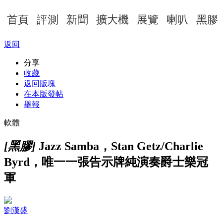
首頁
評測
新聞
擴大機
展覽
喇叭
黑膠
返回
分享
收藏
返回版塊
在本版發帖
舉報
軟體
[黑膠]
Jazz Samba，Stan Getz/Charlie
Byrd，唯一一張告示牌純演奏爵士樂冠
軍
劉漢盛