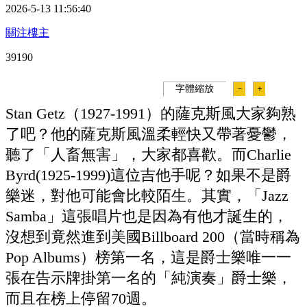
2026-5-13 11:56:40
關注樓主
3919
0
字體縮放
－
＋
Stan Getz（1927-1991）的薩克斯風大家夠熟
了吧？他的薩克斯風溫柔輕快又帶著憂鬱，
聽了「人畜無害」，大家都喜歡。而Charlie
Byrd(1925-1999)這位吉他手呢？如果不是爵
樂迷，對他可能會比較陌生。其實，「Jazz
Samba」這張唱片也是因為有他才誕生的，
沒想到竟然進到美國Billboard 200（當時稱為
Pop Albums）榜第一名，這是爵士樂唯一一
張在告示牌掛第一名的「純演奏」爵士樂，
而且在榜上停留70週。