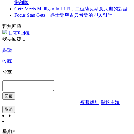
復刻版
Getz Meets Mulligan In Hi Fi，二位薩克斯風大咖的對話
Focus Stan Getz，爵士樂與古典音樂的即興對話
暫無回覆
目前0回覆
我要回覆...
點讚
收藏
分享
複製網址
舉報主題
取消
6
星期四