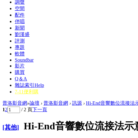
調聲
空間
配件
伴唱
新聞
劉漢盛
評測
專題
軟體
Soundbar
影片
購買
Q＆A
雜誌索引
Help
7-11便利購
普洛影音網
»
論壇
›
普洛影音網
›
訊源
›
Hi-End音響數位流接法
1
2
/ 2 頁
下一頁
Hi-End音響數位流接法示
[其他]