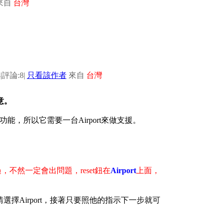
來自
台灣
4
|
評論:8
|
只看該作者
來自
台灣
意。
y的功能，所以它需要一台Airport來做支援。
et過，不然一定會出問題，
reset鈕在
Airport
上面，
路，請選擇Airport，接著只要照他的指示下一步就可