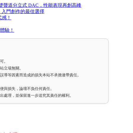
的雙聲道分立式 DAC，性能表現再創高峰
錄音、入門創作的最佳選擇
式感！
訊體驗！
即可。
網站立場無關。
因誤導等因素而造成的損失本站不承擔連帶責任。
不便與損失，論壇不負任何責任。
作出處理，並保留進一步追究其責任的權利。