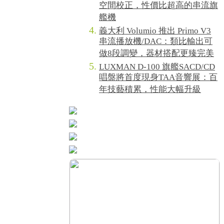
空間校正，性價比超高的串流旗
艦機
義大利 Volumio 推出 Primo V3
串流播放機/DAC：類比輸出可
做8段調變，器材搭配更臻完美
LUXMAN D-100 旗艦SACD/CD
唱盤將首度現身TAA音響展：百
年技藝積累，性能大幅升級