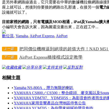
是另外牽網路線過去，它只需要在中華的數據機拉條網路線接
座上就可以，然後到你要接的網路出孔那邊，在接另一個
電力
設備就可以了。
目前家裡的網路，只有電腦及MOD相通，iPad及Yamaha擴
小編明天會告訴大家，因為圖還沒畫出來，正在趕工中...
數位流
,
Yamaha
,
AirPort Express
,
AirPort
把同價位機種逼到絕境的超值大作！NAD M51
上一篇:
AirPort Express橋接模式設定教學
下一篇:
收藏
分享
支持
反對
相關主題
•
Yamaha NS-800A，潛力無限的喇叭
•
YAMAHA CS800／CS500：整合鏡頭、麥克風以及So
•
YAMAHA YDM707、YDM505S：為影音創作者而生
•
YAMAHA家用音響產品台灣地區停售公告
•
YAMAHA YCM705：為你帶來細膩的聲音創作