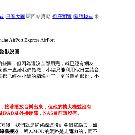
者
|
只看大圖
|
倒序瀏覽
|
閱讀模式
來
網路狀況圖
有拍些圖，但因為還沒全部用完，就已經有網友
謝他一直給我們指教，小編只能利用假日去該音
實都已經在小編的腦海裡了，至於圖的部份，小
大機，接著播放音樂出來，但他的擴大機並沒有
及iPAD及外接硬碟，NAS目前還沒有。
家裡後，我們就是網路線連接到各個電腦去，如
線橋接器
，所以MOD的網路是走
電力
的，而不