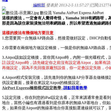
編輯部
發表於 2013-2-5 11:57:27
|
已閱:21277
這樣的接法，一定會有人覺得奇怪，Yamaha 3010有網路
那是因為該住家裝潢無法明牽網路線，所以希望透過無線網路
這樣的接法有幾個地方要注意
1.您需要買一台無線AP路由器，然後需做好設定，DHCP自動
2.你需要在兩個地方做設定橋接，一個是你的無線AP路由器，另一個
3.Airpot該如設定橋接，當你買Airpot時，內附一個光碟
註:設定Airpot時，請先確定你之前沒有設定過Airpot，
再做設定，因為不先回復原廠預設值，你一定會設定失敗，小編已
4.Airport程式安裝完後，請先進到你的無線AP分享器去
供設定畫面，接著在來設定Airpot的橋接設定。
AirPort Express橋接模式設定教學
-請點我看教學
5.設定完後，你在到您的iPad設定去看，正常來講通常會是看到
地台，當然小編也有遇過看到是你原本的無線AP基地台，但
失，如果你是Airport的無線基地台你直接點選連線就可以了