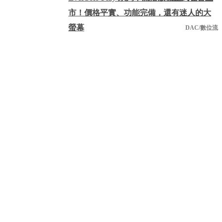
市！價格平實、功能完備，還有迷人的大
螢幕
DAC/數位流