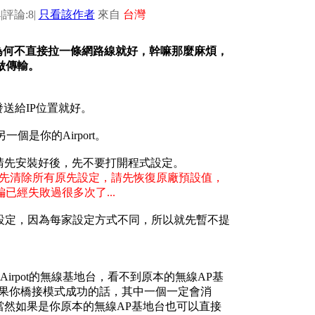
4
|
評論:8
|
只看該作者
來自
台灣
呀，為何不直接拉一條網路線就好，幹嘛那麼麻煩，
做傳輸。
發送給IP位置就好。
是你的Airport。
程式，請先安裝好後，先不要打開程式設定。
如果有請先清除所有原先設定，請先恢復原廠預設值，
經失敗過很多次了...
做橋接設定，因為每家設定方式不同，所以就先暫不提
Airpot的無線基地台，看不到原本的無線AP基
如果你橋接模式成功的話，其中一個一定會消
，當然如果是你原本的無線AP基地台也可以直接