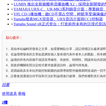
•
LUMIN 推出全新旗艦串流播放機 X2：採用全新開發
•
YAMAHA URX-C、UR-MK3系列錄音介面：專業
•
YPL CD-1播放機：聽CD不需占空間，輕鬆享受滿滿儀
•
Yamaha發表MGX混音器、URX音訊介面與CC1控制器
•
Yamaha Sound xR正式登台：打造前所未有的沉浸式音
貼心提示：
1、若由本站編輯所發表之文章，如需要轉貼分享，請記得標註出處來源
2、在論壇裡發表的文章如是網友個人發表僅代表作者本人的觀點，與本
3、論壇的所有內容都不保證其準確性、有效性、時間性。閱讀本站內容
4、當政府機關依照法定程式要求披露資訊時，論壇均得免責。
5、若因線路及非本站所能控制範圍的故障導致暫停服務期間造成的一切
6、註冊會員通過任何手段和方法針對論壇進行破壞，我們有權對其行為
回覆
使用道具
舉報
2樓