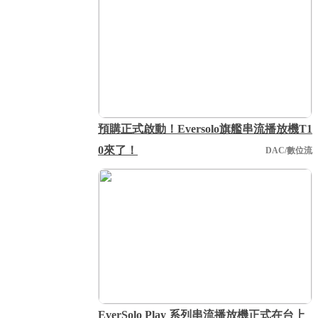
預購正式啟動！Eversolo旗艦串流播放機T1
0來了！
DAC/數位流
EverSolo Play 系列串流播放機正式在台上