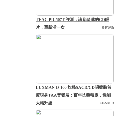
TEAC PD-507T 評測：讓您珍藏的CD唱
片，重新活一次
器材評論
LUXMAN D-100 旗艦SACD/CD唱盤將首
度現身TAA音響展：百年技藝積累，性能
大幅升級
CD/SACD