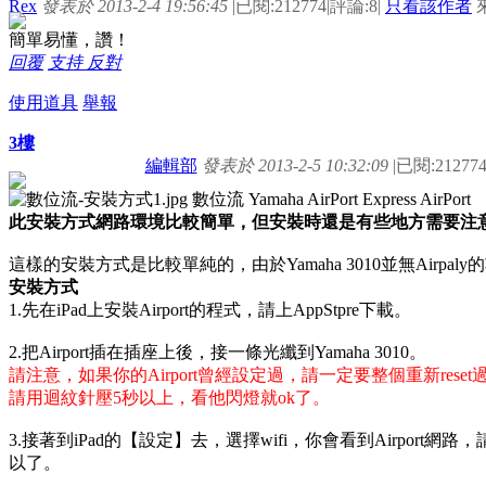
Rex
發表於 2013-2-4 19:56:45
|
已閱:212774
|
評論:8
|
只看該作者
簡單易懂，讚！
回覆
支持
反對
使用道具
舉報
3樓
編輯部
發表於 2013-2-5 10:32:09
|
已閱:21277
此安裝方式網路環境比較簡單，但安裝時還是有些地方需要注
這樣的安裝方式是比較單純的，由於Yamaha 3010並無Airpal
安裝方式
1.先在iPad上安裝Airport的程式，請上AppStpre下載。
2.把Airport插在插座上後，接一條光纖到Yamaha 3010。
請注意，如果你的Airport曾經設定過，請一定要整個重新res
請用迴紋針壓5秒以上，看他閃燈就ok了
。
3.接著到iPad的【設定】去，選擇wifi，你會看到Airport網
以了。