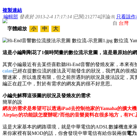
複製連結
編輯部
發表於 2013-2-4 17:17:14
|
已閱:212774
|
評論:8
|
只看該作
自
台灣
字體縮放
小
中
大
這是小編剛剛花了1個時間畫的數位流示意圖，這是最原始的
其實小編最近有去某些喜歡聽Hi-End音響的發燒友家，本來
calan
已經在提數位流的接法及可能發生的狀況，我們真的很感
響迷家，所以進度有限，但之前所遇到的狀況及接法設定，其
編正在趕工中，對於有需求的網友真的很不好意思。
小編先解釋這張圖的狀況及發燒友的需求
簡單的說
網友的需求是希望可以透過iPad去控制他家的Yamaha的擴
Airplay的功能該怎麼辦呢?而他的音樂資料在很多地方，有PC
這是大家基本的網路環境，就是中華電信的ADSL數據機進來
果你家裡有裝MOD的話，你會發現中華電信有給你裝兩個
電力