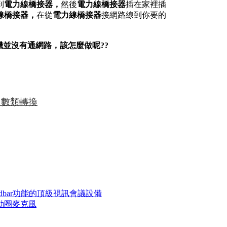
到
電力線橋接器，
然後
電力線橋接器
插在家裡插
線橋接器，
在從
電力線橋接器
接網路線到你要的
大機並沒有通網路，該怎麼做呢??
 數類轉換
undbar功能的頂級視訊會議設備
的動圈麥克風