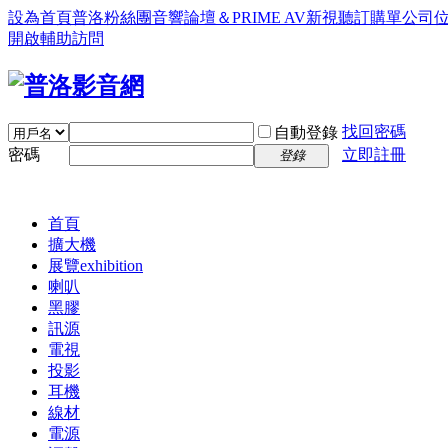
設為首頁
普洛粉絲團
音響論壇＆PRIME AV新視聽訂購單
公司
開啟輔助訪問
找回密碼
自動登錄
密碼
立即註冊
登錄
首頁
擴大機
展覽
exhibition
喇叭
黑膠
訊源
電視
投影
耳機
線材
電源