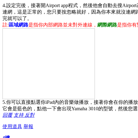
4.設定完後，接著開Airport app程式，然後他會自動去搜Ai
連網，這是正常的，您只要按忽略就好，因為你本來就沒連網
完就可以了。
註:
區域網路
是指你內部網路並未對外連線，
網際網路
是指你有
5.你可以直接點選你iPad內的音樂做播放，接著你會在你的
它會是藍色的，點他一下會出現Yamaha 3010的型號，然後您選
回覆
支持
反對
使用道具
舉報
4樓