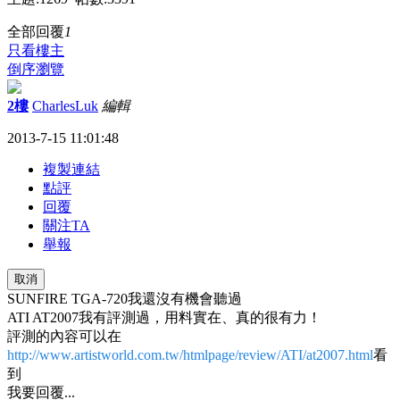
全部回覆
1
只看樓主
倒序瀏覽
2樓
CharlesLuk
編輯
2013-7-15 11:01:48
複製連結
點評
回覆
關注TA
舉報
取消
SUNFIRE TGA-720我還沒有機會聽過
ATI AT2007我有評測過，用料實在、真的很有力！
評測的內容可以在
http://www.artistworld.com.tw/htmlpage/review/ATI/at2007.html
看
到
我要回覆...