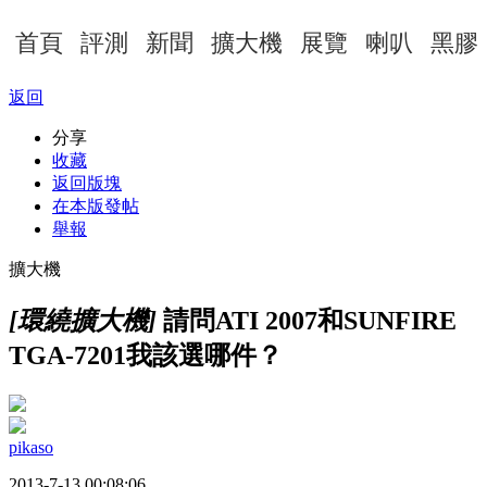
首頁
評測
新聞
擴大機
展覽
喇叭
黑膠
返回
分享
收藏
返回版塊
在本版發帖
舉報
擴大機
[環繞擴大機]
請問ATI 2007和SUNFIRE
TGA-7201我該選哪件？
pikaso
2013-7-13 00:08:06