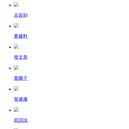
去簽到
要爆料
發文章
逛圈子
發廣播
寫說說