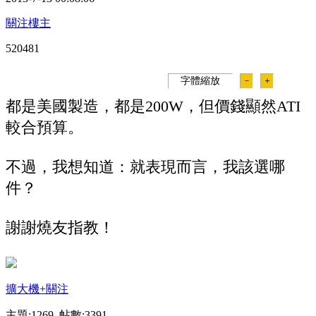
關注樓主
52048
1
字體縮放
－
＋
都是美國製造，都是200W，但價錢顯然ATI
較合預算。
不過，我想知道：就表現而言，我該選哪
件？
謝謝燒友指教！
擴大機
+關注
主題:1269 帖數:3391