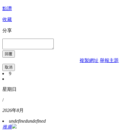
點讚
收藏
分享
複製網址
舉報主題
取消
9
星期日
/
2026
年
8
月
undefined
undefined
推廣