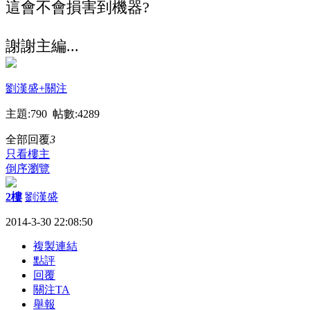
這會不會損害到機器?
謝謝主編...
劉漢盛
+關注
主題:790 帖數:4289
全部回覆
3
只看樓主
倒序瀏覽
2樓
劉漢盛
2014-3-30 22:08:50
複製連結
點評
回覆
關注TA
舉報