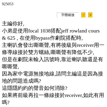
92505
3
字體縮放
－
＋
主編你好,
小弟是使用focal 1038搭配jeff rowland cours
& 625 , 在使用bypass作劇院搭配時,
主喇叭會發出嘶嘶聲,有將後級與receiver用一
條導線接於雙方螺絲,嘶嘶聲有降低不少,
但是在劇院未輸入訊號時,靠近喇叭聽還是有
嘶嘶聲,
因為家中電源無接地線,請問主編這是因為接
地的問題造成嗎?
這隱隱約約的聲音如何消除?
如果將前級再拉一條線接於receiver,如此有用
嗎?