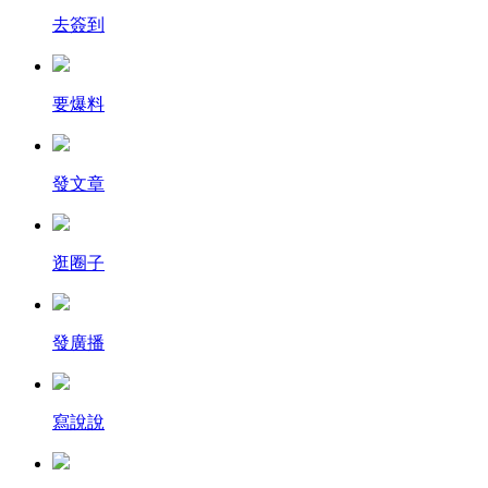
去簽到
要爆料
發文章
逛圈子
發廣播
寫說說