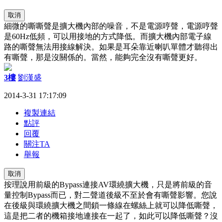
取消
細微的嘶嘶聲是擴大機內部的噪音，不是電源哼聲，電源哼聲
是60Hz低頻，可以用接地的方式降低。而擴大機內部電子線
路的嘶聲無法用接線解決。如果是耳朵靠近喇叭單體才聽得出
有嘶聲，那是沒關係的。當然，能夠完全沒有嘶聲更好。
3樓
劉漢盛
2014-3-31 17:17:09
複製連結
點評
回覆
關注TA
舉報
取消
按理說用前級的Bypass連接AV環繞擴大機，只是將前級的音
量控制Bypass而已，對二聲道後級不至於會有嘶聲影響。您說
在後級與環繞擴大機之間鎖一條線在螺絲上就可以降低嘶聲，
這是把二者的機箱接地連接在一起了，如此可以降低嘶聲？沒