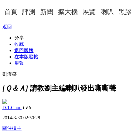
首頁
評測
新聞
擴大機
展覽
喇叭
黑膠
返回
分享
收藏
返回版塊
在本版發帖
舉報
劉漢盛
[Ｑ＆Ａ]
請教劉主編喇叭發出嘶嘶聲
D.T.Chou
LV.6
2014-3-30 02:50:28
關注樓主