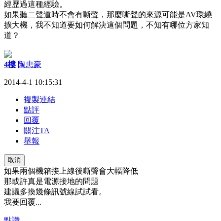
經歷過這種經驗。
如果聽二聲道時不會有嘶聲，那麼嘶聲的來源可能是AV環繞
擴大機，我不知道要如何解決這個問題，不知有哪位方家知
道？
4樓
陶忠豪
2014-4-1 10:15:31
複製連結
點評
回覆
關注TA
舉報
取消
如果兩個機箱接上線後嘶聲會大幅降低
那或許真是電源接地的問題
建議多換幾條訊號線試試看。
我要回覆...
點讚