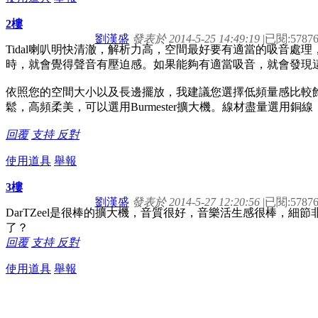
2樓
劉漢盛
發表於 2014-5-25 14:49:19
|
已閱:5787
Tidal喇叭明快清澈，解析力高，空間最好要有適當的吸音處
時，就會覺得聲音有壓迫感。如果能夠有適當吸音，就會發現
依照您的空間大小以及長邊擺放，我建議您選擇低頻量感比較飽滿的
鬆，高頻柔美，可以選用Burmester擴大機。線材盡量選用銅
回覆
支持
反對
使用道具
舉報
3樓
劉漢盛
發表於 2014-5-27 12:20:56
|
已閱:5787
DarTZeel是很棒的擴大機，音質很好，音樂活生感很棒，
了？
回覆
支持
反對
使用道具
舉報