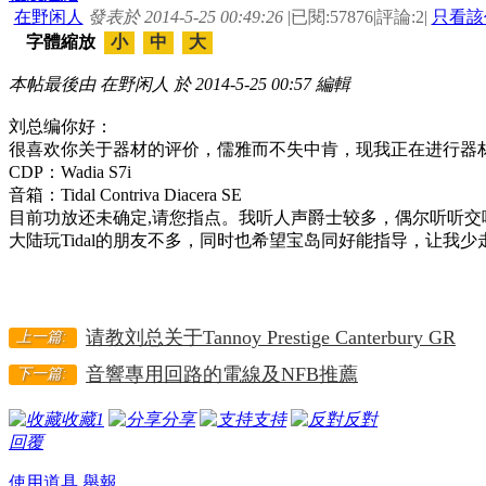
在野闲人
發表於 2014-5-25 00:49:26
|
已閱:57876
|
評論:2
|
只看該
字體縮放
小
中
大
本帖最後由 在野闲人 於 2014-5-25 00:57 編輯
刘总编你好：
很喜欢你关于器材的评价，儒雅而不失中肯，现我正在进行器材
CDP：Wadia S7i
音箱：
Tidal Contriva Diacera SE
目前功放还未确定,请您指点。我听人声爵士较多，偶尔听听交响
大陆玩Tidal的朋友不多，同时也希望宝岛同好能指导，让我少
请教刘总关于Tannoy Prestige Canterbury GR
上一篇:
音響專用回路的電線及NFB推薦
下一篇:
收藏
1
分享
支持
反對
回覆
使用道具
舉報