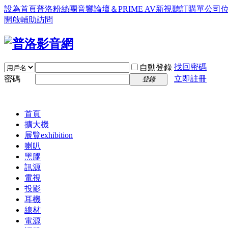
設為首頁
普洛粉絲團
音響論壇＆PRIME AV新視聽訂購單
公司
開啟輔助訪問
找回密碼
自動登錄
密碼
立即註冊
登錄
首頁
擴大機
展覽
exhibition
喇叭
黑膠
訊源
電視
投影
耳機
線材
電源