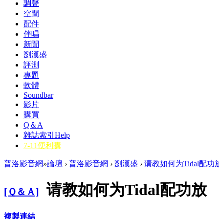
調聲
空間
配件
伴唱
新聞
劉漢盛
評測
專題
軟體
Soundbar
影片
購買
Q＆A
雜誌索引
Help
7-11便利購
普洛影音網
»
論壇
›
普洛影音網
›
劉漢盛
›
请教如何为Tidal配功
请教如何为Tidal配功放
[Ｑ＆Ａ]
複製連結