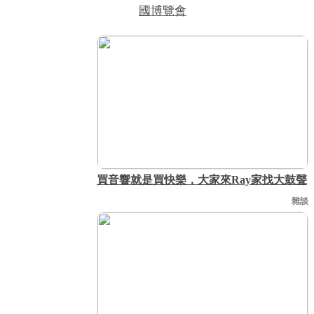
國博覽會
買音響就是買快樂，大家來Ray家找大鼓聲
雜談