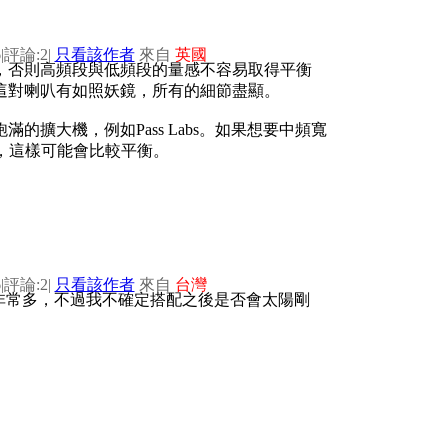
6
|
評論:2
|
只看該作者
來自
英國
理，否則高頻段與低頻段的量感不容易取得平衡
這對喇叭有如照妖鏡，所有的細節盡顯。
擴大機，例如Pass Labs。如果想要中頻寬
線，這樣可能會比較平衡。
6
|
評論:2
|
只看該作者
來自
台灣
細節非常多，不過我不確定搭配之後是否會太陽剛