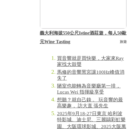
義大利海拔550公尺Istine酒莊遊，每人50歐
元Wine Tasting
旅遊
買音響就是買快樂，大家來Ray
家找大鼓聲
馬修的音響黑宮讓100Hz峰值消
失了
陋室也能轉為音樂廳第一排，
Lucas Wei 指揮級享受
想聽？就自己錄 。 玩音響的最
高樂趣， 訪大直 張先生
2025年9月18-27日東京 哈利波
特影城、迪士尼、三麗鷗彩虹樂
園、大阪環球影城、2025大阪萬