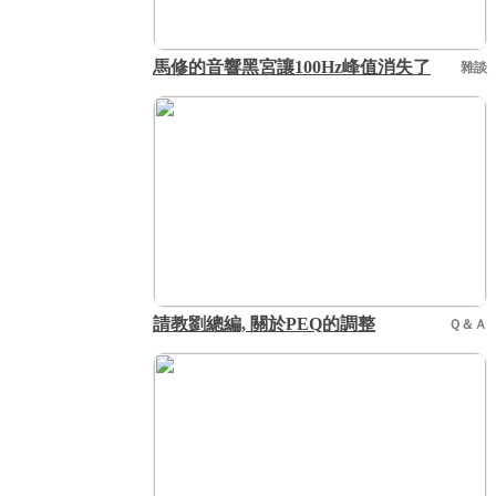
馬修的音響黑宮讓100Hz峰值消失了
雜談
請教劉總編, 關於PEQ的調整
Ｑ＆Ａ