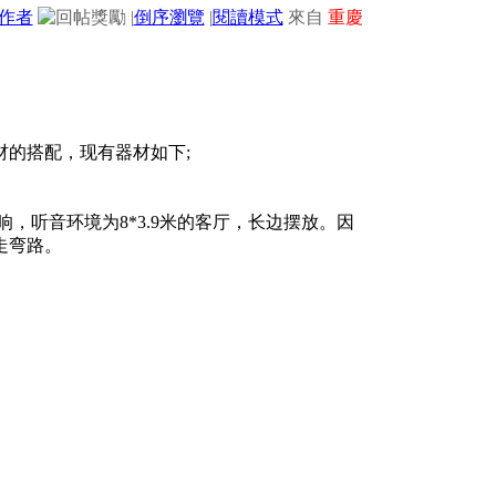
作者
|
倒序瀏覽
|
閱讀模式
來自
重慶
的搭配，现有器材如下;
，听音环境为8*3.9米的客厅，长边摆放。因
走弯路。