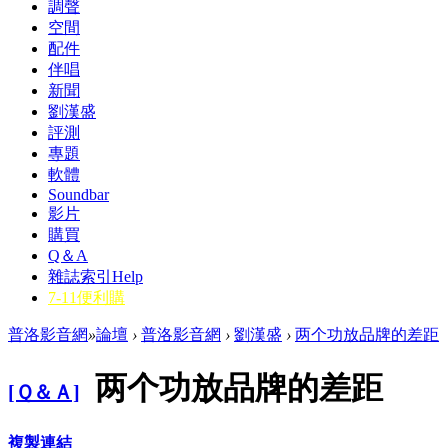
調聲
空間
配件
伴唱
新聞
劉漢盛
評測
專題
軟體
Soundbar
影片
購買
Q＆A
雜誌索引
Help
7-11便利購
普洛影音網
»
論壇
›
普洛影音網
›
劉漢盛
›
两个功放品牌的差距
两个功放品牌的差距
[Ｑ＆Ａ]
複製連結