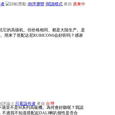
作者
|
倒序瀏覽
|
閱讀模式
來自
廣東中
 M3机它的高级机。但价格相同、都是大陆生产。是
0。用来了答配达尼RUBICON6会好听吗？感谢
8
|
評論:1
|
只看該作者
來自
台灣
n 6，不過並不是M系列高級機。為何會好聽呢？我認
，不過我不知道搭配起DALI喇叭個性是否合