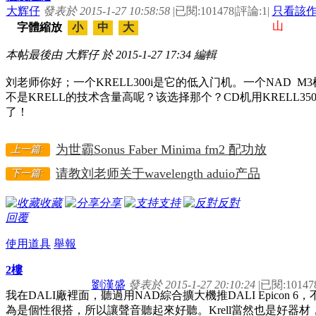
大辉仔
發表於 2015-1-27 10:58:58
|
已閱:101478
|
評論:1
|
只看該
山
字體縮放
小
中
大
本帖最後由 大辉仔 於 2015-1-27 17:34 編輯
刘老师你好；一个KRELL300i是它的低入门机。一个NAD
不是KRELL的技术含量高呢？该选择那个？CD机用KRELL35
了！
为世霸Sonus Faber Minima fm2 配功放
上一篇:
请教刘老师关于wavelength aduio产品
下一篇:
收藏
分享
支持
反對
回覆
使用道具
舉報
2樓
劉漢盛
發表於 2015-1-27 20:10:24
|
已閱:10147
我在DALI廠裡面，聽過用NAD綜合擴大機推DALI Epico
為是個性很搭，所以讓聲音聽起來好聽。Krell當然也是好器材