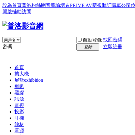
設為首頁
普洛粉絲團
音響論壇＆PRIME AV新視聽訂購單
公司
開啟輔助訪問
找回密碼
自動登錄
密碼
立即註冊
登錄
首頁
擴大機
展覽
exhibition
喇叭
黑膠
訊源
電視
投影
耳機
線材
電源