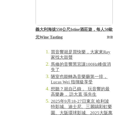
義大利海拔550公尺Istine酒莊遊，每人50歐
元Wine Tasting
旅遊
買音響就是買快樂，大家來Ray
家找大鼓聲
馬修的音響黑宮讓100Hz峰值消
失了
陋室也能轉為音樂廳第一排，
Lucas Wei 指揮級享受
想聽？就自己錄 。 玩音響的最
高樂趣， 訪大直 張先生
2025年9月18-27日東京 哈利波
特影城、迪士尼、三麗鷗彩虹樂
園、大阪環球影城、2025大阪萬