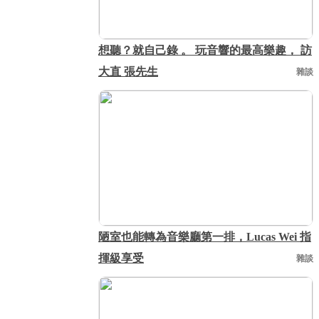
想聽？就自己錄 。 玩音響的最高樂趣， 訪
大直 張先生
雜談
陋室也能轉為音樂廳第一排，Lucas Wei 指
揮級享受
雜談