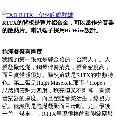
R1TX的背板是整片鋁合金，可以當作分音器
的散熱片。喇叭端子採用Bi-Wire設計。
飽滿凝聚有厚度
我聽的第一張就是郭金發的「台灣人」。人
聲凝聚飽滿，鋼琴伴奏清亮，聲音密度高，
而且實體感很好。顯然這就是R1TX的中頻特
色。第二張是Hugh Masekela那張「Hope」，
果然銅管魅力四射，嘹亮但又不刺耳，有銅
管樂器的厚度。而且整體音樂活生，爆發力
強。低頻則是飽滿凝聚而且清晰。尤其最後
一首「煤車」，R1TX呈現很棒的動態範圍與