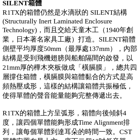
SILENT箱體
R1TX的箱體仍然是水滴狀的 SILENT結構
(Structurally Inert Laminated Enclosure
Technology)，而且交給天童木工（1940年創
業，日本著名家具工廠）打造。SILENT箱體
側壁平均厚度50mm（最厚處137mm），內部
結構是受到飛機翅膀與船舶隔間的啟發，以
21mm厚的樺木夾板做成「橫膈膜」，總共四
層撐住箱體，橫膈膜與箱體黏合的方式是高
頻熱壓成形，這樣的結構讓箱體共振極低，
使得單體的聲音能量能夠完整傳遞出去。
R1TX的箱體上方呈弧形，箱體向後傾斜4
度，讓四個單體能夠形成Time Alignment排
列，讓每個單體到達耳朵的時間一致。CST