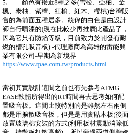
5. 顏色有接近8種之多(雪松、亞柚、金
楓、泰柚、紫檀、紅榆、紅木、櫻桃)台灣販
售的為前面五種居多。統偉的白色是由設計
師自行噴漆的(現在比較少再推廣此產品了，
因為它只有防焰等級，目前致力於開發有耐
燃的槽孔吸音板) -代理廠商為高雄的雷能興
業有限公司-早期為新境界
https://www.tpae.com.tw/products.html
當初其實設計這間之前也有先參考AFMG
EASE軟體所得出的RT時間再去思考如何配
置吸音板。這間比較特別的是雖然左右兩側
都是用擴散吸音板，但是是用實貼木板(後面
放置玻璃棉安裝的方式(利用板材震動消除低
音，擴散板打散高頻)，所以旁邊兩道側牆都