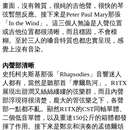
畫面，沒有雜質，很純的吉他聲，很快的琴
弦暫態反應。接下來是Peter Paul Mary那張
「In the Wind」。這三個人無論是人聲位置
或吉他位置都很清晰，而且穩固，不會模
糊。至於三人的嗓音特質也都忠實呈現，感
覺上沒有音染。
內聲部清晰
史托柯夫斯基那張「Rhapsodies」音響迷人
人都有，當然是聽那首「摩爾島河」。R1TX
展現出甜潤又絲絲縷縷的弦樂群，而且內聲
部浮現得很清楚，龐大的管弦樂之下，各聲
部一點都不亂。顯然R1TX的CST同軸單體、
二個低音單體，以及重達150公斤的箱體都發
揮了作用。接下來是鄭京和演奏的孟德爾頌