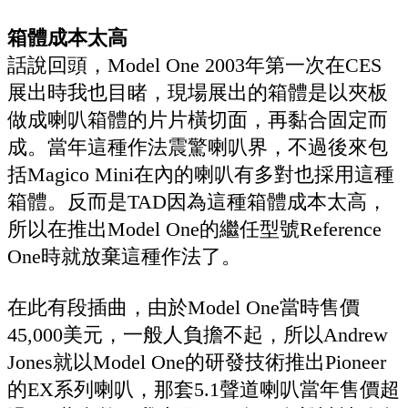
箱體成本太高
話說回頭，Model One 2003年第一次在CES
展出時我也目睹，現場展出的箱體是以夾板
做成喇叭箱體的片片橫切面，再黏合固定而
成。當年這種作法震驚喇叭界，不過後來包
括Magico Mini在內的喇叭有多對也採用這種
箱體。反而是TAD因為這種箱體成本太高，
所以在推出Model One的繼任型號Reference
One時就放棄這種作法了。
在此有段插曲，由於Model One當時售價
45,000美元，一般人負擔不起，所以Andrew
Jones就以Model One的研發技術推出Pioneer
的EX系列喇叭，那套5.1聲道喇叭當年售價超