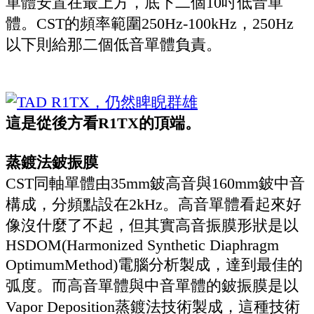
單體安置在最上方，底下二個10吋低音單
體。CST的頻率範圍250Hz-100kHz，250Hz
以下則給那二個低音單體負責。
這是從後方看R1TX的頂端。
蒸鍍法鈹振膜
CST同軸單體由35mm鈹高音與160mm鈹中音
構成，分頻點設在2kHz。高音單體看起來好
像沒什麼了不起，但其實高音振膜形狀是以
HSDOM(Harmonized Synthetic Diaphragm
OptimumMethod)電腦分析製成，達到最佳的
弧度。而高音單體與中音單體的鈹振膜是以
Vapor Deposition蒸鍍法技術製成，這種技術