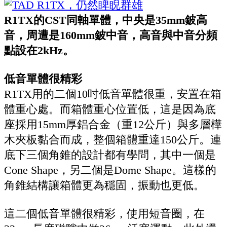
R1TX的CST同軸單體，中央是35mm鈹高
音，周遭是160mm鈹中音，高音與中音分頻
點設在2kHz。
低音單體很精彩
R1TX用的二個10吋低音單體很重，安置在箱
體重心處。而箱體重心位置低，這是因為底
座採用15mm厚鋁合金（重12公斤）與多層樺
木夾板黏合而成，整個箱體重達150公斤。連
底下三個角錐的設計都有學問，其中一個是
Cone Shape，另二個是Dome Shape。這樣的
角錐結構讓箱體更為穩固，振動也更低。
這二個低音單體很精彩，使用短音圈，在