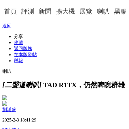
首頁
評測
新聞
擴大機
展覽
喇叭
黑膠
返回
分享
收藏
返回版塊
在本版發帖
舉報
喇叭
[二聲道喇叭]
TAD R1TX，仍然睥睨群雄
劉漢盛
2025-2-3 18:41:29