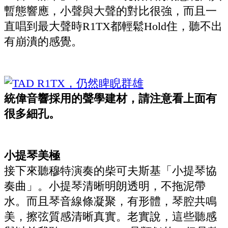
暫態響應，小聲與大聲的對比很強，而且一
直唱到最大聲時R1TX都輕鬆Hold住，聽不出
有崩潰的感覺。
統偉音響採用的聲學建材，請注意看上面有
很多細孔。
小提琴美極
接下來聽穆特演奏的柴可夫斯基「小提琴協
奏曲」。小提琴清晰明朗透明，不拖泥帶
水。而且琴音線條凝聚，有形體，琴腔共鳴
美，擦弦質感清晰真實。老實說，這些聽感