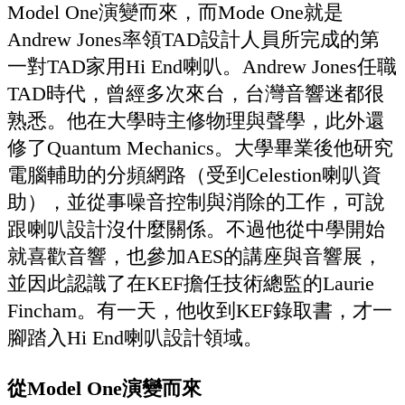
Model One演變而來，而Mode One就是
Andrew Jones率領TAD設計人員所完成的第
一對TAD家用Hi End喇叭。Andrew Jones任職
TAD時代，曾經多次來台，台灣音響迷都很
熟悉。他在大學時主修物理與聲學，此外還
修了Quantum Mechanics。大學畢業後他研究
電腦輔助的分頻網路（受到Celestion喇叭資
助），並從事噪音控制與消除的工作，可說
跟喇叭設計沒什麼關係。不過他從中學開始
就喜歡音響，也參加AES的講座與音響展，
並因此認識了在KEF擔任技術總監的Laurie
Fincham。有一天，他收到KEF錄取書，才一
腳踏入Hi End喇叭設計領域。
從Model One演變而來