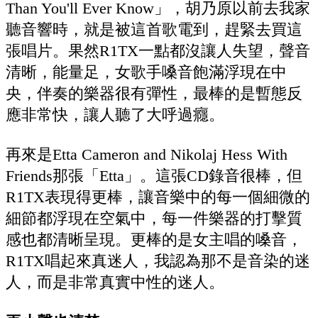
Than You'll Ever Know」，胡乃原以前去我家
聽音響時，就是被這首歌電到，趕緊去買這
張唱片。果然R1TX一點都沒讓人失望，聲音
清晰，能量足，女歌手嗓音飽滿浮現在中
央，伴奏的樂器很有彈性，最棒的是暫態反
應非常快，讓人聽了大呼過癮。
再來是Etta Cameron and Nikolaj Hess With
Friends那張「Etta」。這張CD錄音很棒，但
R1TX表現得更棒，讓音樂中的每一個細微的
細節都浮現在空氣中，每一件樂器的打擊質
感也都清晰呈現。更棒的是女主唱的嗓音，
R1TX唱起來真迷人，我認為那不是音染的迷
人，而是非常真實中性的迷人。