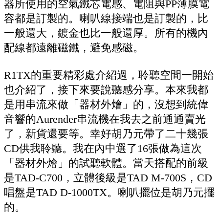
器所使用的空氣鐵芯電感、電阻與PP薄膜電
容都是訂製的。喇叭線接端也是訂製的，比
一般還大，鍍金也比一般還厚。所有的機內
配線都遠離磁鐵，避免感磁。
R1TX的重要精彩處介紹過，聆聽空間一開始
也介紹了，接下來要說聽感分享。本來我都
是用串流來做「器材外燴」的，沒想到統偉
音響的Aurender串流機在我去之前通通賣光
了，新貨還要等。幸好胡乃元帶了二十幾張
CD供我聆聽。我在內中選了16張做為這次
「器材外燴」的試聽軟體。當天搭配的前級
是TAD-C700，立體後級是TAD M-700S，CD
唱盤是TAD D-1000TX。喇叭擺位是胡乃元擺
的。