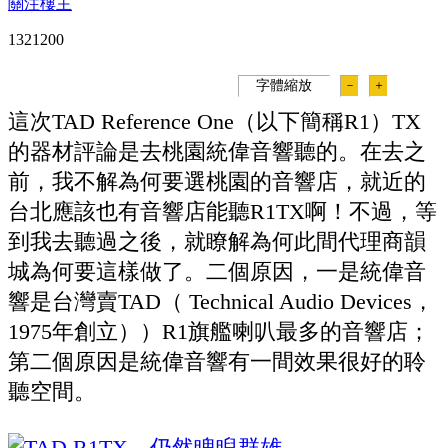
關注樓主
132120
0
字體縮放
－
＋
這次TAD Reference One（以下簡稱R1）TX
的器材評論是去桃園統偉音響聽的。在去之
前，我不解為何要選桃園的音響店，就近的
台北應該也有音響店能聽R1TX啊！不過，等
到我去聽過之後，就瞭解為何此間代理商韻
城為何要這樣做了。二個原因，一是統偉音
響是台灣賣TAD（ Technical Audio Devices，
1975年創立））R1旗艦喇叭最多的音響店；
第二個原因是統偉音響有一間效果很好的聆
聽空間。