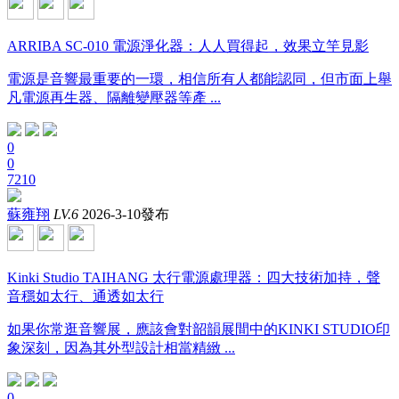
ARRIBA SC-010 電源淨化器：人人買得起，效果立竿見影
電源是音響最重要的一環，相信所有人都能認同，但市面上舉
凡電源再生器、隔離變壓器等產 ...
0
0
7210
蘇雍翔
LV.6
2026-3-10發布
Kinki Studio TAIHANG 太行電源處理器：四大技術加持，聲
音穩如太行、通透如太行
如果你常逛音響展，應該會對韶韻展間中的KINKI STUDIO印
象深刻，因為其外型設計相當精緻 ...
0