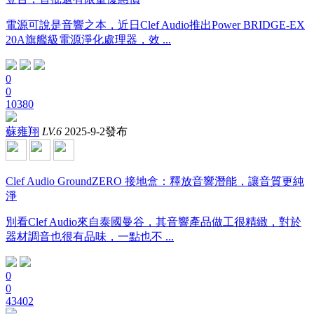
電源可說是音響之本，近日Clef Audio推出Power BRIDGE-EX
20A旗艦級電源淨化處理器，效 ...
0
0
10380
蘇雍翔
LV.6
2025-9-2發布
Clef Audio GroundZERO 接地盒：釋放音響潛能，讓音質更純
淨
別看Clef Audio來自泰國曼谷，其音響產品做工很精緻，對於
器材調音也很有品味，一點也不 ...
0
0
43402