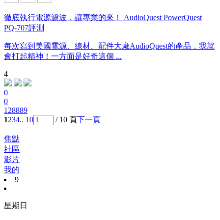
徹底執行電源濾波，讓專業的來！ AudioQuest PowerQuest
PQ-707評測
每次寫到美國電源、線材、配件大廠AudioQuest的產品，我就
會打起精神！一方面是好奇這個 ...
4
0
0
128889
1
2
3
4
.. 10
/ 10 頁
下一頁
焦點
社區
影片
我的
9
星期日