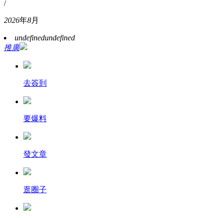
/
2026
年
8
月
undefined
undefined
推廣
去簽到
要爆料
發文章
逛圈子