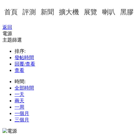
首頁
評測
新聞
擴大機
展覽
喇叭
黑膠
返回
電源
主題篩選
排序:
發帖時間
回覆/查看
查看
時間:
全部時間
一天
兩天
一周
一個月
三個月