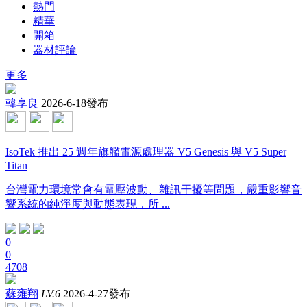
熱門
精華
開箱
器材評論
更多
韓享良
2026-6-18發布
IsoTek 推出 25 週年旗艦電源處理器 V5 Genesis 與 V5 Super
Titan
台灣電力環境常會有電壓波動、雜訊干擾等問題，嚴重影響音
響系統的純淨度與動態表現，所 ...
0
0
4708
蘇雍翔
LV.6
2026-4-27發布