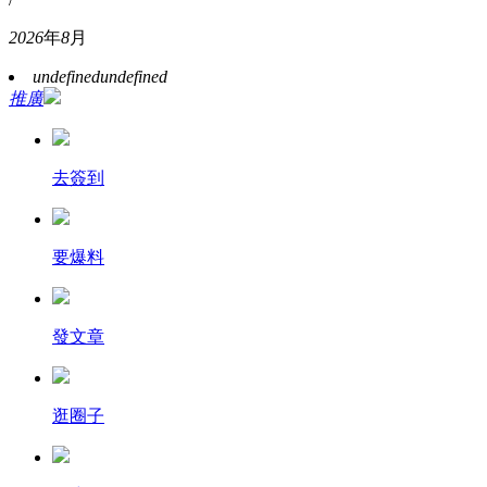
2026
年
8
月
undefined
undefined
推廣
去簽到
要爆料
發文章
逛圈子