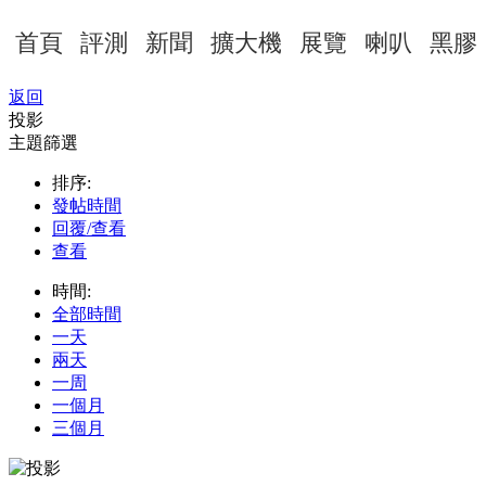
首頁
評測
新聞
擴大機
展覽
喇叭
黑膠
返回
投影
主題篩選
排序:
發帖時間
回覆/查看
查看
時間:
全部時間
一天
兩天
一周
一個月
三個月