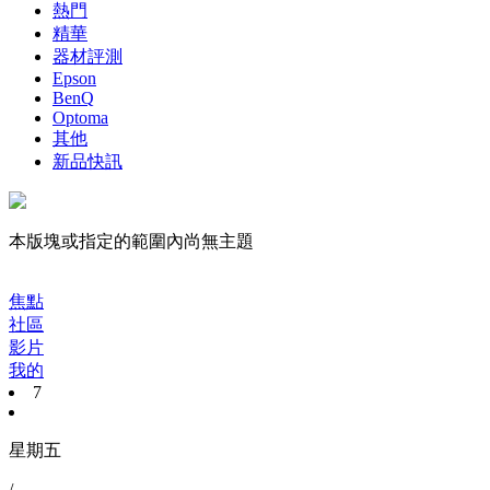
熱門
精華
器材評測
Epson
BenQ
Optoma
其他
新品快訊
本版塊或指定的範圍內尚無主題
焦點
社區
影片
我的
7
星期五
/