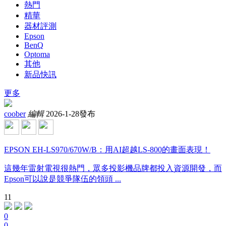
熱門
精華
器材評測
Epson
BenQ
Optoma
其他
新品快訊
更多
coober
編輯
2026-1-28發布
EPSON EH-LS970/670W/B：用AI超越LS-800的畫面表現！
這幾年雷射電視很熱門，眾多投影機品牌都投入資源開發，而
Epson可以說是競爭隊伍的領頭 ...
11
0
0