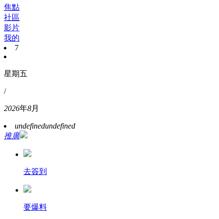
焦點
社區
影片
我的
7
星期五
/
2026
年
8
月
undefined
undefined
推廣
去簽到
要爆料