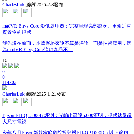
CharlesLuk
編輯
2025-2-8發布
madVR Envy Core 影像處理器：完整呈現亮部層次、更趨近真
實景物的視感
我先說在前面，本篇嚴格來說不算是評論、而是技術應用，因
為madVR Envy Core這項產品不 ...
16
0
0
114802
CharlesLuk
編輯
2025-1-21發布
Epson EH-QL3000B 評測：光輸出高達6,000流明，視感就像超
大尺寸電視
今年八月Epson新款家庭劇院投影機EH-QB1000B（以下簡稱