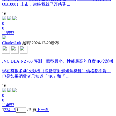
QB1000）上市，當時我就已經感受 ...
16
0
0
119553
CharlesLuk
編輯
2024-12-20發布
JVC DLA-NZ700 評測：體型最小、性能最高的真實4K投影機
現在有很多4K投影機（包括雷射超短焦機種）價格都不貴，
但是如果消費者只知道「4K」和「 ...
16
0
0
114653
1
2
3
4
.. 5
/ 5 頁
下一頁