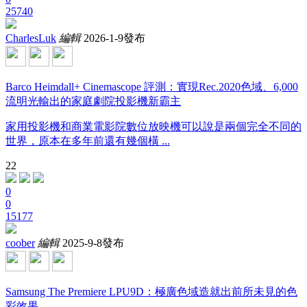
25740
CharlesLuk
編輯
2026-1-9發布
Barco Heimdall+ Cinemascope 評測：實現Rec.2020色域、6,000
流明光輸出的家庭劇院投影機新霸主
家用投影機和商業電影院數位放映機可以說是兩個完全不同的
世界，原本在多年前還有幾個橫 ...
22
0
0
15177
coober
編輯
2025-9-8發布
Samsung The Premiere LPU9D：極廣色域造就出前所未見的色
彩效果