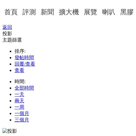
首頁
評測
新聞
擴大機
展覽
喇叭
黑膠
返回
投影
主題篩選
排序:
發帖時間
回覆/查看
查看
時間:
全部時間
一天
兩天
一周
一個月
三個月