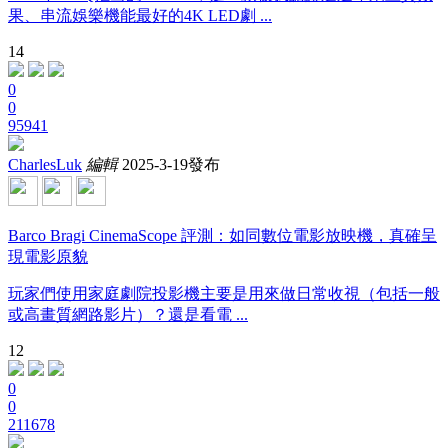
果、串流娛樂機能最好的4K LED劇 ...
14
0
0
95941
CharlesLuk
編輯
2025-3-19發布
Barco Bragi CinemaScope 評測：如同數位電影放映機，真確呈
現電影原貌
玩家們使用家庭劇院投影機主要是用來做日常收視（包括一般
或高畫質網路影片）？還是看電 ...
12
0
0
211678