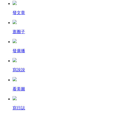
發文章
逛圈子
發廣播
寫說說
看美圖
寫日誌