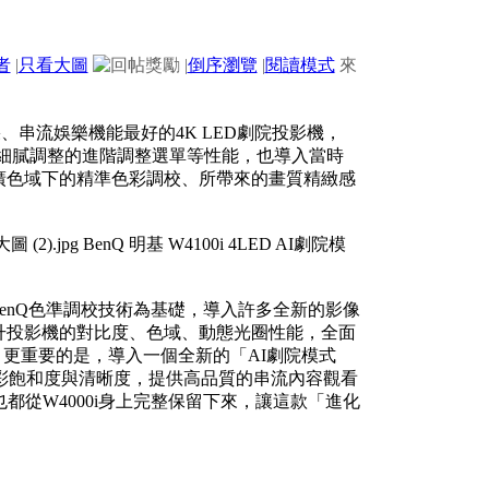
者
|
只看大圖
|
倒序瀏覽
|
閱讀模式
來
效果、串流娛樂機能最好的4K LED劇院投影機，
能細膩調整的進階調整選單等性能，也導入當時
其在廣色域下的精準色彩調校、所帶來的畫質精緻感
樣以BenQ色準調校技術為基礎，導入許多全新的影像
下提升投影機的對比度、色域、動態光圈性能，全面
，更重要的是，導入一個全新的「AI劇院模式
面的色彩飽和度與清晰度，提供高品質的串流內容觀看
也都從W4000i身上完整保留下來，讓這款「進化