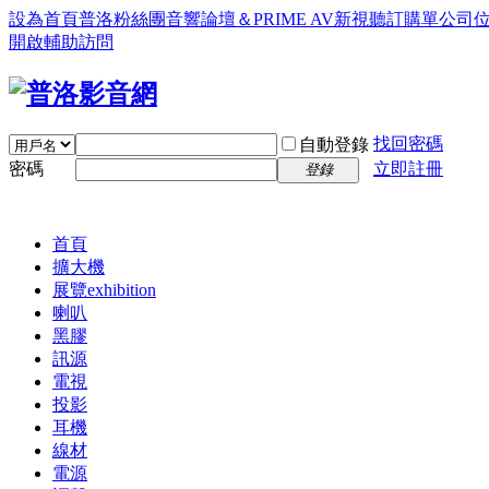
設為首頁
普洛粉絲團
音響論壇＆PRIME AV新視聽訂購單
公司
開啟輔助訪問
找回密碼
自動登錄
密碼
立即註冊
登錄
首頁
擴大機
展覽
exhibition
喇叭
黑膠
訊源
電視
投影
耳機
線材
電源