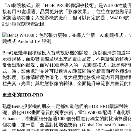
「AI劇院模式」跟「HDR-PRO影像調校技術」是W4100i
接套用AI處理過、品質更好的「影像效果」，往往在智慧顯示
家將這項功能引入投影機的廠商，但可以肯定的是，W4100i
記那種深刻視覺記憶。
BenQ這幾年很積極投入智慧投影機的開發，所以很清楚知道
示器規格，而影響實際呈現出來的畫面品質，不夠凝聚的解析
常會出現的狀況，而W4100i新導入的「AI劇院模式」就是專
式」時，影像處理晶片可以透過AI運算即時分析畫面裡各種影
飽和度、影像清晰度做優化，最大程度地恢復串流內容因壓縮
粒失真（光暈）與動態影像的雜訊，全面提升串流影片畫質的
更進化的HDR-PRO
熟悉BenQ投影機的朋友一定都知道他們的HDR-PRO階調對映（T
礎、優化HDR畫面品質的獨家技術，當年W4000i配備「進化版」的HD
Enhancer，將畫面細分超過1000個分區進行獨立的對比演算優化
個功能，第一是「全區對比增強技術（Global Contrast En
念，搭配色階曲線的調整來強化整體對比度。講白一點就是如