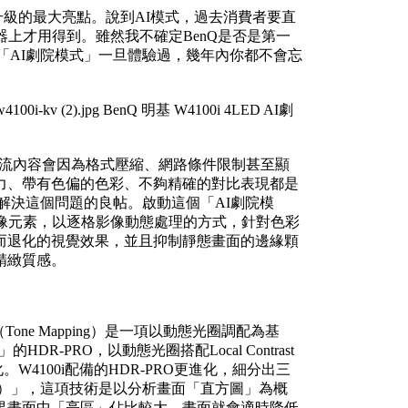
性能升級的最大亮點。說到AI模式，過去消費者要直
器上才用得到。雖然我不確定BenQ是否是第一
的「AI劇院模式」一旦體驗過，幾年內你都不會忘
串流內容會因為格式壓縮、網路條件限制甚至顯
力、帶有色偏的色彩、不夠精確的對比表現都是
門解決這個問題的良帖。啟動這個「AI劇院模
像元素，以逐格影像動態處理的方式，針對色彩
而退化的視覺效果，並且抑制靜態畫面的邊緣顆
精緻質感。
one Mapping）是一項以動態光圈調配為基
R-PRO，以動態光圈搭配Local Contrast
。W4100i配備的HDR-PRO更進化，細分出三
hancer）」，這項技術是以分析畫面「直方圖」為概
果畫面中「亮區」佔比較大，畫面就會適時降低