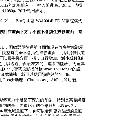
/60Hz的訊號輸入下，輸入延遲為17.9ms。值得
1080p/120Hz輸出顯示。
樣都設計在畫面下方，不僅不會擋住投影畫面，還
代OSD，開啟選單後選單介面和現在許多智慧顯示
，調整時完全不會擋住投影畫面，可以提供快速
還可以跟手機介面一樣，自行增加、減少或移動排
也可以透過介面最左方的「進階功能表」將選單
Q智慧投影機外接Smart TV Dongle的設
方的隱藏式插槽，就可以使用預載好的Netflix、
gle助理、Chromecast、AirPlay等功能。
色彩傳真力十足留下深刻的印象，特別是高精緻度
i看到的是「更進化」的色彩與對比度表現，
HDR廣色域畫面下，你可以看到更為強烈的畫面