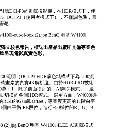
部可以對應DCI-P3的劇院投影機，在HDR模式下，使
% DCI-P3（使用者模式下），不僅調色準，畫
基礎。
附原廠獨立校色報告，標誌出產品出廠即具備專業色
現，精準呈現電影真實色彩。
00流明（DCI-P3 HDR廣色域模式下為1200流
0萬畫素的真實4K解析度。由於HDR-PRO技術
到300萬：1，除了前面提到的「AI劇院模式」，還
動切換的各個HDR模式。 選單方面，W4000i導
B的Gain跟Offset，專業度更高的11階白平
1個白平衡IRE段位，進行±50檔位的R、G、B