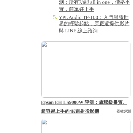
測：所有功能 all in one，價格平
實，簡單好上手
YPL Audio TP-100：入門黑膠世
界的輕鬆起點，原廠還提供影片
與 LINE 線上諮詢
Epson EH-LS9000W 評測：旗艦級畫質、
超容易上手的4K雷射投影機
器材評測