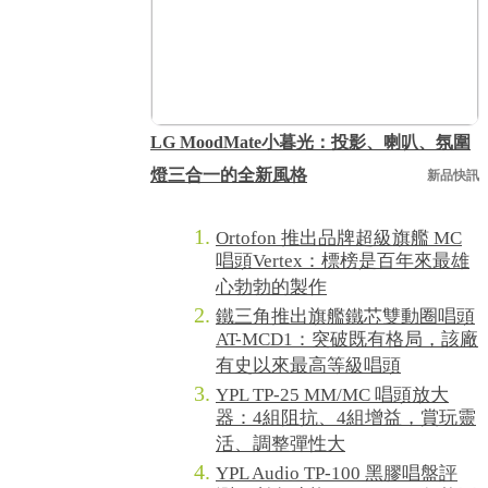
LG MoodMate小暮光：投影、喇叭、氛圍
燈三合一的全新風格
新品快訊
Ortofon 推出品牌超級旗艦 MC
唱頭Vertex：標榜是百年來最雄
心勃勃的製作
鐵三角推出旗艦鐵芯雙動圈唱頭
AT-MCD1：突破既有格局，該廠
有史以來最高等級唱頭
YPL TP-25 MM/MC 唱頭放大
器：4組阻抗、4組增益，賞玩靈
活、調整彈性大
YPL Audio TP-100 黑膠唱盤評