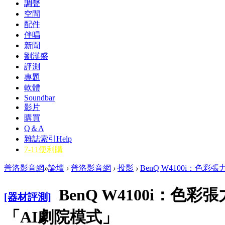
調聲
空間
配件
伴唱
新聞
劉漢盛
評測
專題
軟體
Soundbar
影片
購買
Q＆A
雜誌索引
Help
7-11便利購
普洛影音網
»
論壇
›
普洛影音網
›
投影
›
BenQ W4100i：色彩
BenQ W4100i：色
[器材評測]
「AI劇院模式」