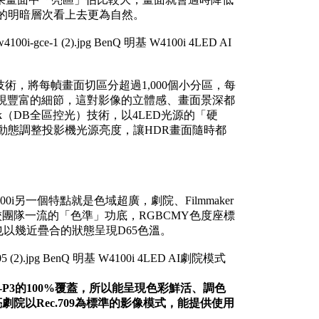
的明暗層次看上去更為自然。
E分區控光）技術，將每幀畫面切區分超過1,000個小分區，每
呈現豐富的細節，這對影像的立體感、畫面景深都
ack（DB全區控光）技術，以4LED光源的「硬
的轉換動態調整投影機光源亮度，讓HDR畫面隨時都
0i另一個特點就是色域超廣，劇院、Filmmaker
調校團隊一流的「色準」功底，RGBCMY色度座標
也以幾近疊合的狀態呈現D65色溫。
I-P3的100%覆蓋，所以能呈現色彩鮮活、調色
劇院以Rec.709為標準的影像模式，能提供使用