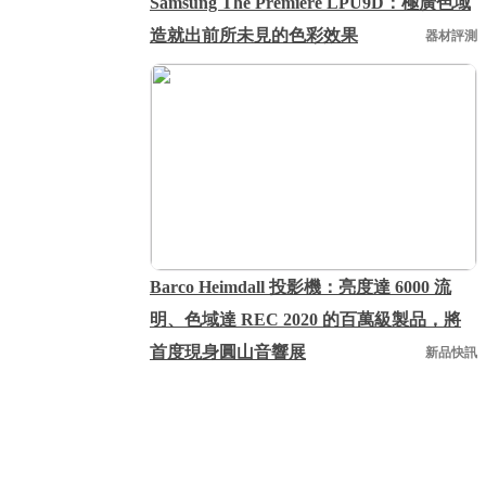
Samsung The Premiere LPU9D：極廣色域
造就出前所未見的色彩效果
器材評測
Barco Heimdall 投影機：亮度達 6000 流
明、色域達 REC 2020 的百萬級製品，將
首度現身圓山音響展
新品快訊