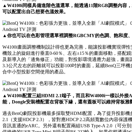
▲W4100i同樣具備進階色溫選單，能透過11階RGB調整內
可以配置出自己想要色溫效果。
▲你也可以在色彩管理選單裡調整RGBCMY的色調、飽和度
W4100i畫面調整機制設計得也更為完善，能讓投影機實現彈
機殼上的旋鈕進行垂直0-60％、左右±15％的畫面移動，搭配鏡
及新導入的「邊角修正」功能，對投影環境適應力超強，畫面調
3.3公尺左右的距離就可以投影100吋的畫面，延續BenQ三
合中小型投影空間使用的產品。
▲W4100i配置三組HDMI 2.1端子，而且和W4000i一樣以外接
能，Dongle安裝槽配置在背板下緣，還有蓋板可以維持背板雅
過去BenQ劇院投影機最多採取雙HDMI配置，為了提升投影機多
2.1（支援HDCP 2.3），皆對應HDCP 2.2高頻寬數位內容保護機制
音訊直通的eARC。另外還有配置兩組USB Type-A 2.0（可分別
供維修的USB Type Mini-B端子與RS-232輸入。如果你想透過