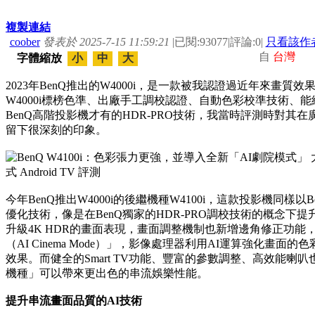
複製連結
coober
發表於 2025-7-15 11:59:21
|
已閱:93077
|
評論:0
|
只看該作
自
台灣
字體縮放
小
中
大
2023年BenQ推出的W4000i，是一款被我認證過近年來畫質
W4000i標榜色準、出廠手工調校認證、自動色彩校準技術、
BenQ高階投影機才有的HDR-PRO技術，我當時評測時對
留下很深刻的印象。
今年BenQ推出W4000i的後繼機種W4100i，這款投影機同
優化技術，像是在BenQ獨家的HDR-PRO調校技術的概念
升級4K HDR的畫面表現，畫面調整機制也新增邊角修正功能
（AI Cinema Mode）」，影像處理器利用AI運算強化畫
效果。而健全的Smart TV功能、豐富的參數調整、高效能喇叭
機種」可以帶來更出色的串流娛樂性能。
提升串流畫面品質的AI技術