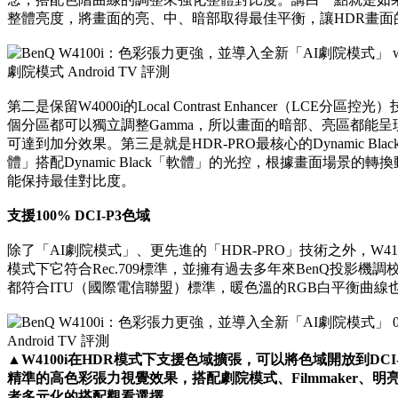
整體亮度，將畫面的亮、中、暗部取得最佳平衡，讓HDR畫面
第二是保留W4000i的Local Contrast Enhancer（LC
個分區都可以獨立調整Gamma，所以畫面的暗部、亮區都能
可達到加分效果。第三是就是HDR-PRO最核心的Dynamic Bl
體」搭配Dynamic Black「軟體」的光控，根據畫面場景
能保持最佳對比度。
支援100% DCI-P3色域
除了「AI劇院模式」、更先進的「HDR-PRO」技術之外，W410
模式下它符合Rec.709標準，並擁有過去多年來BenQ投影機
都符合ITU（國際電信聯盟）標準，暖色溫的RGB白平衡曲線
▲W4100i在HDR模式下支援色域擴張，可以將色域開放到DC
精準的高色彩張力視覺效果，搭配劇院模式、Filmmaker、明亮
者多元化的搭配觀看選擇。