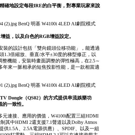
容，精確地設定每段IRE的白平衡，對專業玩家來說
、增益，以及白色的RGB增益設定。
性安裝的設計包括「雙向鏡頭位移功能」，能透過
頭1.3倍縮放、垂直/水平±30度的梯型修正，以
整機能，安裝時畫面調整的彈性極高，在2.5～
坪機多年來一脈相承的短焦投影性能，是一款相當適
ATV Dongle（QS02）的方式提供串流娛樂功
觀的一致性。
元連接、應用的價值，W4100i配置三組HDMI
其中HDMI 2還支援7.1聲道以及Dolby Atmos
提供1.5A、2.5A電源供應）、SPDIF、以及一組
W4100i打電動，三組HDMI 2.1可以在連接遊戲主