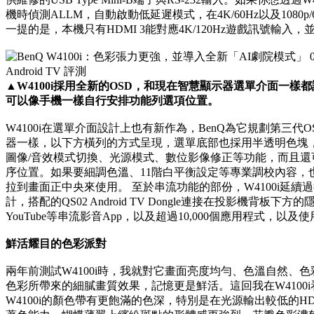
機時偵測ALLM，自動啟動低延遲模式，在4K/60Hz以及1080p
一提的是，本機只有HDMI 3能對應4K/120Hz遊戲訊號輸入，並以
▲W4100i採用全新的OSD，和現在智慧顯示器選單介面一
可以像手機一樣自行安排功能列選項位置。
W4100i在選單介面設計上也有新作為，BenQ為它規劃第三
器一樣，以下方橫列的方式呈現，選單底部也採用半透明色塊
圖像/音效模式切換、光源模式、數位影像修正等功能，而且
序位置。如果要細調色溫、11階白平衡設定等專業調校內容，
拉到畫面正中央來使用。 至於串流功能的部份，W4100i延續過往Ben
計，搭配的QS02 Android TV Dongle連接在投影機背板下
YouTube等串流影音App，以及超過10,000個應用程式，以及使用Goo
鮮活耀目的色彩派對
兩年前測試W4100i時，我就對它畫面亮度均勻、色溫自然、
色彩所帶來的細膩畫質效果，記憶更是鮮活。這回我在W4100
W4100i的顏色帶有更飽滿的色深，特別是在光源輸出較低的