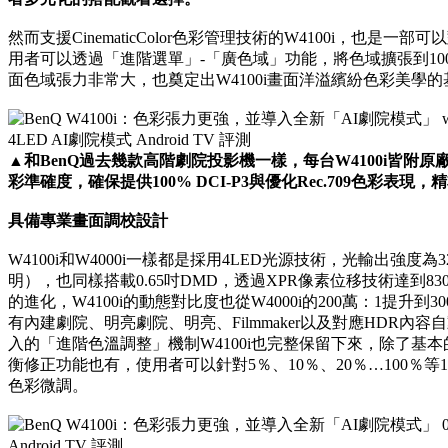
然而支援CinematicColor色彩管理技術的W4100i，也是一
用者可以透過「進階選單」-「廣色域」功能，將色域擴張到100
面色域張力非常大，也奠定出W4100i畫面洋溢繽紛色彩美學的
▲和BenQ過去幾款高階劇院投影機一樣，每台W4100i皆
彩準確度，確保提供100% DCI-P3與優化Rec.709色彩表
具備專業畫面調校設計
W4100i和W4000i一樣都是採用4LED光源技術，光輸出強度為32
明），也同樣搭載0.65吋DMD，透過XPR像素位移技術達到83
的進化，W4100i的動態對比度也從W4000i的200萬：1提升
有內建劇院、明亮劇院、明亮、Filmmaker以及對應HDR內容自
入的「進階色溫調整」機制W4100i也完整保留下來，除了基本的RG
衡修正功能也有，使用者可以針對5％、10％、20％…100％等1
色彩微調。