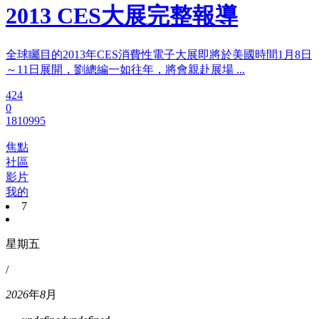
2013 CES大展完整報導
全球矚目的2013年CES消費性電子大展即將於美國時間1月8日
～11日展開，劉總編一如往年，將會親赴展場 ...
424
0
1810995
焦點
社區
影片
我的
7
星期五
/
2026
年
8
月