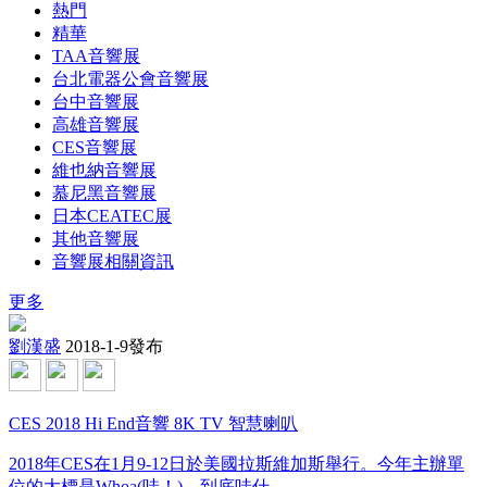
熱門
精華
TAA音響展
台北電器公會音響展
台中音響展
高雄音響展
CES音響展
維也納音響展
慕尼黑音響展
日本CEATEC展
其他音響展
音響展相關資訊
更多
劉漢盛
2018-1-9發布
CES 2018 Hi End音響 8K TV 智慧喇叭
2018年CES在1月9-12日於美國拉斯維加斯舉行。今年主辦單
位的大標是Whoa(哇！)，到底哇什 ...