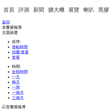
首頁
評測
新聞
擴大機
展覽
喇叭
黑膠
返回
音響展報導
主題篩選
排序:
發帖時間
回覆/查看
查看
時間:
全部時間
一天
兩天
一周
一個月
三個月