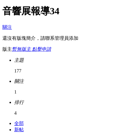
音響展報導
34
關注
還沒有版塊簡介，請聯系管理員添加
版主
暫無版主 點擊申請
主題
177
關注
1
排行
4
全部
新帖