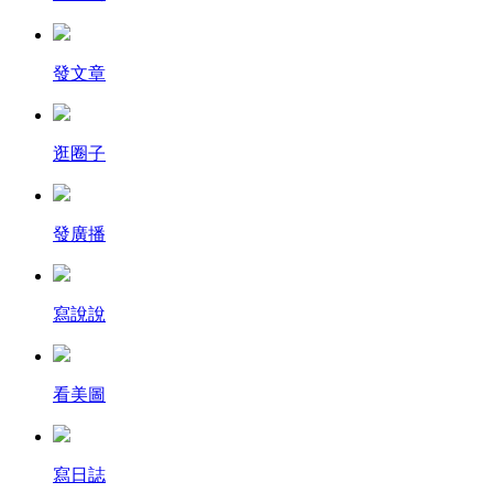
發文章
逛圈子
發廣播
寫說說
看美圖
寫日誌