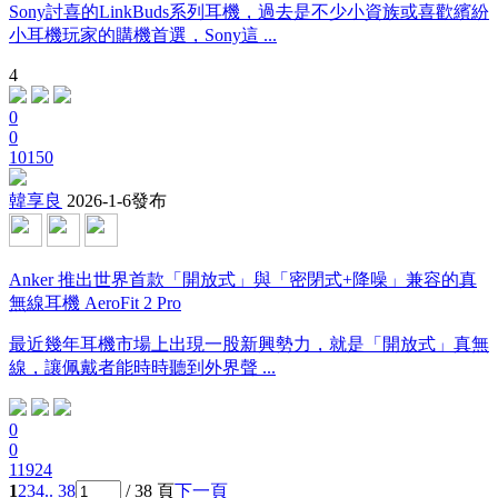
Sony討喜的LinkBuds系列耳機，過去是不少小資族或喜歡繽紛
小耳機玩家的購機首選，Sony這 ...
4
0
0
10150
韓享良
2026-1-6發布
Anker 推出世界首款「開放式」與「密閉式+降噪」兼容的真
無線耳機 AeroFit 2 Pro
最近幾年耳機市場上出現一股新興勢力，就是「開放式」真無
線，讓佩戴者能時時聽到外界聲 ...
0
0
11924
1
2
3
4
.. 38
/ 38 頁
下一頁