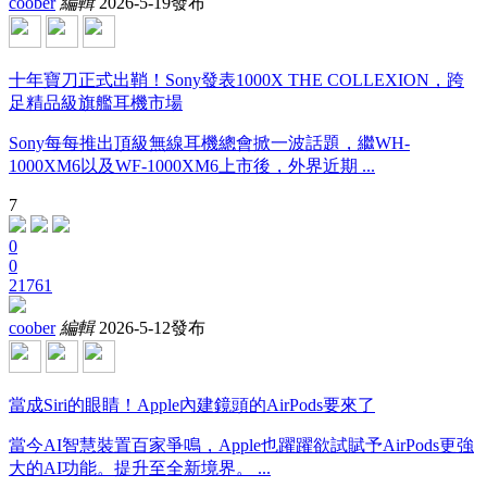
coober
編輯
2026-5-19發布
十年寶刀正式出鞘！Sony發表1000X THE COLLEXION，跨
足精品級旗艦耳機市場
Sony每每推出頂級無線耳機總會掀一波話題，繼WH-
1000XM6以及WF-1000XM6上市後，外界近期 ...
7
0
0
21761
coober
編輯
2026-5-12發布
當成Siri的眼睛！Apple內建鏡頭的AirPods要來了
當今AI智慧裝置百家爭鳴，Apple也躍躍欲試賦予AirPods更強
大的AI功能。提升至全新境界。 ...