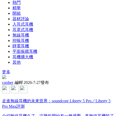
熱門
精華
開箱
器材評論
入耳式耳機
耳罩式耳機
無線耳機
抑噪耳機
靜電耳機
平面振膜耳機
耳機擴大機
其他
更多
coober
編輯
2026-7-27發布
走進無線耳機的未來世界：soundcore Liberty 5 Pro／Liberty 5
Pro Max評測
介紹無線耳機久了，這幾年開始有一種感覺，真無線耳機除了