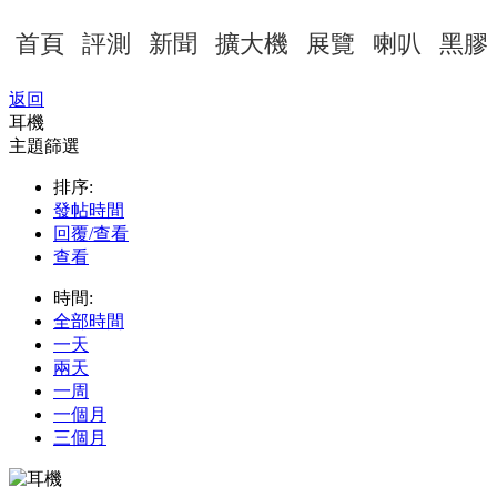
首頁
評測
新聞
擴大機
展覽
喇叭
黑膠
返回
耳機
主題篩選
排序:
發帖時間
回覆/查看
查看
時間:
全部時間
一天
兩天
一周
一個月
三個月