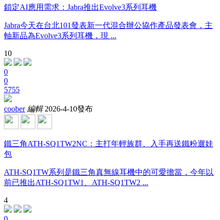
鎖定AI應用需求：Jabra推出Evolve3系列耳機
Jabra今天在台北101發表新一代混合辦公協作產品發表會，主
軸新品為Evolve3系列耳機，現 ...
10
0
0
5755
coober
編輯
2026-4-10發布
鐵三角ATH-SQ1TW2NC：主打年輕族群、入手再送鐵粉遛娃
包
ATH-SQ1TW系列是鐵三角真無線耳機中的可愛擔當，今年以
前已推出ATH-SQ1TW1、ATH-SQ1TW2 ...
4
0