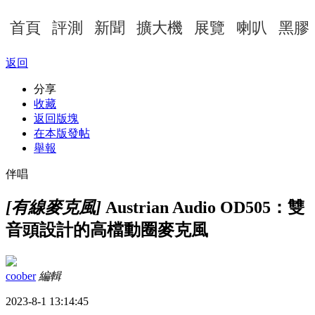
首頁
評測
新聞
擴大機
展覽
喇叭
黑膠
返回
分享
收藏
返回版塊
在本版發帖
舉報
伴唱
[有線麥克風]
Austrian Audio OD505：雙
音頭設計的高檔動圈麥克風
coober
編輯
2023-8-1 13:14:45