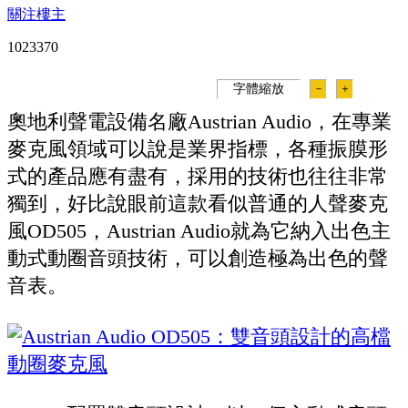
關注樓主
102337
0
字體縮放
－
＋
奧地利聲電設備名廠Austrian Audio，在專業
麥克風領域可以說是業界指標，各種振膜形
式的產品應有盡有，採用的技術也往往非常
獨到，好比說眼前這款看似普通的人聲麥克
風OD505，Austrian Audio就為它納入出色主
動式動圈音頭技術，可以創造極為出色的聲
音表。