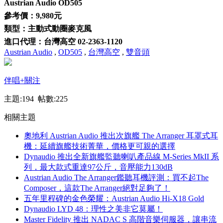
Austrian Audio OD505
參考價：9,980元
類型：主動式動圈麥克風
進口代理：台灣高空 02-2363-1120
Austrian Audio
,
OD505
,
台灣高空
,
雙音頭
伴唱
+關注
主題:194 帖數:225
相關主題
奧地利 Austrian Audio 推出次旗艦 The Arranger 耳罩式耳
機：延續旗艦技術菁華，價格更可親的選擇
Dynaudio 推出全新旗艦監聽喇叭產品線 M-Series MkII 系
列，最大款式重達97公斤，音壓能力130dB
Austrian Audio The Arranger鑑聽耳機評測：買不起The
Composer，這款The Arranger絕對足夠了！
五年里程碑的金色榮耀：Austrian Audio Hi-X18 Gold
Dynaudio LYD 48：理性之美非它莫屬！
Master Fidelity 推出 NADAC S 高階音樂伺服器，讓串流