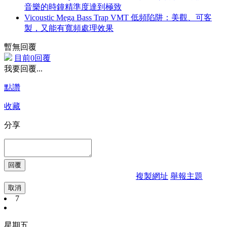
音樂的時鐘精準度達到極致
Vicoustic Mega Bass Trap VMT 低頻陷阱：美觀、可客
製，又能有寬頻處理效果
暫無回覆
目前0回覆
我要回覆...
點讚
收藏
分享
複製網址
舉報主題
取消
7
星期五