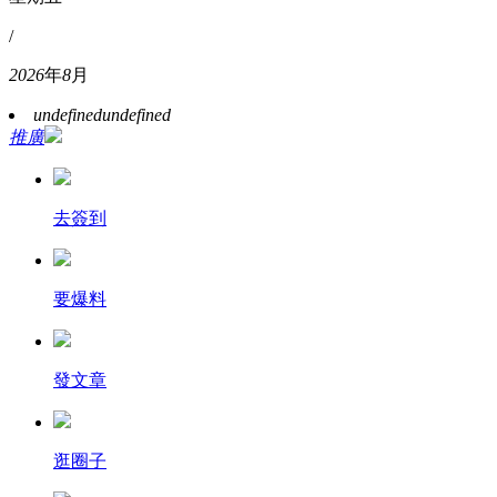
/
2026
年
8
月
undefined
undefined
推廣
去簽到
要爆料
發文章
逛圈子