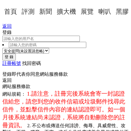
首頁
評測
新聞
擴大機
展覽
喇叭
黑膠
返回
登錄
登 錄
註冊帳號
找回密碼
登錄即代表你同意
網站服務條款
返回
網站服務條款
1.請注意，註冊完後系統會寄一封認證
網站規範：
信給您，請您到您的收件信箱或垃圾郵件找尋此
信件，並點擊信件內容的連結認證即可。如一個
月後系統連結尚未認證，系統將自動刪除您的註
冊資訊。
2. 不公布或傳送任何誹謗、侮辱、具威脅性、攻