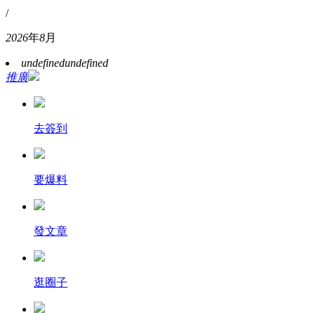
/
2026
年
8
月
undefined
undefined
推廣
去簽到
要爆料
發文章
逛圈子