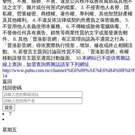
擊性、不雅、猥褻、不實、違反公共秩序或善良風俗或其他不
法之文字、圖片或任何形式的檔案。 3. 不侵害他人名譽、隱
私權、營業秘密、商標權、著作權、專利權、其他智慧財產權
及其他權利。 4. 不違反依法律或契約所應負之保密義務。 5.
不冒用他人名義使用本服務。 6. 不傳輸或散佈電腦病毒。 7.
不發佈任何具有廣告、銷售等商業性質的文字或濫發廣告郵
件。 8. 其他「普洛影音網」有正當理由認為不適當之行為，
「普洛影音網」得依實際執行情形，增加、修改或終止相關活
動。 9. 若發言主題與討論區性質不同，「普洛影音網」有權
移動該發言主題至適當討動版面。
10.本網站已不提供舊雜誌
線上查詢，如需查詢舊雜誌請至下列網址
http://www.pubu.com.tw/channel/%E6%99%AE%E6%B4%9B%
14
返回
找回密碼
提交
7
星期五