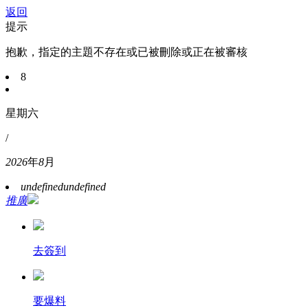
返回
提示
抱歉，指定的主題不存在或已被刪除或正在被審核
8
星期六
/
2026
年
8
月
undefined
undefined
推廣
去簽到
要爆料