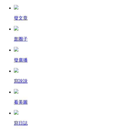
發文章
逛圈子
發廣播
寫說說
看美圖
寫日誌