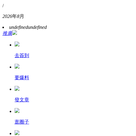
/
2026
年
8
月
undefined
undefined
推廣
去簽到
要爆料
發文章
逛圈子