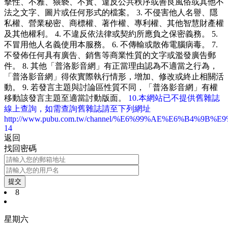
擊性、不雅、猥褻、不實、違反公共秩序或善良風俗或其他不
法之文字、圖片或任何形式的檔案。 3. 不侵害他人名譽、隱
私權、營業秘密、商標權、著作權、專利權、其他智慧財產權
及其他權利。 4. 不違反依法律或契約所應負之保密義務。 5.
不冒用他人名義使用本服務。 6. 不傳輸或散佈電腦病毒。 7.
不發佈任何具有廣告、銷售等商業性質的文字或濫發廣告郵
件。 8. 其他「普洛影音網」有正當理由認為不適當之行為，
「普洛影音網」得依實際執行情形，增加、修改或終止相關活
動。 9. 若發言主題與討論區性質不同，「普洛影音網」有權
移動該發言主題至適當討動版面。
10.本網站已不提供舊雜誌
線上查詢，如需查詢舊雜誌請至下列網址
http://www.pubu.com.tw/channel/%E6%99%AE%E6%B4%9B%
14
返回
找回密碼
提交
8
星期六