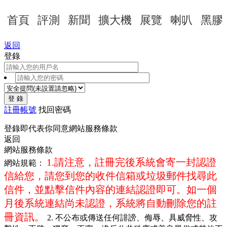
首頁
評測
新聞
擴大機
展覽
喇叭
黑膠
返回
登錄
登 錄
註冊帳號
找回密碼
登錄即代表你同意
網站服務條款
返回
網站服務條款
1.請注意，註冊完後系統會寄一封認證
網站規範：
信給您，請您到您的收件信箱或垃圾郵件找尋此
信件，並點擊信件內容的連結認證即可。如一個
月後系統連結尚未認證，系統將自動刪除您的註
冊資訊。
2. 不公布或傳送任何誹謗、侮辱、具威脅性、攻