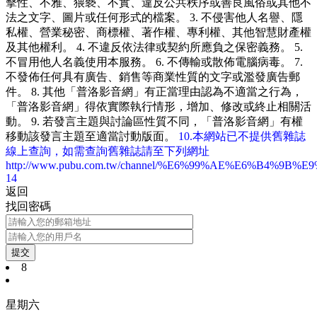
擊性、不雅、猥褻、不實、違反公共秩序或善良風俗或其他不
法之文字、圖片或任何形式的檔案。 3. 不侵害他人名譽、隱
私權、營業秘密、商標權、著作權、專利權、其他智慧財產權
及其他權利。 4. 不違反依法律或契約所應負之保密義務。 5.
不冒用他人名義使用本服務。 6. 不傳輸或散佈電腦病毒。 7.
不發佈任何具有廣告、銷售等商業性質的文字或濫發廣告郵
件。 8. 其他「普洛影音網」有正當理由認為不適當之行為，
「普洛影音網」得依實際執行情形，增加、修改或終止相關活
動。 9. 若發言主題與討論區性質不同，「普洛影音網」有權
移動該發言主題至適當討動版面。
10.本網站已不提供舊雜誌
線上查詢，如需查詢舊雜誌請至下列網址
http://www.pubu.com.tw/channel/%E6%99%AE%E6%B4%9B%
14
返回
找回密碼
提交
8
星期六