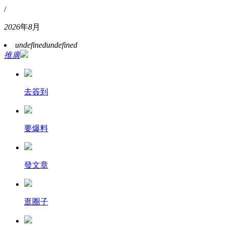
/
2026
年
8
月
undefined
undefined
推廣
去簽到
要爆料
發文章
逛圈子