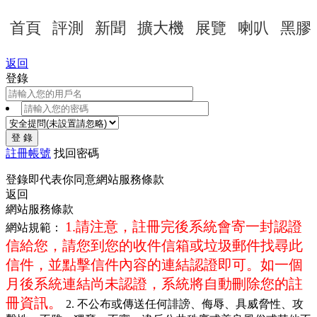
首頁
評測
新聞
擴大機
展覽
喇叭
黑膠
返回
登錄
登 錄
註冊帳號
找回密碼
登錄即代表你同意
網站服務條款
返回
網站服務條款
1.請注意，註冊完後系統會寄一封認證
網站規範：
信給您，請您到您的收件信箱或垃圾郵件找尋此
信件，並點擊信件內容的連結認證即可。如一個
月後系統連結尚未認證，系統將自動刪除您的註
冊資訊。
2. 不公布或傳送任何誹謗、侮辱、具威脅性、攻