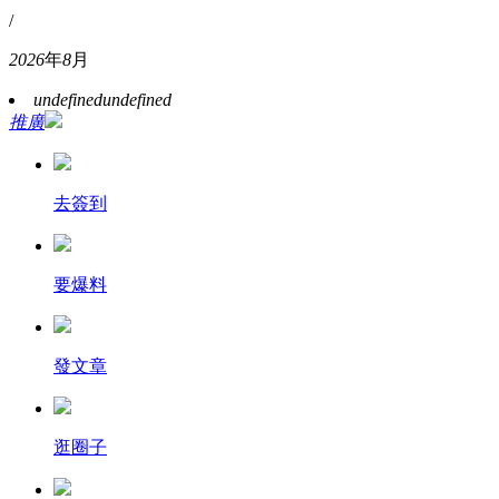
/
2026
年
8
月
undefined
undefined
推廣
去簽到
要爆料
發文章
逛圈子