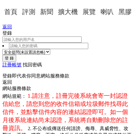
首頁
評測
新聞
擴大機
展覽
喇叭
黑膠
返回
登錄
登 錄
註冊帳號
找回密碼
登錄即代表你同意
網站服務條款
返回
網站服務條款
1.請注意，註冊完後系統會寄一封認證
網站規範：
信給您，請您到您的收件信箱或垃圾郵件找尋此
信件，並點擊信件內容的連結認證即可。如一個
月後系統連結尚未認證，系統將自動刪除您的註
冊資訊。
2. 不公布或傳送任何誹謗、侮辱、具威脅性、攻