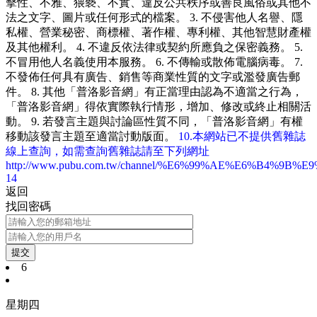
擊性、不雅、猥褻、不實、違反公共秩序或善良風俗或其他不
法之文字、圖片或任何形式的檔案。 3. 不侵害他人名譽、隱
私權、營業秘密、商標權、著作權、專利權、其他智慧財產權
及其他權利。 4. 不違反依法律或契約所應負之保密義務。 5.
不冒用他人名義使用本服務。 6. 不傳輸或散佈電腦病毒。 7.
不發佈任何具有廣告、銷售等商業性質的文字或濫發廣告郵
件。 8. 其他「普洛影音網」有正當理由認為不適當之行為，
「普洛影音網」得依實際執行情形，增加、修改或終止相關活
動。 9. 若發言主題與討論區性質不同，「普洛影音網」有權
移動該發言主題至適當討動版面。
10.本網站已不提供舊雜誌
線上查詢，如需查詢舊雜誌請至下列網址
http://www.pubu.com.tw/channel/%E6%99%AE%E6%B4%9B%
14
返回
找回密碼
提交
6
星期四