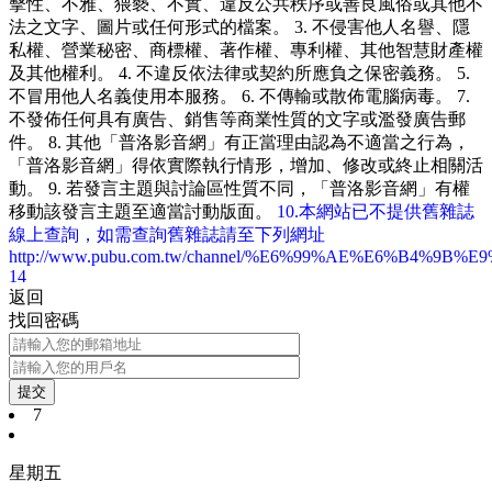
擊性、不雅、猥褻、不實、違反公共秩序或善良風俗或其他不
法之文字、圖片或任何形式的檔案。 3. 不侵害他人名譽、隱
私權、營業秘密、商標權、著作權、專利權、其他智慧財產權
及其他權利。 4. 不違反依法律或契約所應負之保密義務。 5.
不冒用他人名義使用本服務。 6. 不傳輸或散佈電腦病毒。 7.
不發佈任何具有廣告、銷售等商業性質的文字或濫發廣告郵
件。 8. 其他「普洛影音網」有正當理由認為不適當之行為，
「普洛影音網」得依實際執行情形，增加、修改或終止相關活
動。 9. 若發言主題與討論區性質不同，「普洛影音網」有權
移動該發言主題至適當討動版面。
10.本網站已不提供舊雜誌
線上查詢，如需查詢舊雜誌請至下列網址
http://www.pubu.com.tw/channel/%E6%99%AE%E6%B4%9B%
14
返回
找回密碼
提交
7
星期五