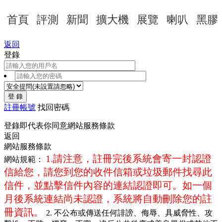
首頁
評測
新聞
擴大機
展覽
喇叭
黑膠
返回
登錄
登 錄
註冊帳號
找回密碼
登錄即代表你同意
網站服務條款
返回
網站服務條款
1.請注意，註冊完後系統會寄一封認證
網站規範：
信給您，請您到您的收件信箱或垃圾郵件找尋此
信件，並點擊信件內容的連結認證即可。如一個
月後系統連結尚未認證，系統將自動刪除您的註
冊資訊。
2. 不公布或傳送任何誹謗、侮辱、具威脅性、攻