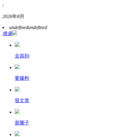
/
2026
年
8
月
undefined
undefined
推廣
去簽到
要爆料
發文章
逛圈子