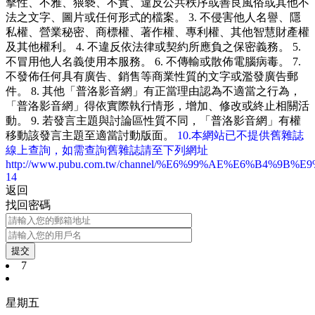
擊性、不雅、猥褻、不實、違反公共秩序或善良風俗或其他不
法之文字、圖片或任何形式的檔案。 3. 不侵害他人名譽、隱
私權、營業秘密、商標權、著作權、專利權、其他智慧財產權
及其他權利。 4. 不違反依法律或契約所應負之保密義務。 5.
不冒用他人名義使用本服務。 6. 不傳輸或散佈電腦病毒。 7.
不發佈任何具有廣告、銷售等商業性質的文字或濫發廣告郵
件。 8. 其他「普洛影音網」有正當理由認為不適當之行為，
「普洛影音網」得依實際執行情形，增加、修改或終止相關活
動。 9. 若發言主題與討論區性質不同，「普洛影音網」有權
移動該發言主題至適當討動版面。
10.本網站已不提供舊雜誌
線上查詢，如需查詢舊雜誌請至下列網址
http://www.pubu.com.tw/channel/%E6%99%AE%E6%B4%9B%
14
返回
找回密碼
提交
7
星期五