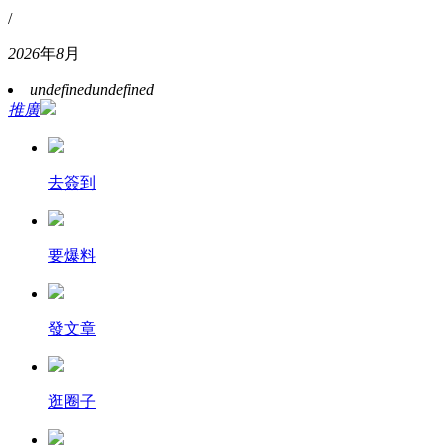
/
2026
年
8
月
undefined
undefined
推廣
去簽到
要爆料
發文章
逛圈子