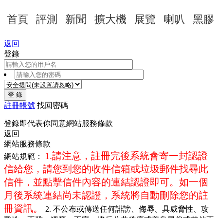
首頁
評測
新聞
擴大機
展覽
喇叭
黑膠
返回
登錄
登 錄
註冊帳號
找回密碼
登錄即代表你同意
網站服務條款
返回
網站服務條款
1.請注意，註冊完後系統會寄一封認證
網站規範：
信給您，請您到您的收件信箱或垃圾郵件找尋此
信件，並點擊信件內容的連結認證即可。如一個
月後系統連結尚未認證，系統將自動刪除您的註
冊資訊。
2. 不公布或傳送任何誹謗、侮辱、具威脅性、攻