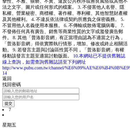
擊性、不雅、猥褻、不實、違反公共秩序或善良風俗或其他不
法之文字、圖片或任何形式的檔案。 3. 不侵害他人名譽、隱
私權、營業秘密、商標權、著作權、專利權、其他智慧財產權
及其他權利。 4. 不違反依法律或契約所應負之保密義務。 5.
不冒用他人名義使用本服務。 6. 不傳輸或散佈電腦病毒。 7.
不發佈任何具有廣告、銷售等商業性質的文字或濫發廣告郵
件。 8. 其他「普洛影音網」有正當理由認為不適當之行為，
「普洛影音網」得依實際執行情形，增加、修改或終止相關活
動。 9. 若發言主題與討論區性質不同，「普洛影音網」有權
移動該發言主題至適當討動版面。
10.本網站已不提供舊雜誌
線上查詢，如需查詢舊雜誌請至下列網址
http://www.pubu.com.tw/channel/%E6%99%AE%E6%B4%9B%
14
返回
找回密碼
提交
7
星期五