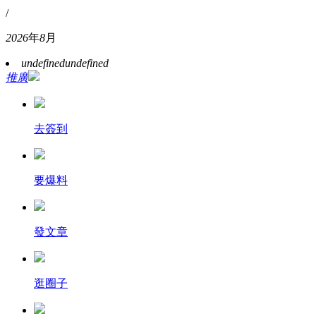
/
2026
年
8
月
undefined
undefined
推廣
去簽到
要爆料
發文章
逛圈子