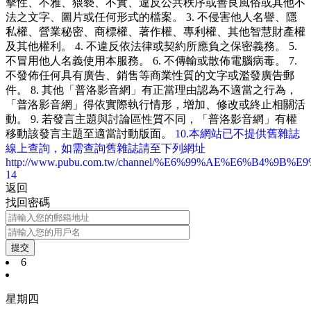
擊性、不雅、猥褻、不實、違反公共秩序或善良風俗或其他不
法之文字、圖片或任何形式的檔案。 3. 不侵害他人名譽、隱
私權、營業秘密、商標權、著作權、專利權、其他智慧財產權
及其他權利。 4. 不違反依法律或契約所應負之保密義務。 5.
不冒用他人名義使用本服務。 6. 不傳輸或散佈電腦病毒。 7.
不發佈任何具有廣告、銷售等商業性質的文字或濫發廣告郵
件。 8. 其他「普洛影音網」有正當理由認為不適當之行為，
「普洛影音網」得依實際執行情形，增加、修改或終止相關活
動。 9. 若發言主題與討論區性質不同，「普洛影音網」有權
移動該發言主題至適當討動版面。
10.本網站已不提供舊雜誌
線上查詢，如需查詢舊雜誌請至下列網址
http://www.pubu.com.tw/channel/%E6%99%AE%E6%B4%9B%
14
返回
找回密碼
提交
6
星期四