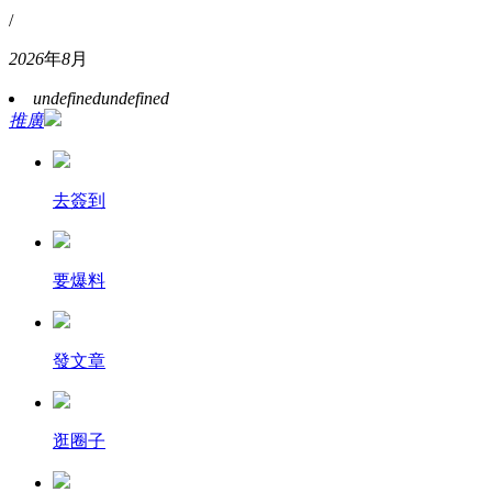
/
2026
年
8
月
undefined
undefined
推廣
去簽到
要爆料
發文章
逛圈子