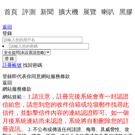
首頁
評測
新聞
擴大機
展覽
喇叭
黑膠
返回
登錄
登 錄
註冊帳號
找回密碼
登錄即代表你同意
網站服務條款
返回
網站服務條款
1.請注意，註冊完後系統會寄一封認證
網站規範：
信給您，請您到您的收件信箱或垃圾郵件找尋此
信件，並點擊信件內容的連結認證即可。如一個
月後系統連結尚未認證，系統將自動刪除您的註
冊資訊。
2. 不公布或傳送任何誹謗、侮辱、具威脅性、攻