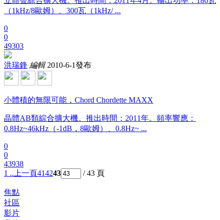
立體聲綜合擴大機。推出時間：2011年4月。輸出功率：180瓦
（1kHz/8歐姆）、300瓦（1kHz/ ...
0
0
49303
洪瑞鋒
編輯
2010-6-1發布
小體積的無限可能，Chord Chordette MAXX
晶體AB類綜合擴大機。推出時間：2011年。頻率響應：
0.8Hz~46kHz（-1dB，8歐姆）、0.8Hz~ ...
0
0
43938
1 ..
上一頁
41
42
43
/ 43 頁
焦點
社區
影片