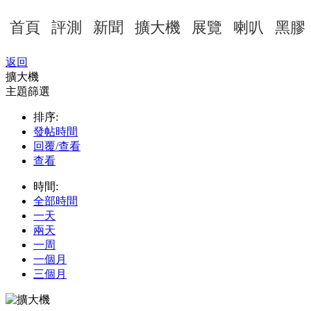
首頁
評測
新聞
擴大機
展覽
喇叭
黑膠
返回
擴大機
主題篩選
排序:
發帖時間
回覆/查看
查看
時間:
全部時間
一天
兩天
一周
一個月
三個月