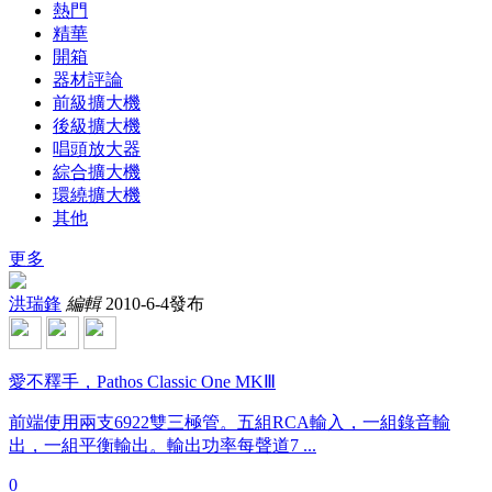
熱門
精華
開箱
器材評論
前級擴大機
後級擴大機
唱頭放大器
綜合擴大機
環繞擴大機
其他
更多
洪瑞鋒
編輯
2010-6-4發布
愛不釋手，Pathos Classic One MKⅢ
前端使用兩支6922雙三極管。五組RCA輸入，一組錄音輸
出，一組平衡輸出。輸出功率每聲道7 ...
0