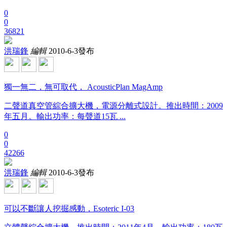
0
0
36821
洪瑞鋒
編輯
2010-6-3發布
獨一無二，無可取代， AcousticPlan MagAmp
二聲道真空管綜合擴大機，電源分離式設計。推出時間：2009
年五月。輸出功率：每聲道15瓦 ...
0
0
42266
洪瑞鋒
編輯
2010-6-3發布
可以不斷讓人挖掘感動，Esoteric I-03