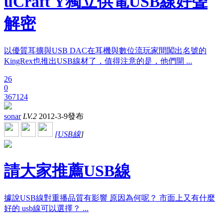
uCraft Y獨立供電USB線好聲
解密
以優質耳擴與USB DAC在耳機與數位流玩家間闖出名號的
KingRex也推出USB線材了，值得注意的是，他們開 ...
26
0
367124
sonar
LV.2
2012-3-9發布
[
USB線
]
請大家推薦USB線
據說USB線對重播品質有影響 原因為何呢？ 市面上又有什麼
好的 usb線可以選擇？ ...