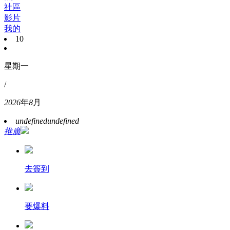
社區
影片
我的
10
星期一
/
2026
年
8
月
undefined
undefined
推廣
去簽到
要爆料