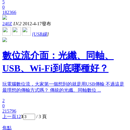
5
0
182366
240Z
LV.2
2012-4-17發布
[
USB線
]
數位流介面：光纖、同軸、
USB、Wi-Fi到底哪種好？
玩電腦數位流，大家第一個想到的就是用USB傳輸 不過這是
最理想的傳輸方式嗎？ 傳統的光纖、同軸數位 ...
2
0
215796
上一頁
1
2
3
/ 3 頁
焦點