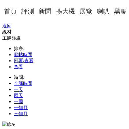
首頁
評測
新聞
擴大機
展覽
喇叭
黑膠
返回
線材
主題篩選
排序:
發帖時間
回覆/查看
查看
時間:
全部時間
一天
兩天
一周
一個月
三個月