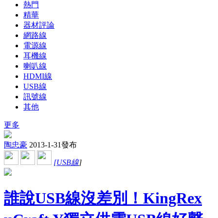
熱門
精華
器材評論
網路線
電源線
耳機線
喇叭線
HDMI線
USB線
訊號線
其他
更多
陶忠豪
2013-1-31發布
[
USB線
]
誰說USB線沒差別！KingRex