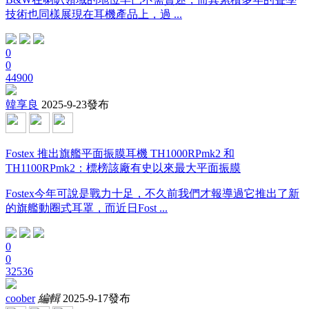
技術也同樣展現在耳機產品上，過 ...
0
0
44900
韓享良
2025-9-23發布
Fostex 推出旗艦平面振膜耳機 TH1000RPmk2 和
TH1100RPmk2：標榜該廠有史以來最大平面振膜
Fostex今年可說是戰力十足，不久前我們才報導過它推出了新
的旗艦動圈式耳罩，而近日Fost ...
0
0
32536
coober
編輯
2025-9-17發布