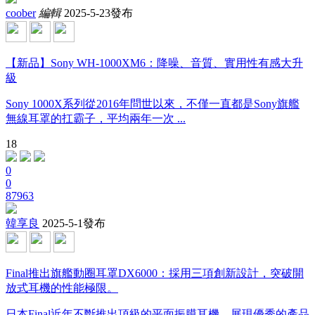
coober
編輯
2025-5-23發布
【新品】Sony WH-1000XM6：降噪、音質、實用性有感大升
級
Sony 1000X系列從2016年問世以來，不僅一直都是Sony旗艦
無線耳罩的扛霸子，平均兩年一次 ...
18
0
0
87963
韓享良
2025-5-1發布
Final推出旗艦動圈耳罩DX6000：採用三項創新設計，突破開
放式耳機的性能極限。
日本Final近年不斷推出頂級的平面振膜耳機，展現優秀的產品