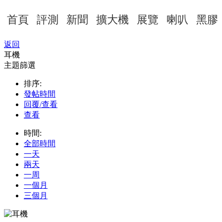
首頁
評測
新聞
擴大機
展覽
喇叭
黑膠
返回
耳機
主題篩選
排序:
發帖時間
回覆/查看
查看
時間:
全部時間
一天
兩天
一周
一個月
三個月