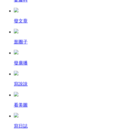
發文章
逛圈子
發廣播
寫說說
看美圖
寫日誌