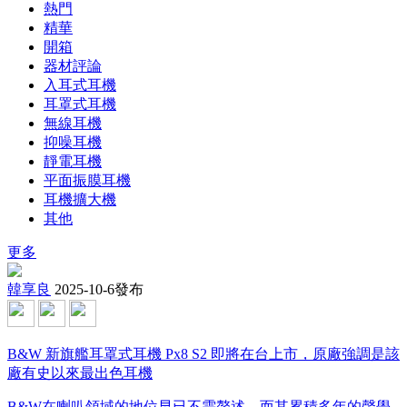
熱門
精華
開箱
器材評論
入耳式耳機
耳罩式耳機
無線耳機
抑噪耳機
靜電耳機
平面振膜耳機
耳機擴大機
其他
更多
韓享良
2025-10-6發布
B&W 新旗艦耳罩式耳機 Px8 S2 即將在台上市，原廠強調是該
廠有史以來最出色耳機
B&W在喇叭領域的地位早已不需贅述，而其累積多年的聲學