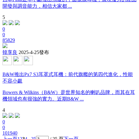
開發與調音能力，相信大家都 ...
5
0
0
85829
韓享良
2025-4-25發布
B&W推出Px7 S3耳罩式耳機：前代旗艦的第四代進化，性能
不容小覷
Bowers & Wilkins（B&W）是世界知名的喇叭品牌，而其在耳
機領域也有很強的實力。近期B&W ...
4
0
0
101940
上一頁
1
2
3
4
.. 25
/ 25 頁
下一頁