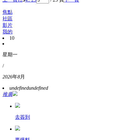
焦點
社區
影片
我的
10
星期一
/
2026
年
8
月
undefined
undefined
推廣
去簽到
要爆料