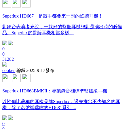
Superlux HD667：是鼓手都要來一副的監聽耳機！
對舞台表演者來說，一款好的監聽耳機絕對是演出時的必備
品。Superlux的監聽耳機相當多樣 ...
0
0
31282
coober
編輯
2025-9-17發布
Superlux HD668BMKII：專業錄音棚標準監聽級耳機
以性價比著稱的耳機品牌Superlux，過去推出不少知名的耳
機，除了名號響噹噹的HD681系列 ...
0
0