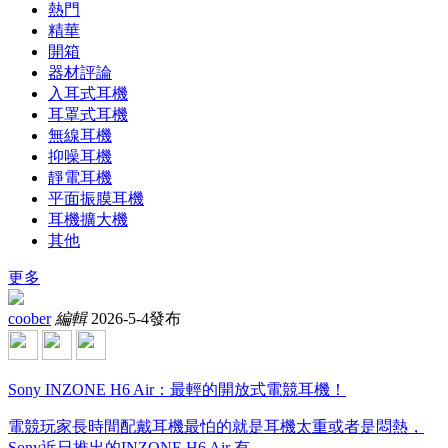
熱門
精華
開箱
器材評論
入耳式耳機
耳罩式耳機
無線耳機
抑噪耳機
靜電耳機
平面振膜耳機
耳機擴大機
其他
更多
coober
編輯
2026-5-4發布
Sony INZONE H6 Air：最輕的開放式電競耳機！
電競玩家長時間配戴耳機最怕的就是耳機太重或者是悶熱，
Sony近日推出的INZONE H6 Air 有 ...