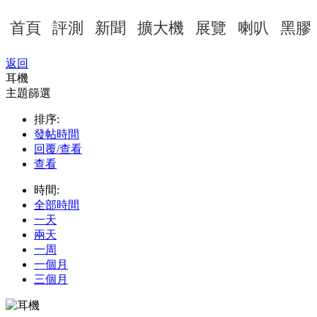
首頁
評測
新聞
擴大機
展覽
喇叭
黑膠
返回
耳機
主題篩選
排序:
發帖時間
回覆/查看
查看
時間:
全部時間
一天
兩天
一周
一個月
三個月