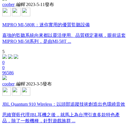
coober
編輯
2023-5-11發布
MIPRO MI-580R：迷你實用的優質監聽設備
嘉強的監聽系統向來都以靈活便用、品質穩定著稱，眼前這套
MIPRO MI-58系列，是由MI-58T ...
5
0
0
96586
coober
編輯
2023-3-5發布
JBL Quantum 910 Wireless：以頭部追蹤技術創造出色環繞音效
思維寶藍代理JBL耳機之後，就馬上為台灣引進多款特色產
品，除了一般機種，針對遊戲族群 ...