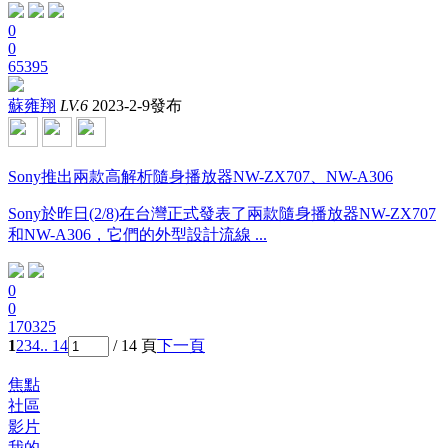
0
0
65395
蘇雍翔
LV.6
2023-2-9發布
Sony推出兩款高解析隨身播放器NW-ZX707、NW-A306
Sony於昨日(2/8)在台灣正式發表了兩款隨身播放器NW-ZX707
和NW-A306，它們的外型設計流線 ...
0
0
170325
1
2
3
4
.. 14
/ 14 頁
下一頁
焦點
社區
影片
我的