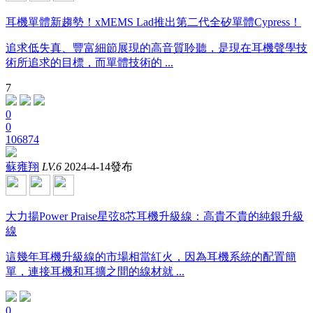
耳機單體新趨勢！xMEMS Lad推出第二代全矽單體Cypress！
追求低失真、豐富細節展現的高音質聆聽，是現在耳機聲學技
術所追求的目標，而單體技術的 ...
7
0
0
106874
蘇雍翔
LV.6
2024-4-14發布
大力揚Power Praise星弦8芯耳機升級線：高貴不貴的純銀升級
線
這幾年耳機升級線的市場相當紅火，因為耳機系統的配置簡
單，連接耳機和耳擴之間的線材就 ...
0