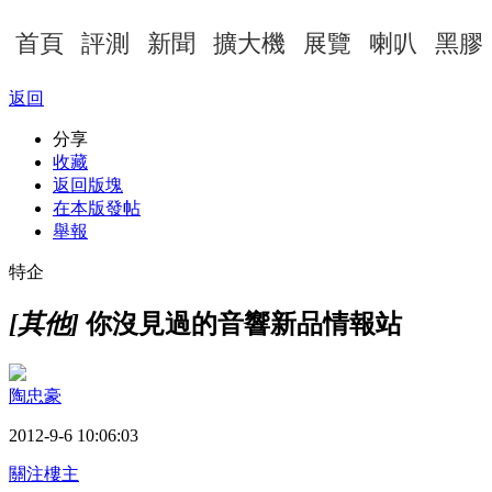
首頁
評測
新聞
擴大機
展覽
喇叭
黑膠
返回
分享
收藏
返回版塊
在本版發帖
舉報
特企
[其他]
你沒見過的音響新品情報站
陶忠豪
2012-9-6 10:06:03
關注樓主