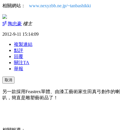
相關網站：
www.nexyzbb.ne.jp/~tanbashikki
#
5
陶忠豪
樓主
2012-9-11 15:14:09
複製連結
點評
回覆
關注TA
舉報
取消
另一款採用Feastrex單體、由漆工藝術家生田真弓創作的喇
叭，簡直是雕塑藝術品了！
相關報導：