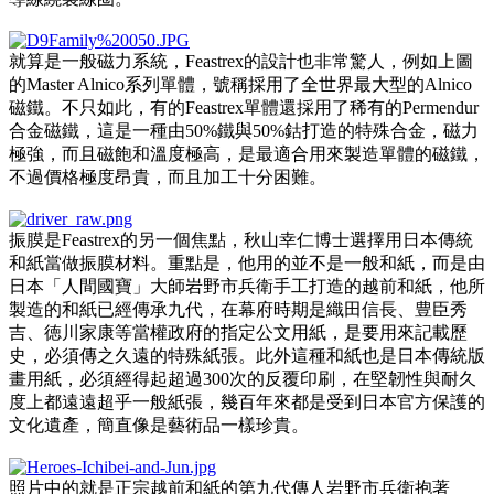
就算是一般磁力系統，Feastrex的設計也非常驚人，例如上圖
的Master Alnico系列單體，號稱採用了全世界最大型的Alnico
磁鐵。不只如此，有的Feastrex單體還採用了稀有的Permendur
合金磁鐵，這是一種由50%鐵與50%鈷打造的特殊合金，磁力
極強，而且磁飽和溫度極高，是最適合用來製造單體的磁鐵，
不過價格極度昂貴，而且加工十分困難。
振膜是Feastrex的另一個焦點，秋山幸仁博士選擇用日本傳統
和紙當做振膜材料。重點是，他用的並不是一般和紙，而是由
日本「人間國寶」大師岩野市兵衛手工打造的越前和紙，他所
製造的和紙已經傳承九代，在幕府時期是織田信長、豊臣秀
吉、徳川家康等當權政府的指定公文用紙，是要用來記載歷
史，必須傳之久遠的特殊紙張。此外這種和紙也是日本傳統版
畫用紙，必須經得起超過300次的反覆印刷，在堅韌性與耐久
度上都遠遠超乎一般紙張，幾百年來都是受到日本官方保護的
文化遺產，簡直像是藝術品一樣珍貴。
照片中的就是正宗越前和紙的第九代傳人岩野市兵衛抱著