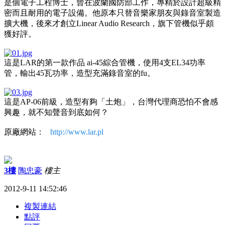
是個電子工程博士，曾在波蘭國防部工作，專精於設計超級精
密而且耐用的電子設備。他原本只替音樂家朋友與錄音室製造
擴大機，後來才創立Linear Audio Research，旗下管機似乎頗
獲好評。
這是LAR的第一款作品 ai-45綜合管機，使用4支EL34功率
管，輸出45瓦功率，造型充滿錄音室的fu。
這是AP-06前級，造型有夠「土炮」，台灣代理商恐怕不會感
興趣，就不知聲音到底如何？
原廠網站：
http://www.lar.pl
3樓
陶忠豪
樓主
2012-9-11 14:52:46
複製連結
點評