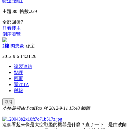
特企
+關注
主題:80 帖數:229
全部回覆
7
只看樓主
倒序瀏覽
2樓
陶忠豪
樓主
2012-9-6 14:21:26
複製連結
點評
回覆
關注TA
舉報
取消
本帖最後由 PaulTao 於 2012-9-11 15:48 編輯
這個看起來像是太空戰艦的機器是什麼？查了一下，是由波蘭