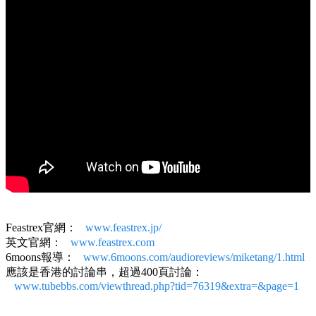
Feastrex官網：
www.feastrex.jp/
英文官網：
www.feastrex.com
6moons報導：
www.6moons.com/audioreviews/miketang/1.html
應該是香港的討論串，超過400頁討論：
www.tubebbs.com/viewthread.php?tid=76319&extra=&page=1