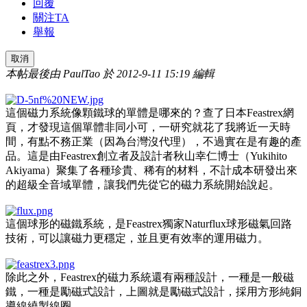
回覆
關注TA
舉報
取消
本帖最後由 PaulTao 於 2012-9-11 15:19 編輯
這個磁力系統像顆鐵球的單體是哪來的？查了日本Feastrex網
頁，才發現這個單體非同小可，一研究就花了我將近一天時
間，有點不務正業（因為台灣沒代理），不過實在是有趣的產
品。這是由Feastrex創立者及設計者秋山幸仁博士（Yukihito
Akiyama）聚集了各種珍貴、稀有的材料，不計成本研發出來
的超級全音域單體，讓我們先從它的磁力系統開始說起。
這個球形的磁鐵系統，是Feastrex獨家Naturflux球形磁氣回路
技術，可以讓磁力更穩定，並且更有效率的運用磁力。
除此之外，Feastrex的磁力系統還有兩種設計，一種是一般磁
鐵，一種是勵磁式設計，上圖就是勵磁式設計，採用方形純銅
導線繞製線圈。