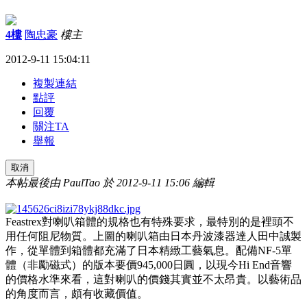
4樓
陶忠豪
樓主
2012-9-11 15:04:11
複製連結
點評
回覆
關注TA
舉報
取消
本帖最後由 PaulTao 於 2012-9-11 15:06 編輯
Feastrex對喇叭箱體的規格也有特殊要求，最特別的是裡頭不
用任何阻尼物質。上圖的喇叭箱由日本丹波漆器達人田中誠製
作，從單體到箱體都充滿了日本精緻工藝氣息。配備NF-5單
體（非勵磁式）的版本要價945,000日圓，以現今Hi End音響
的價格水準來看，這對喇叭的價錢其實並不太昂貴。以藝術品
的角度而言，頗有收藏價值。