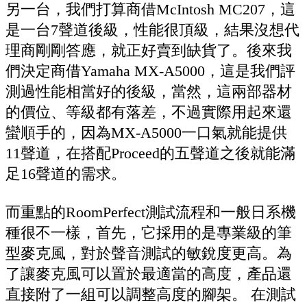
另一台，我們打算商借McIntosh MC207，這
是一台7聲道後級，性能很頂級，結果沒想代
理商剛剛答應，就正好賣到缺貨了。後來我
們決定商借Yamaha MX-A5000，這是我們評
測過性能相當好的後級，當然，這兩部器材
的價位、等級都有落差，不過實際用起來還
蠻順手的，因為MX-A5000一口氣就能提供
11聲道，在搭配Proceed的五聲道之後就能滿
足16聲道的需求。
而重點的RoomPerfect測試流程和一般日系機
種很不一樣，首先，它採用的是專業級的筆
型麥克風，對於聲音測試的敏銳度更高。為
了讓麥克風可以置於最適當的高度，產品還
直接附了一組可以調整高度的腳架。 在測試