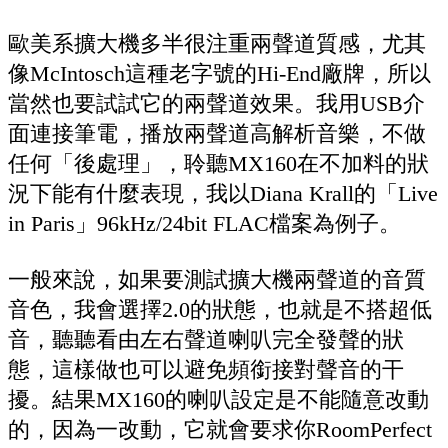
歐美系擴大機多半很注重兩聲道質感，尤其
像McIntosch這種老字號的Hi-End廠牌，所以
當然也要試試它的兩聲道效果。我用USB介
面連接筆電，播放兩聲道高解析音樂，不做
任何「後處理」，聆聽MX160在不加料的狀
況下能有什麼表現，我以Diana Krall的「Live
in Paris」96kHz/24bit FLAC檔案為例子。
一般來說，如果要測試擴大機兩聲道的音質
音色，我會選擇2.0的狀態，也就是不搭超低
音，聽聽看由左右聲道喇叭完全發聲的狀
態，這樣做也可以避免頻銜接對聲音的干
擾。結果MX160的喇叭設定是不能隨意改動
的，因為一改動，它就會要求你RoomPerfect