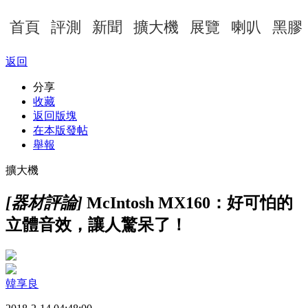
首頁
評測
新聞
擴大機
展覽
喇叭
黑膠
返回
分享
收藏
返回版塊
在本版發帖
舉報
擴大機
[器材評論]
McIntosh MX160：好可怕的
立體音效，讓人驚呆了！
韓享良