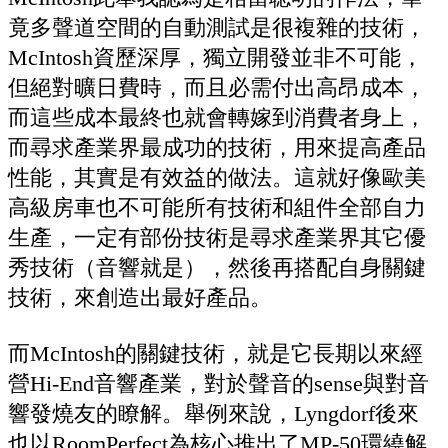
竟多聲道空間的自動測試是很複雜的技術，
McIntosh資歷深厚，獨立開發並非不可能，
但絕對曠日費時，而且必需付出高昂成本，
而這些成本最終也就會轉嫁到消費者身上，
而尋求產業界最成功的技術，用來提高產品
性能，其實是有效益的做法。這就好像歐美
高級房車也不可能所有技術和組件全部自力
生產，一定有部份技術是尋求產業界其它優
秀技術（音響就是），然後再搭配自身關鍵
技術，來創造出最好產品。
而McIntosh的關鍵技術，就是它長期以來經
營Hi-End音響產業，對於聲音的sense與對音
響發燒友的瞭解。舉例來說，Lyngdorf後來
也以RoomPerfect為核心推出了MP-50環繞解