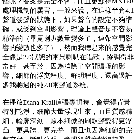
怪呢？答案是完全不會，而且更顯得MX160
處理機制的厲害，一般來說，在這樣半套4.1
聲道發聲的狀態下，如果聲音的設定不夠準
確，或受到空間影響，理論上聲音是不容易
精準的（畢竟喇叭數量變多了，連帶空間影
響的變數也多了），然而我聽起來的感覺完
全像是2.0狀態的兩只喇叭在唱歌，協調得非
常好。甚至於，因為消除了空間環境的影
響，細節的浮突程度、鮮明程度，還高過許
多我聽過的純2.0兩聲道系統。
在播放Diana Krall這張專輯時，會覺得背景
特別乾淨，細節大量浮現出來，而且質感精
細，輪廓深刻，原本細微的刷鼓聲變得更浮
凸、更具體、更完整。而且也因為細節的完