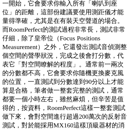
一開始，它會要求你輸入所有「喇叭到座
位」的距離，這部份建議要使用測距儀才能
量得準確，尤其是在有裝天空聲道的場合。
而RoomPerfect的測試過程非常長，測試非常
仔細，除了皇帝位（Focus Positions
Measurement）之外，它還發出測試音偵測整
個空間的聲學狀況，完成之後會打分數，代
表它「對空間瞭解的程度」。通常前一兩次
的分數都不高，它會要求你隨機更換麥克風
的位置，一直測試到分數達到90分以上才能
算是合格，筆者做一整套完整的測試，通常
都要一個小時左右，雖然麻煩，但辛苦是值
得的，按資料，RoomPerfect這樣一整套測試
做下來，會對空間進行超過200萬次的反射音
測試，對於能採用MX160這樣頂級器材的消