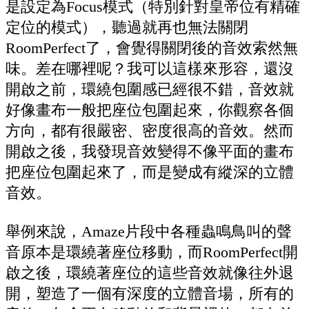
是設定為Focus模式（特別針對皇帝位有精確
定位的模式），聽過就再也無法關閉
RoomPerfect了，會覺得關閉後的音效索然無
味。差在哪裡呢？我可以這樣來形容，還沒
開啟之前，環繞包圍感已經很不錯，音效就
好像畫布一般把座位包圍起來，你觀察各個
方向，都有很嚴密、密度很高的音效。然而
開啟之後，我發現音效變得不像平面的畫布
把座位包圍起來了，而是變成有縱深的立體
音效。
舉例來說，Amaze片段中各種蟲鳴鳥叫的聲
音原本是環繞著座位移動，而RoomPerfect開
啟之後，環繞著座位的這些音效就像往外退
開，塑造了一個有深度的立體音場，所有的