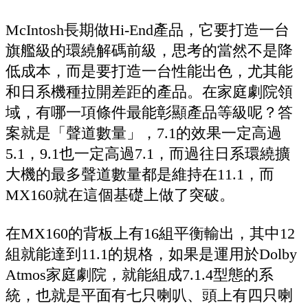
McIntosh長期做Hi-End產品，它要打造一台
旗艦級的環繞解碼前級，思考的當然不是降
低成本，而是要打造一台性能出色，尤其能
和日系機種拉開差距的產品。在家庭劇院領
域，有哪一項條件最能彰顯產品等級呢？答
案就是「聲道數量」，7.1的效果一定高過
5.1，9.1也一定高過7.1，而過往日系環繞擴
大機的最多聲道數量都是維持在11.1，而
MX160就在這個基礎上做了突破。
在MX160的背板上有16組平衡輸出，其中12
組就能達到11.1的規格，如果是運用於Dolby
Atmos家庭劇院，就能組成7.1.4型態的系
統，也就是平面有七只喇叭、頭上有四只喇