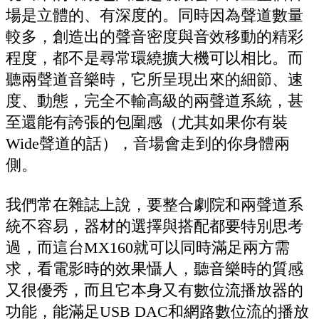
場是立體的、有深度的。同時因為聲道數量
較多，創造出的聲音密度與音效移動的精彩
程度，都不是尋常環繞擴大機可以相比。而
聽兩聲道音樂時，它所呈現出來的細節、速
度、動態，完全不輸高級的兩聲道系統，甚
至還能有誇張的包圍感（尤其如果你有裝
Wide聲道的話），音場會走到的你身體兩
側。
我們常在雜誌上說，要整合劇院和兩聲道系
統不容易，器材的選擇與搭配都要特別思考
過，而這台MX160就可以同時滿足兩方需
求，看電影時的效果懾人，聽音樂時的質感
又很優秀，而且它本身又有數位流播放器的
功能，能滿足USB DAC和網路數位流的播放