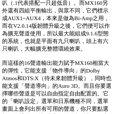
叭（.1代表搭配一只超低音）。而MX160另
外還有四組平衡輸出，與眾不同，它們標示
成AUX1~AUX4，本來是做為Bi-Amp之用，
而在V2.0.14版韌體升級之後，它們便可以作
為擴充聲道使用，所以最大能組成9.1.6型態
的系統，也就是平面有九只喇叭，頭上有六
只喇叭，大幅擴充整體環繞效果。
而這樣的16聲道輸出能力賦予MX160相當大
的彈性，它能支援「物件導向」的Dolby
Atmos和DTS:X（待未來韌體升級），同時也
能支援「聲道導向」的Auro 3D。而且你要選
擇哪些聲道是可以自由指定自由配置的。它
的「喇叭設定」選單和日系機種不同，選單
畫面上會列出所有可用的聲道，你只要點選