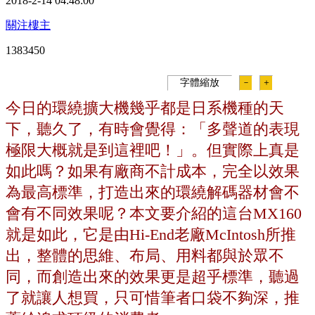
2018-2-14 04:48:00
關注樓主
138345
0
字體縮放
－
＋
今日的環繞擴大機幾乎都是日系機種的天
下，聽久了，有時會覺得：「多聲道的表現
極限大概就是到這裡吧！」。但實際上真是
如此嗎？如果有廠商不計成本，完全以效果
為最高標準，打造出來的環繞解碼器材會不
會有不同效果呢？本文要介紹的這台MX160
就是如此，它是由Hi-End老廠McIntosh所推
出，整體的思維、布局、用料都與於眾不
同，而創造出來的效果更是超乎標準，聽過
了就讓人想買，只可惜筆者口袋不夠深，推