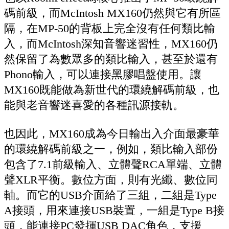
碼前級，而McIntosh MX160仍然與它有所區
隔，在MP-50的背板上完全沒有任何類比輸
入，而McIntosh深知音響迷習性，MX160仍
然保留了為數眾多的類比輸入，甚至於還有
Phono輸入，可以連接黑膠唱盤使用。讓
MX160既能做為新世代的環繞解碼前級，也
能與老音響迷喜愛的各種訊源接軌。
也因此，MX160成為今日輸出入介面最豪華
的環繞解碼前級之一，例如，類比輸入部份
包含了7.1前級輸入、立體聲RCA單端、立體
聲XLR平衡。數位方面，則有光纖、數位同
軸。而它的USB介面給了三組，二組是Type
A接頭，用來連接USB裝置，一組是Type B接
頭，能連接PC發揮USB DAC角色，支援