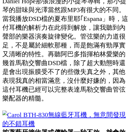
Daniel Hope那張浪漫的小提琴專輯，那小提
琴的甜味與光澤當然跟MP3有很大的不同。
當我播放DSD檔的夏布里耶｢Espana」時，這
付耳機的解析力在此得到解放，讓我聽到內
聲部的樂器演奏旋律變化。管弦樂的力道很
足，不是屬於細軟那種，而是飽滿有勁厚實
又清晰的特性。再聽阿巴多指揮柏林愛樂的
幾首馬勒交響曲DSD檔，除了超大動態時還
是會出現振膜受不了的些微失真之外，其他
表現我真的相當滿意，沒什麼好嫌的，因為
這付耳機已經可以完整表達馬勒交響曲管弦
樂配器的精髓。