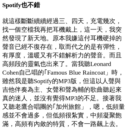
Spotify也不錯
就這樣斷斷續續經過三、四天，充電幾次，
找一個空檔我再把耳機戴上，這一天，我突
然發現了新天地。原本我嫌這付耳機硬掉的
聲音已經不復存在，取而代之的是有彈性，
有厚度，溫暖又有不錯解析力的聲音。而且
高頻段的靈氣也出來了。當我聽Leonard
Cohen自己唱的｢Famous Blue Raincoat」時，
雖然我是聽Soptify的MP3版，但這以人聲與
吉他伴奏為主、女聲和聲為輔的歌曲聽起來
真的迷人，並沒有覺得MP3的不足。接著我
又聽老鷹合唱團的｢加州旅館」，嗯，低頻量
感並不會過多，但低頻很紮實，中頻凝聚飽
滿，高頻有內斂的特質，不會一路飆上去。