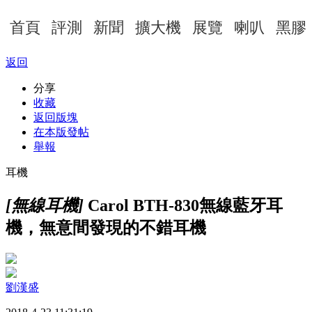
首頁
評測
新聞
擴大機
展覽
喇叭
黑膠
返回
分享
收藏
返回版塊
在本版發帖
舉報
耳機
[無線耳機]
Carol BTH-830無線藍牙耳
機，無意間發現的不錯耳機
劉漢盛