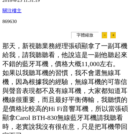
2018-4-23 11:31:19
關注樓主
86963
0
字體縮放
－
＋
那天，新視聽業務經理張碩顯拿了一副耳機
給我，請我聽聽看，他說這是一副他聽起來
不錯的藍牙耳機，價格大概11,000左右。
如果以我聽耳機的習慣，我不會選無線耳
機，因為根據我的經驗，無線耳機的可靠信
與聲音表現都不及有線耳機，大家都知道耳
機線很重要，而且最好平衡傳輸，我聽慣的
是價格比較高的Hi Fi音響耳機，所以當張碩
顯拿Carol BTH-830無線藍牙耳機請我聽看
時，老實說我沒有很在意，只是把耳機帶回