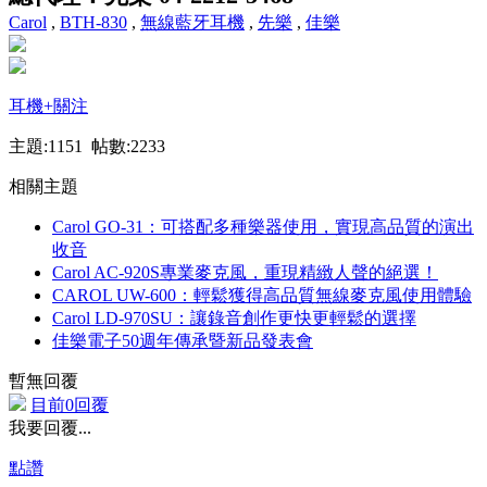
Carol
,
BTH-830
,
無線藍牙耳機
,
先樂
,
佳樂
耳機
+關注
主題:1151 帖數:2233
相關主題
Carol GO-31：可搭配多種樂器使用，實現高品質的演出
收音
Carol AC-920S專業麥克風，重現精緻人聲的絕選！
CAROL UW-600：輕鬆獲得高品質無線麥克風使用體驗
Carol LD-970SU：讓錄音創作更快更輕鬆的選擇
佳樂電子50週年傳承暨新品發表會
暫無回覆
目前0回覆
我要回覆...
點讚