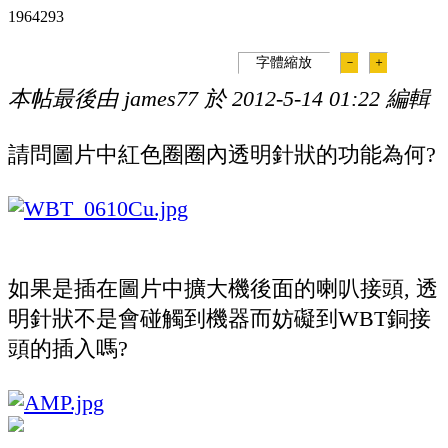
196429
3
字體縮放
－
＋
本帖最後由 james77 於 2012-5-14 01:22 編輯
請問圖片中紅色圈圈內透明針狀的功能為何?
如果是插在圖片中擴大機後面的喇叭接頭, 透
明針狀不是會碰觸到機器而妨礙到WBT銅接
頭的插入嗎?