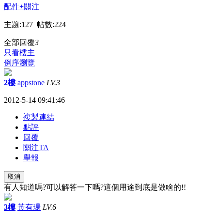
配件
+關注
主題:127 帖數:224
全部回覆
3
只看樓主
倒序瀏覽
2樓
appstone
LV.3
2012-5-14 09:41:46
複製連結
點評
回覆
關注TA
舉報
取消
有人知道嗎?可以解答一下嗎?這個用途到底是做啥的!!
3樓
黃有瑒
LV.6