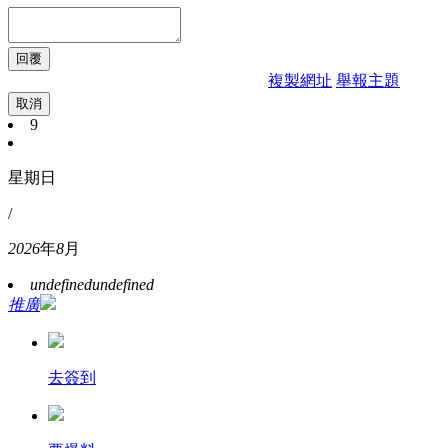
複製網址
舉報主題
取消
9
星期日
/
2026
年
8
月
undefined
undefined
推廣
去簽到