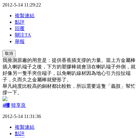
2012-5-14 11:29:22
複製連結
點評
回覆
關注TA
舉報
取消
我推測原廠的用意是：提供香蕉插支撐的力量。當上方金屬棒
插入喇叭端子之後，下方的塑膠棒就會頂在喇叭端子外側，就
好像另一隻手夾住端子，以免喇叭線材因為地心引力拉扯端
子，久而久之金屬棒就變形了。
舉凡純度比較高的銅材都比較軟，所以需要這隻「義肢」幫忙
撐一下。
4樓
韓享良
2012-5-14 11:31:36
複製連結
點評