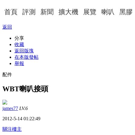
首頁
評測
新聞
擴大機
展覽
喇叭
黑膠
返回
分享
收藏
返回版塊
在本版發帖
舉報
配件
WBT喇叭接頭
james77
LV.6
2012-5-14 01:22:49
關注樓主