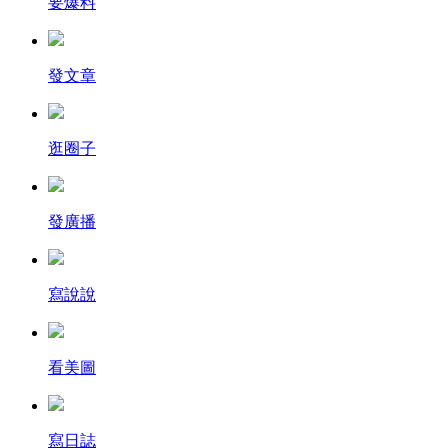
要爆料
發文章
逛圈子
發廣播
寫說說
看美圖
寫日誌