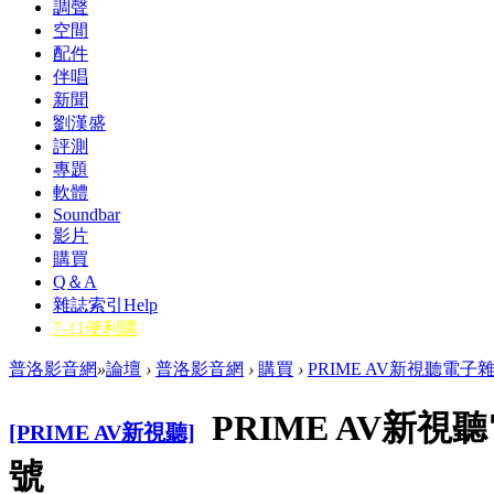
調聲
空間
配件
伴唱
新聞
劉漢盛
評測
專題
軟體
Soundbar
影片
購買
Q＆A
雜誌索引
Help
7-11便利購
普洛影音網
»
論壇
›
普洛影音網
›
購買
›
PRIME AV新視聽電子雜
PRIME AV新視聽
[PRIME AV新視聽]
號