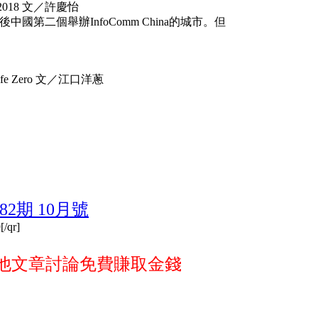
2018 文／許慶怡
後中國第二個舉辦InfoComm China的城市。但
 Zero 文／江口洋蔥
82期 10月號
/qr]
他文章討論免費賺取金錢