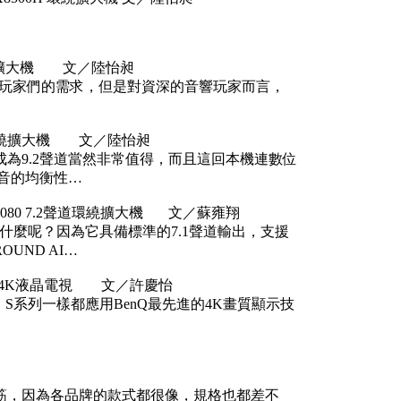
環繞擴大機 文／陸怡昶
V玩家們的需求，但是對資深的音響玩家而言，
2 環繞擴大機 文／陸怡昶
級成為9.2聲道當然非常值得，而且這回本機連數位
聲音的均衡性…
1080 7.2聲道環繞擴大機 文／蘇雍翔
機！為什麼呢？因為它具備標準的7.1聲道輸出，支援
OUND AI…
00 4K液晶電視 文／許慶怡
系列、S系列一樣都應用BenQ最先進的4K畫質顯示技
筋，因為各品牌的款式都很像，規格也都差不