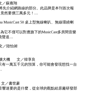
 文／蘇雍翔
本期將先介紹網路線的部分。此品牌是本刊首次報
線竟然要價三萬多元！…
usicCast 50 桌上型無線喇叭、無線環繞喇
，因為它不僅可以對應旗下的MusicCast多房間音樂
環繞聲道…
 文／陸怡昶
綜合擴大機 文／韓享良
只有一萬五千元的預算，你可能會發現想找一台
…
n 文／書世豪
很清楚音響迷要的是什麼，從全球的觀點給原廠研發部