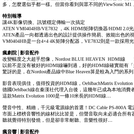
多，怎麼選似乎都一樣。但當你看到與眾不同的ViewSonic 
特別報導
讓4K影像切換、訊號穩定傳輸一次搞定
ATEN VM0404HB/VE7832 ，4K HDMI矩陣切換器/HDMI 
ATEN產品一向都透過出色的設計提供操作簡易、效能出色的
VM0404HB是一台4×4 4K矩陣分配器，VE7832則是一款採用光
瘋劇院│影音配件
改變幅度之大超乎想像，Nordost BLUE HEAVEN HDMI
以前不是沒有被好的HDMI線嚇到過，好的HDMI線確實能有
驚訝的是，在Nordost產品線中Blue Heaven算是較為入門的系
影音表現俱佳，值得投資的HDMI線，OehlbachMatrix Evoluti
德國Oehlbach線在秦漢社代理入台後，這幾年已成為本地消
這款Matrix Evolution 1000是一條10米長的HDMI線…
聲音中性、精緻，千元級電源線的首選！DC Cable PS-800
市面上標榜音響性的線材比比皆是，但聲音取向未必適合所有器材
聽就覺得特別發燒，但是卻非常耐聽、音樂性很好…
瘋音響│影音配件