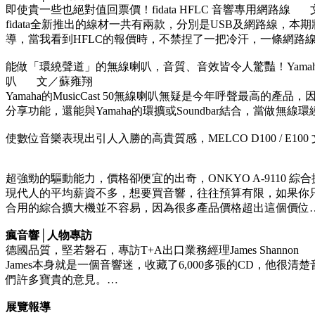
即使貴一些也絕對值回票價！fidata HFLC 音響專用網路線
fidata全新推出的線材一共有兩款，分別是USB及網路線，
導，當我看到HFLC的報價時，不禁捏了一把冷汗，一條網路
能做「環繞聲道」的無線喇叭，音質、音效皆令人驚豔！Yamaha M
叭 文／蘇雍翔
Yamaha的MusicCast 50無線喇叭無疑是今年呼聲最高的產品
分享功能，還能與Yamaha的環擴或Soundbar結合，當做無線
使數位音樂表現出引人入勝的高貴質感，MELCO D100 / E100
超強勁的驅動能力，價格卻便宜的出奇，ONKYO A-9110 
現代人的平均薪資不多，想要買音響，往往預算有限，如果你
合用的綜合擴大機並不容易，因為很多產品價格超出這個價位
瘋音響│人物專訪
德國品質，堅若磐石，專訪T+A出口業務經理James Shanno
James本身就是一個音響迷，收藏了6,000多張的CD，他
們許多寶貴的意見。…
展覽報導