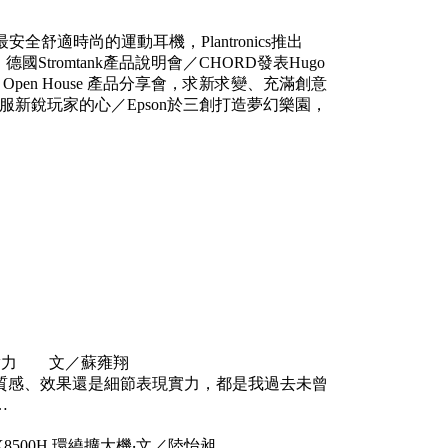
舒適時尚的運動耳機，Plantronics推出
，德國Stromtank產品說明會／CHORD發表Hugo
co Open House 產品分享會，求新求變、充滿創意
即將征服新銳玩家的心／Epson於三創打造夢幻樂園，
院的真實力 文／蘇雍翔
質感、效果還是細節表現實力，都是我過去未曾
…
X8500H 環繞擴大機‧文／陸怡昶