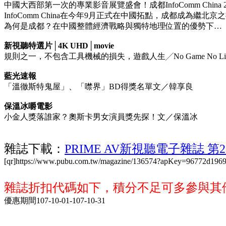
中國大西部第一次的專業影音展覽盛會！成都InfoComm China 
InfoComm China在今年9月正式在中國拓點，成都成為繼北京之
為何是成都？在中國整體經濟戰略與獨特地理位置的優勢下…
新視聽特選片│4K UHD│movie
規則之一，不包含工具機械的損失，遊戲人生╱No Game No Life
藍光速報
「溫徹斯特鬼屋」、「噤界」BD得獎名單文／韓享良
保溫冰嚼電影
小金人獎落誰家？奧斯卡男女演員獎先探！文／保溫冰
雜誌下載：
PRIME AV新視聽電子雜誌 第2
[qr]https://www.pubu.com.tw/magazine/136574?apKey=96772d1969[
雜誌折扣代碼如下，積分不足可多參與其
優惠期間107-10-01-107-10-31