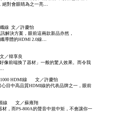
M1，絕對會眼睛為之一亮…
2.0光纖線 文／許慶怡
視訊解決方案，眼前這兩款新品亦然，
纖導體的HDMI 2.0線…
線 文／韓享良
「好像前端換了器材」一般的驚人效果。而令我
列…
on 1000 HDMI線 文／許慶怡
費者心目中高品質HDMI線的代表品牌之一，眼前
A 電源線 文／蘇雍翔
，而PS-800A的聲音中規中矩，不會讓你一