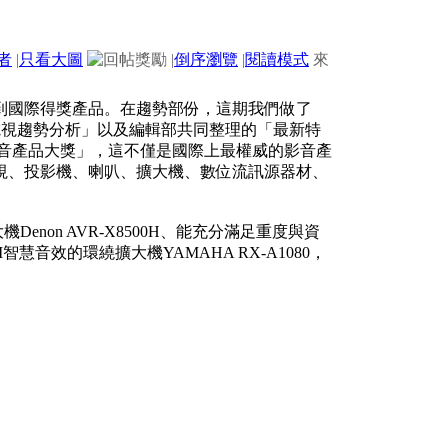
者
|
只看大圖
|
倒序瀏覽
|
閱讀模式
來
到國際得獎產品。在趨勢部份，這期我們做了
面電視趨勢分析」以及編輯部共同整理的「最新特
A影音產品大獎」，這不僅是國際上最權威的影音產
視、投影機、喇叭、擴大機、數位流訊源器材、
non AVR-X8500H、能充分滿足重度與資
智慧音效的環繞擴大機YAMAHA RX-A1080，