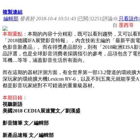
複製連結
編輯部
發表於 2018-10-4 10:51:43
|
已閱:32251
|
評論:0
|
只看該作
自
墨西哥
本期重點：
本期的內容十分精彩，既可以看到趨勢，又可以看
「2018德國IFA展覽影音特報」，內含技術主編的「最新平
色影音新產品」。而在得獎產品部分，則有「2018歐洲EIS
品評選，也是全球影音消費者採購指引的參考，品項包含了電
耳機…等等，涵蓋影音生活所有面向。
而在這期的器材評測方面，有全世界第一部13.2聲道的環繞擴大機De
深玩家的環繞擴大機Lexicon RV-6，以及不到五萬元就能享受AI
都是影音玩家絕對不可錯過的重量級器材。
本期目錄：
視聽新語
美國2018 CEDIA展速覽文／劉漢盛
影音隨筆 文／編輯部
新產品速報 文／編輯部