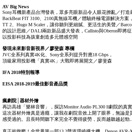
AV Big News
Sony耳機新產品台灣發表，眾多亮眼新品令人眼花撩亂／打造最安全
BackBeat FIT 3100、2100真無線耳機／體驗終極電源解決方案
TT 2、Hugo M Scaler，讓你聽到更細膩、更活生的美聲／Bar
的設計思維／DALI兩款新品盛大發表，Callisto與Oberon
以投影科技為孩童創造多元體感空間
發現未來影音新視界／廖斐森 專欄
JVC全系列真實4K化、Sony全系列提升對應18 Gbps，
頂級家用投影機「真實4K」大戰即將展開文／廖斐森
IFA 2018特別報導
EISA 2018-2019最佳影音產品獎
瘋劇院│器材外燴
再訪高雄「樂林音響」，探訪Monitor Audio PL300 ll劇
這次器材外燴真是過癮，讓我在劇院音效上開了眼界，無論是
感受過的。且長時間聽下來完全不覺得疲勞，反而越聽越起勁
真正的旗艦！全世界第一部13.2聲道環繞擴大機，Denon AVR-