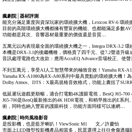
瘋劇院│器材評測
能充分滿足重度與資深玩家的環繞擴大機，Lexicon RV-6 
目前的高階環繞擴大機都擁有豐富的機能、也都能滿足多數A
功能都是其次、音響器材最重要的價值還是音質…
五萬元以內表現最全面的環繞擴大機之一，Integra DRX-3.
本機是DRX-3.1的後繼機種，價格貴了四千元、從7.2聲道升
音訊處理電路也大改款：應用AccuEQ Advance音場校正、使
不到五萬元，享受AI人工智慧帶來的極致音效！Yamaha RX-A
Yamaha RX-A1080為RX-A80系列中最具賣點的環繞擴大
Dolby Atmos、DTS：X最高規格音效格式，功能上囊括了SURR
低延遲玩遊戲更順暢，適合打電動4K護眼電視，BenQ J65-7
J65-700是BenQ最新推出的4K HDR電視，和稍早推出的E
術，同時也納入豐富的護眼科技，功能方面同樣可以連網…
瘋劇院│時尚風格影音
是投影機，也是藍牙喇叭！ViewSonic M1 文／許慶怡
市面上LED微型投影機產品相當多，民眾選擇上往往會傷透腦