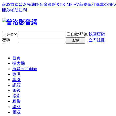
設為首頁
普洛粉絲團
音響論壇＆PRIME AV新視聽訂購單
公司
開啟輔助訪問
找回密碼
自動登錄
密碼
立即註冊
登錄
首頁
擴大機
展覽
exhibition
喇叭
黑膠
訊源
電視
投影
耳機
線材
電源