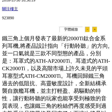
2018-11-30 16:56:19
關注樓主
92389
0
字體縮放
－
＋
鐵三角上個月發表了最新的2000Ti鈦合金系
列耳機,將產品設計指向「行動聆聽」的方向,
並一口氣就是三款不同型態的產品，分別
是：耳罩式的ATH-AP2000Ti、耳道式的ATH-
CK2000Ti，以及高階市場上許久未見的平頭
耳塞型式ATH-CM2000Ti。耳機回歸鐵三角
過去的低阻抗、高靈敏度設計，全新結構承
襲自旗艦耳機，並主打輕盈、易驅動的特
性，讓行動聆聽的玩家也能享受到極致的音
質表現，也讓鐵三角的粉絲們再度感受到過