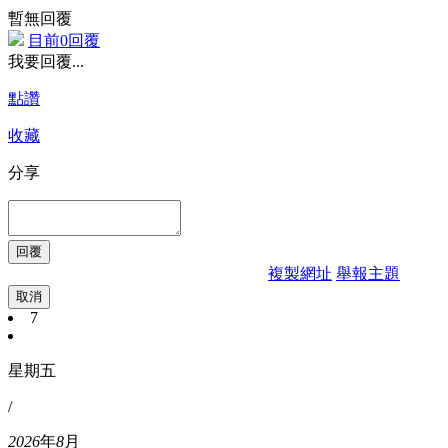
暫無回覆
目前0回覆
我要回覆...
點讚
收藏
分享
複製網址
舉報主題
取消
7
星期五
/
2026
年
8
月