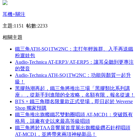
耳機
+關注
主題:1151 帖數:2233
相關主題
鐵三角ATH-SQ1TW2NC：主打年輕族群、入手再送鐵
粉遛娃包
Audio-Technica AT-ERP3/ AT-ERP5：讓耳朵聽到更專注
的聲音
Audio-Technica ATH-SQ1TW2NC：功能與顏質一起升
級！
黑膠熱潮再起，鐵三角將推出三場「黑膠類比系列講
座」，從新手到進階的全攻略，名額有限，報名從速！
BTS × 鐵三角聯名限量款正式登場，即日起於 Weverse
Shop 獨家預購
鐵三角推出旗艦鐵芯雙動圈唱頭 AT-MCD1：突破既有
格局，該廠有史以來最高等級唱頭
鐵三角將於TAA音響展首度展出旗艦級鑽石針桿唱頭
AT-MCD1，並將帶來兩項神秘新品！