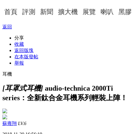
首頁
評測
新聞
擴大機
展覽
喇叭
黑膠
返回
分享
收藏
返回版塊
在本版發帖
舉報
耳機
[耳罩式耳機]
audio-technica 2000Ti
series：全新鈦合金耳機系列輕裝上陣！
蘇雍翔
LV.6