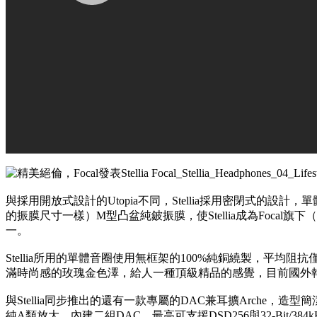
與採用開放式設計的Utopia不同，Stellia採用密閉式的設計，單體採
的振膜尺寸一樣）M型凸盆純鈹振膜，使Stellia成為Foca
一。
Stellia所用的單體音圈使用無框架的100%純銅繞製，平均阻抗僅
滿時尚感的玫瑰金色澤，給人一種頂級精品的感覺，目前國外報價
與Stellia同步推出的還有一款專屬的DAC兼耳擴Arche，造
純A類放大，內建二組DAC，最高可支援DSD256與32-Bit/384k