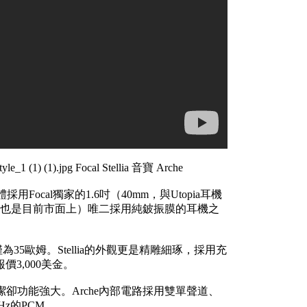
用Focal獨家的1.6吋（40mm，與Utopia耳機
l旗下（也是目前市面上）唯二採用純鈹振膜的耳機之
為35歐姆。Stellia的外觀更是精雕細琢，採用充
3,000美金。
型簡潔卻功能強大。Arche內部電路採用雙單聲道、
Hz的PCM。