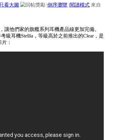
只看大圖
|
倒序瀏覽
|
閱讀模式
來自
多項技術，讓他們家的旗艦系列耳機產品線更加完備。
耳機Stellia，等級高於之前推出的Clear，是
影片：