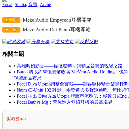
Focal
,
Stellia
,
音寶
,
Arche
Meze Audio Empyrean耳機開箱
上一篇:
Meze Audio Rai Penta耳機開箱
下一篇:
收藏
分享
支持
反對
相關主題
•
高雄興如影音——從批發轉型到精品音響的蛻變之路
•
Barco 將以約50億臺幣收購 VerVent Audio Holdin
視聽產品布局
•
Focal Diva Utopia調整全實戰——讓客廳秒變音樂烏托邦
•
Naim CI-Uniti 102 評測：兩聲道與多聲道通吃，無
•
Focal 推出 Diva Alta Utopia 旗艦串流喇叭：極致 H
•
Focal Bathys Mg：帶你進入無線耳機的最高境界
貼心提示：