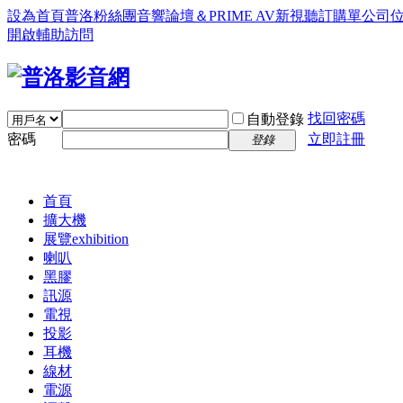
設為首頁
普洛粉絲團
音響論壇＆PRIME AV新視聽訂購單
公司
開啟輔助訪問
找回密碼
自動登錄
密碼
立即註冊
登錄
首頁
擴大機
展覽
exhibition
喇叭
黑膠
訊源
電視
投影
耳機
線材
電源