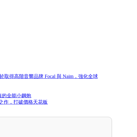
g，也等於取得高階音響品牌 Focal 與 Naim，強化全球
比超值的全能小鋼炮
i-End 之作，打破價格天花板