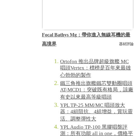
Focal Bathys Mg：帶你進入無線耳機的最
高境界
器材評論
Ortofon 推出品牌超級旗艦 MC
唱頭Vertex：標榜是百年來最雄
心勃勃的製作
鐵三角推出旗艦鐵芯雙動圈唱頭
AT-MCD1：突破既有格局，該廠
有史以來最高等級唱頭
YPL TP-25 MM/MC 唱頭放大
器：4組阻抗、4組增益，賞玩靈
活、調整彈性大
YPL Audio TP-100 黑膠唱盤評
測：所有功能 all in one，價格平