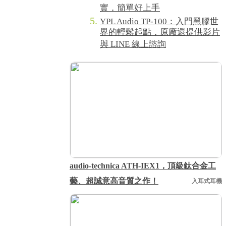
實，簡單好上手
YPL Audio TP-100：入門黑膠世
界的輕鬆起點，原廠還提供影片
與 LINE 線上諮詢
audio-technica ATH-IEX1，頂級鈦合金工
藝、超誠意高音質之作！
入耳式耳機