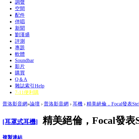
調聲
空間
配件
伴唱
新聞
劉漢盛
評測
專題
軟體
Soundbar
影片
購買
Q＆A
雜誌索引
Help
7-11便利購
普洛影音網
»
論壇
›
普洛影音網
›
耳機
›
精美絕倫，Focal發表Stell
精美絕倫，Focal發表Ste
[耳罩式耳機]
複製連結