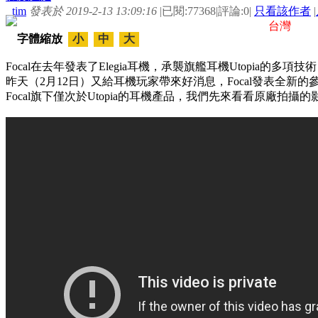
tim
發表於 2019-2-13 13:09:16
|
已閱:77368
|
評論:0
|
只看該作者
|
台灣
字體縮放
小
中
大
Focal在去年發表了Elegia耳機，承襲旗艦耳機Utopia的
昨天（2月12日）又給耳機玩家帶來好消息，Focal發表全新的參考級
Focal旗下僅次於Utopia的耳機產品，我們先來看看原廠拍攝的