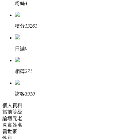
粉絲
4
積分
13261
日誌
0
相簿
271
訪客
3910
個人資料
當前等級
論壇元老
真實姓名
書世豪
性別