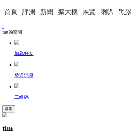
首頁
評測
新聞
擴大機
展覽
喇叭
黑膠
tim的空間
加為好友
發送消息
二維碼
取消
tim