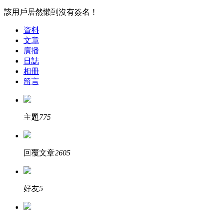
該用戶居然懶到沒有簽名！
資料
文章
廣播
日誌
相冊
留言
主題
775
回覆文章
2605
好友
5