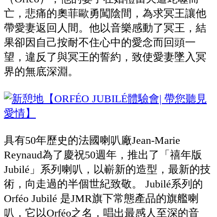
亡，悲痛的奧菲歐勇闖陰間，為求冥王讓他
帶愛妻返回人間。他以音樂感動了冥王，結
果卻因自己按耐不住心中的愛念而回頭一
望，違反了與冥王的誓約，致使愛妻墜入冥
界的無底深淵。
具有50年歷史的法國喇叭廠Jean-Marie
Reynaud為了慶祝50週年，推出了「禧年版
Jubilé」系列喇叭，以嶄新的造型，最新的技
術，向走過的半個世紀致敬。 Jubilé系列的
Orféo Jubilé 是JMR旗下常態產品的旗艦喇
叭，它以Orféo之名，唱出最感人至深的音