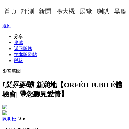
首頁
評測
新聞
擴大機
展覽
喇叭
黑膠
返回
分享
收藏
返回版塊
在本版發帖
舉報
影音新聞
[業界要聞]
新憩地【ORFÉO JUBILÉ體
驗會| 帶您聽見愛情】
陳明松
LV.6