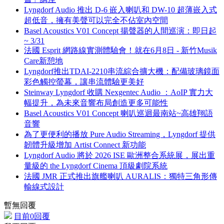
Lyngdorf Audio 推出 D-6 嵌入喇叭和 DW-10 超薄嵌入式
超低音，擁有美聲可以完全不佔室內空間
Basel Acoustics V01 Concept 揚聲器的人間巡演：即日起
~ 3/31
法國 Esprit 網路線實測體驗會！就在6月8日 - 新竹Musik
Care新憩地
Lyngdorf推出TDAI-2210串流綜合擴大機：配備玻璃鏡面
彩色觸控螢幕，讓串流體驗更美好
Steinway Lyngdorf 收購 Nexgentec Audio ：AoIP 實力大
幅提升，為未來音響布局創造更多可能性
Basel Acoustics V01 Concept 喇叭巡迴最南站~高雄翔語
音響
為了更便利的播放 Pure Audio Streaming，Lyngdorf 提供
韌體升級增加 Artist Connect 新功能
Lyngdorf Audio 將於 2026 ISE 歐洲整合系統展，展出重
量級的 the Lyngdorf Cinema 頂級劇院系統
法國 JMR 正式推出旗艦喇叭 AURALIS：獨特三角形傳
輸線式設計
暫無回覆
目前0回覆