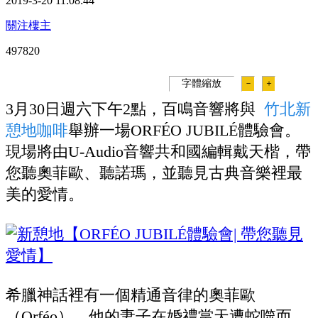
2019-3-20 11:08:44
關注樓主
49782
0
字體縮放
－
＋
3月30日週六下午2點，百鳴音響將與
竹北新
憩地咖啡
舉辦一場ORFÉO JUBILÉ體驗會。
現場將由U-Audio音響共和國編輯戴天楷，帶
您聽奧菲歐、聽諾瑪，並聽見古典音樂裡最
美的愛情。
希臘神話裡有一個精通音律的奧菲歐
（Orféo），他的妻子在婚禮當天遭蛇噬而