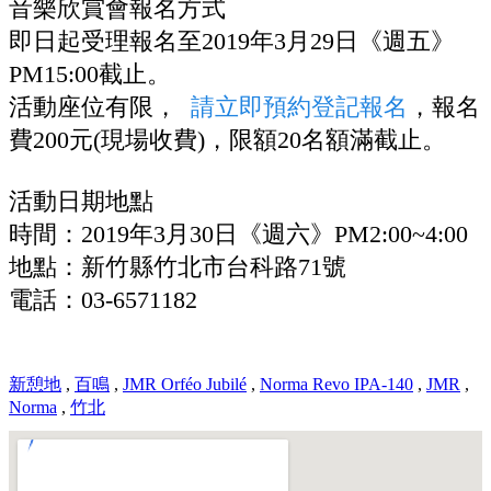
音樂欣賞會報名方式
即日起受理報名至2019年3月29日《週五》
PM15:00截止。
活動座位有限，
請立即預約登記報名
，報名
費200元(現場收費)，限額20名額滿截止。
活動日期地點
時間：2019年3月30日《週六》PM2:00~4:00
地點：新竹縣竹北市台科路71號
電話：03-6571182
新憩地
,
百鳴
,
JMR Orféo Jubilé
,
Norma Revo IPA-140
,
JMR
,
Norma
,
竹北