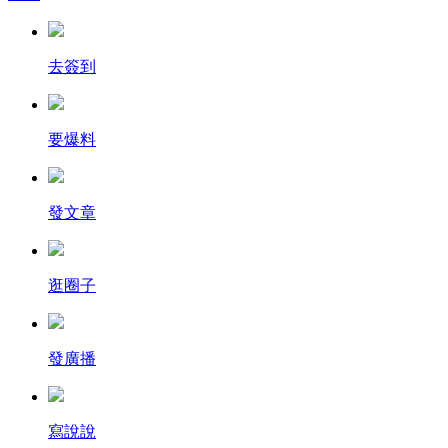
去簽到
要爆料
發文章
逛圈子
發廣播
寫說說