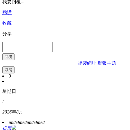
我要回覆...
點讚
收藏
分享
複製網址
舉報主題
取消
9
星期日
/
2026
年
8
月
undefined
undefined
推廣