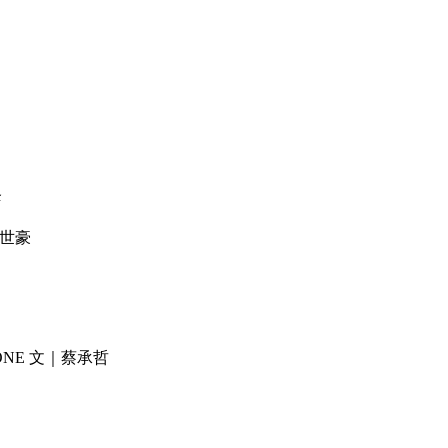
鋒
｜書世豪
HONE 文｜蔡承哲