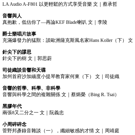
LA Audio A-F801 以更輕鬆的方式享受音樂 文｜蔡承哲
音響與人
真抱歉，低估你了—再論KEF Blade喇叭 文｜李陵
爵士樂唱片故事
充滿爆發力的猛獸：談歐洲薩克斯風名家Hans Koller（下） 
針尖下的謬思
針尖下的樹 文｜郭思蔚
司徒織談音響和天碟
加州首府沙加緬度小提琴教育家何東（下） 文｜司徒織
音響的哲學、科學、非科學
音響與科學之間的複雜關係 文｜蔡炳榮（Bing R. Tsai）
黑膠年代
兩張8又二分之一 文｜阮義忠
小周碎碎念
菅野邦彥錄音雜談（一），纖細敏感的才情 文｜周靖庭