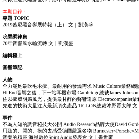
本期目錄：
專題 TOPIC
2019慕尼黑音響展特報（上） 文｜劉漢盛
吮墨調律集
70年音響風水輪流轉 文｜劉漢盛
編輯檯上
音響筆記
人物
全力滿足最吹毛求疵、最耐用的發燒需求 Music Culture業務總監Je
Hi End音響之後，下一站耳機市場 Cambridge總裁James Johns
佐以挪威明媚風光，提供最甘醇的聲響還原 Electrocompaniet業務與
先進的技術大量注入最新頂尖產品 TiGLON總裁沖野賢太郎 
事件
不為人知的調音秘技大公開 Audio Research品牌大使David Gor
用聽的、開的、摸的去感受德國嚴選名物 Burmester×Porsche×Mo
音樂的精靈 海恩數位Spirit Audio發表會 文｜書世豪