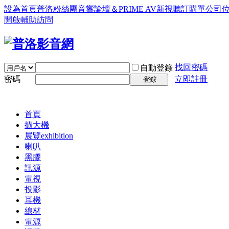
設為首頁
普洛粉絲團
音響論壇＆PRIME AV新視聽訂購單
公司
開啟輔助訪問
找回密碼
自動登錄
密碼
立即註冊
登錄
首頁
擴大機
展覽
exhibition
喇叭
黑膠
訊源
電視
投影
耳機
線材
電源