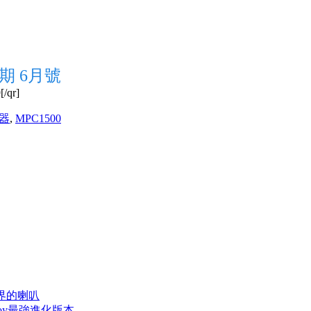
期 6月號
/qr]
器
,
MPC1500
真境界的喇叭
的Tannoy最強進化版本