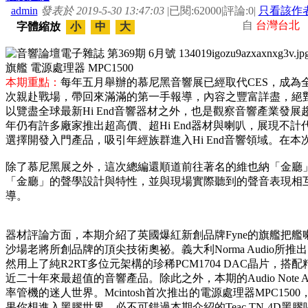
admin
發表於 2019-5-30 13:47:03
|
已閱:62000
|
評論:0
|
只看該作
自
台灣台北
字體縮放
小
中
大
本期重點：
每年五月舉辦的慕尼黑音響展已經取代CES，成為全
次親赴戰場，帶回來滿滿的第一手報導，內容之豐富詳盡，絕
以覽盡全球最新Hi End音響器材之外，也是觀察音響產業發
年仍有許多廠家推出超高價、超Hi End器材與喇叭，展現不
選擇開發入門產品，吸引年經族群進入Hi End音響領域。在
除了慕尼黑展之外，這次總編還順道前往著名的維也納「金廳
「金廳」的聲學設計與特性，並與現場實際聽到的聲音表現相
導。
器材評論方面，本期介紹了英國爆紅新創品牌Fyne的旗艦把艦喇叭
沙場老將所創品牌的頂尖技術奧祕。義大利Norma Audio所推
然用上了純R2RT多位元架構的珍稀PCM1704 DAC晶片
近二十年來最超值的音響產品。除此之外，本期的Audio Note 
率管機的迷人世界。Mcintosh首次推出的電源處理器MPC1
果你想進入黑膠世界，必不可錯過本期介紹的Teac TN-4D黑