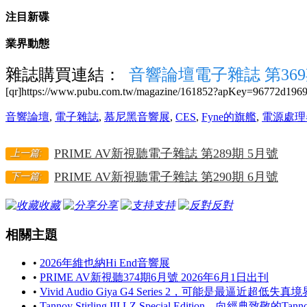
注目新碟
業界動態
雜誌購買連結：
音響論壇電子雜誌 第369
[qr]https://www.pubu.com.tw/magazine/161852?apKey=96772d1969[
音響論壇
,
電子雜誌
,
慕尼黑音響展
,
CES
,
Fyne的旗艦
,
電源處理
PRIME AV新視聽電子雜誌 第289期 5月號
上一篇:
PRIME AV新視聽電子雜誌 第290期 6月號
下一篇:
收藏
分享
支持
反對
相關主題
•
2026年維也納Hi End音響展
•
PRIME AV新視聽374期6月號 2026年6月1日出刊
•
Vivid Audio Giya G4 Series 2，可能是最逼近超低失
•
Tannoy Stirling III LZ Special Edition，向經典致敬