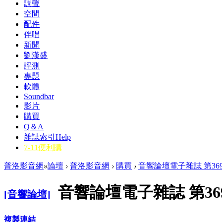
調聲
空間
配件
伴唱
新聞
劉漢盛
評測
專題
軟體
Soundbar
影片
購買
Q＆A
雜誌索引
Help
7-11便利購
普洛影音網
»
論壇
›
普洛影音網
›
購買
›
音響論壇電子雜誌 第369
音響論壇電子雜誌 第36
[音響論壇]
複製連結