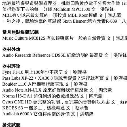
地表最強多聲道聲學處理器，挑戰四路數位電子分音大作戰 Trinnov Au
值得您花下去的每一分錢 McIntosh MPC1500 文｜洪瑞鋒
MBL有史以來最划算的一項投資 MBL Roon模組 文｜陶忠豪
一秒之後，體驗進擊的寬鬆感 Sixth Element第六元素R-639
當月焦點集體試聽
Music Culture MC812S 有如銀鹽底片一般的自然音質 文｜陶忠
器材外燴
Audio Research Reference CD9SE 細緻透明的最高級 文｜洪瑞鋒
器材評論
Fyne F1-10 用上100年也不落伍 文｜劉漢盛
Pass Labs XP-22 + XA30.8 誰說音響貴？這裡就有寶 文｜劉漢
Boulder 1110 入門機種旗艦表現 文｜劉漢盛
Audio Note AN-J/LX 原來好聲離我們這麼近 文｜陶忠豪
Norma HS-DA1 超值到爆的收藏級逸品 文｜陶忠豪
Cyrus ONE HD 更完整的功能，更完美的音響解決方案 文｜蘇
KECES S3 一機多工，樣樣精通 文｜蔡承哲
Audiolab 6000A 它值得兩倍的身價 文｜洪瑞鋒
搶先試聽