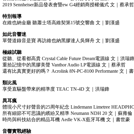
2019 Sennheiser新品發表會暨ew G4經銷商授權儀式 文｜蔡承哲
特別報導
在維也納金廳 聽蕭士塔高維契第15號交響曲 文｜劉漢盛
如此音響迷
單聲道錄音是寶 再訪維也納黑膠達人吳輝舟 文｜劉漢盛
極線試聽
從聽、從看都高貴 Crystal Cable Future Dream電源線 文｜洪瑞
重拾記憶中的黑膠美聲 Vanthor Audio LP電源線 文｜蔡承哲
還有比真實更好的嗎？ Acrolink 8N-PC-8100 Performante 文
類比風
享受直驅盤帶來的精準度 TEAC TN-4D 文｜洪瑞鋒
異耳瘋
體現小尺寸好聲音的25周年紀念 Lindemann Limetree HEADP
所有細節不可思議的繽紛又精準 Neumann NDH 20 文｜蘇雍倫
時尚與科技結合的精品耳機 Aedle VK-X藍牙耳機 文｜書世豪
音響實戰經驗