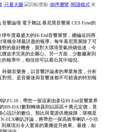
者
|
只看大圖
|
倒序瀏覽
|
閱讀模式
來
球年度最盛大的Hi End音響展覽，總編這回再
對堪稱全球最詳盡的報導。每年慕尼黑展除了可
展趨勢的最好機會，面對大環境景氣持續低迷，今
計代價追求完美的企圖心。另一方面，少數廠家則
本次的報導中，相信你可以看出其中端倪。
」聆聽音樂會，以音響評論者的專業角度，分析
互對照。是音樂迷與音響迷都不可錯過的特別報
F1-10，帶您一探這家由多位Hi End音響業界
出的HS-DA1數類轉換器則以區區十萬元定價，竟
，搭配精心設計的數位、類比與電源供應線路，堪稱是
AN-J/LX喇叭評論，將帶您一探高效率喇叭+小功
500，則展現出令人驚喜的重播提升效果。最後，如
膠唱盤評論。