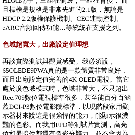
HDMI端子，三組在側邊，一組在背後， 而
且標榜是規格是非常先進的2.1版，無論是
HDCP 2.2版權保護機制、CEC連動控制、
eARC音頻回傳功能…等統統在支援之列。
色域超寬大，出廠設定值理想
再談實際測試與觀賞感受。我必須說，
65OLEDE9PWA真的是一款體質非常良好，
而且出廠設定值完善的4K OLED電視。當它
處於廣色域模式時，色域非常大，不只超出
Rec.709數位電視標準很多，甚至能百分百涵
蓋DCI-P3數位電影院標準，以現階段家用顯
示器材來說這是很強悍的能力，能顯示很濃
豔的色彩。而我用FPD等測試片實測，高亮
位和最暗位都還有色彩分辨力，並不會因為