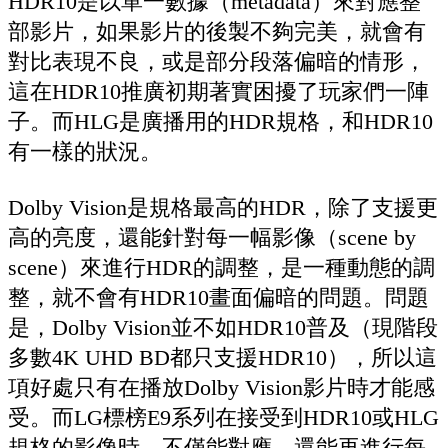
HDR10是以單一數據（metadata）來對應整
部影片，如果影片的後製不夠完美，就會有
對比表現不良，或是部分段落偏暗的情形，
這在HDR10推廣初期著實困擾了玩家們一陣
子。而HLG是廣播用的HDR規格，和HDR10
有一樣的狀況。
Dolby Vision是規格最高的HDR，除了支援更
高的亮度，還能針對每一幅影像（scene by
scene）來進行HDR的調整，是一種動態的調
整，就不會有HDR10畫面偏暗的問題。問題
是，Dolby Vision並不如HDR10普及（現階段
多數4K UHD BD都只支援HDR10），所以這
項好處只有在播放Dolby Vision影片時才能感
受。而LG標榜E9系列在接受到HDR10或HLG
規格的影像時，不僅能對應，還能再進行每