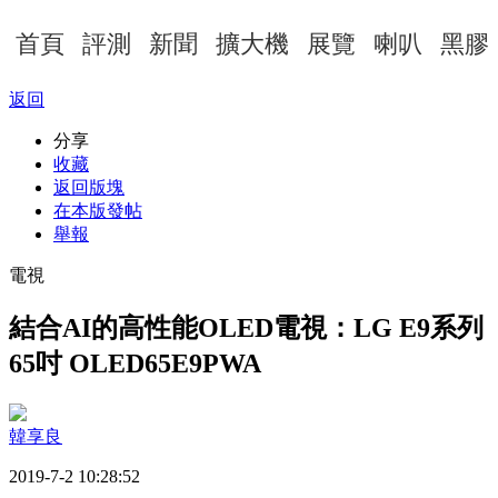
首頁
評測
新聞
擴大機
展覽
喇叭
黑膠
返回
分享
收藏
返回版塊
在本版發帖
舉報
電視
結合AI的高性能OLED電視：LG E9系列
65吋 OLED65E9PWA
韓享良
2019-7-2 10:28:52