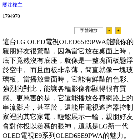
關注樓主
179497
0
字體縮放
－
＋
這台LG OLED電視OLED65E9PWA能讓你的
親朋好友很驚豔，因為當它放在桌面上時，
底下竟然沒有底座，就像是一整塊面板懸浮
於空中。而且面板非常薄，簡直就像一塊玻
璃板。當播放畫面時，它能有鮮豔的色彩、
強烈的對比，能讓各種影像都顯得很有質
感。更厲害的是，它還能播放各種網路上的
串流影片，甚至於，還能用電視遙控器控制
家裡的其它家電，輕鬆展示一輪，親朋好友
會對你投以羨慕的眼神，這就是LG新一代
OLED電視E9系列OLED65E9PWA的魅力。