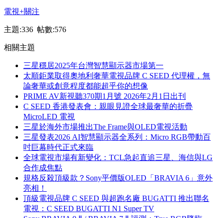
電視
+關注
主題:336 帖數:576
相關主題
三星穩居2025年台灣智慧顯示器市場第一
太順鉅業取得奧地利奢華電視品牌 C SEED 代理權，無
論奢華或創意程度都能超乎你的想像
PRIME AV新視聽370期1月號 2026年2月1日出刊
C SEED 香港發表會：親眼見證全球最奢華的折疊
MicroLED 電視
三星於海外市場推出The Frame與OLED電視活動
三星發表2026 AI智慧顯示器全系列：Micro RGB帶動百
吋巨幕時代正式來臨
全球電視市場有新變化：TCL急起直追三星、海信與LG
合作成焦點
規格反殺頂級款？Sony平價版OLED「BRAVIA 6」意外
亮相！
頂級電視品牌 C SEED 與超跑名廠 BUGATTI 推出聯名
電視：C SEED BUGATTI N1 Super TV