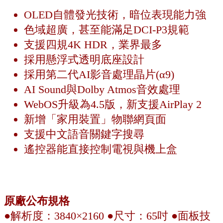
OLED自體發光技術，暗位表現能力強
色域超廣，甚至能滿足DCI-P3規範
支援四規4K HDR，業界最多
採用懸浮式透明底座設計
採用第二代AI影音處理晶片(α9)
AI Sound與Dolby Atmos音效處理
WebOS升級為4.5版，新支援AirPlay 2
新增「家用裝置」物聯網頁面
支援中文語音關鍵字搜尋
遙控器能直接控制電視與機上盒
原廠公布規格
●解析度：3840×2160 ●尺寸：65吋 ●面板技