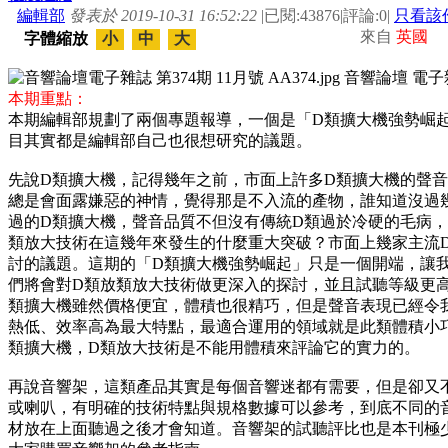
編輯部
發表於 2019-10-31 16:52:22
|
已閱:43876
|
評論:0
|
只看該
來自
英國
字體縮放
小
中
大
本期重點：
本期編輯部規劃了兩個專題報導，一個是「D類擴大機強勢崛
目其實都是編輯部自己也很想研究的議題。
先說D類擴大機，記得幾年之前，市面上許多D類擴大機的聲
總是會面露嫌惡的神情，覺得那是不入流的產物，誰知道沒過
過的D類擴大機，聲音品質不但沒有傳統D類過於冷硬的毛病
類放大技術在這幾年來發生的什麼重大突破？市面上幾家主流
討的議題。這期的「D類擴大機強勢崛起」只是一個開端，讓
們將會對D類放類放大技術做更深入的探討，並且試聽等級更
類擴大機雖然價格便宜，體積也很精巧，但是聲音表現已經令
熱低、效率高為最大特點，最適合運用的領域就是此類體積小
類擴大機，D類放大技術是不能用體積來評論它的實力的。
再說音響架，這類產品其實是每個音響迷都有需要，但是卻又
或喇叭，有明確的技術特點與規格數據可以參考，到底不同的
材放在上面聽過之後才會知道。音響架的試聽評比也是本刊極