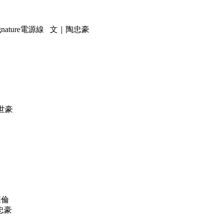
豪
nature電源線 文｜陶忠豪
書世豪
雍倫
陶忠豪