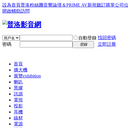
設為首頁
普洛粉絲團
音響論壇＆PRIME AV新視聽訂購單
公司
開啟輔助訪問
找回密碼
自動登錄
密碼
立即註冊
登錄
首頁
擴大機
展覽
exhibition
喇叭
黑膠
訊源
電視
投影
耳機
線材
電源