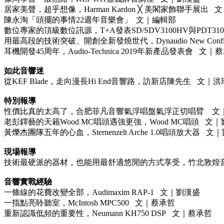
居家美聲，超乎想像，Harman Kardon ╳ 美閣家飾聯手展出 
陳永淘「頭擺的事情22週年音樂會」 文｜編輯部
數位專家的頂級數位訊源，T+A發表SD/SDV3100HV與PDT3
用最高段的技術突破、開創全新發燒世代，Dynaudio New Conf
耳機開發45周年，Audio-Technica 2019年新產品發表會 文｜
如此音響迷
從KEF Blade，走向漫長Hi End音響路，訪新店陳先生 文｜
特別報導
性價比真的太高了，合肥菲凡音響氣浮唱盤氣浮正切唱臂 文
老彭鐸藝的天籟Wood MC唱頭遇強更強，Wood MC唱頭 文
黃爍杰團隊五年的心血，Sternenzelt Arche 1.0唱頭放大器 文
現場報導
技術最硬派的器材，也能用最舒適悠閒的方式享受，竹北敦煌音
音響實戰經驗
一條線的花費改變全部，Audimaxim RAP-1 文｜劉漢盛
一指點亮聆聽室，McIntosh MPC500 文｜蔡承哲
重新認識低頻的重要性，Neumann KH750 DSP 文｜蔡承哲