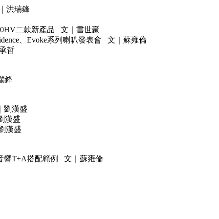
文｜洪瑞鋒
100HV二款新產品 文｜書世豪
idence、Evoke系列喇叭發表會 文｜蘇雍倫
蔡承哲
洪瑞鋒
｜劉漢盛
｜劉漢盛
｜劉漢盛
響T+A搭配範例 文｜蘇雍倫