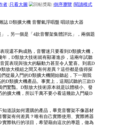
作者
|
只看大圖
|
倒序瀏覽
|
閱讀模式
起」，另一個是「4款音響架集體評比」，兩個題
音表現還不夠成熟，音響迷只要看到D類擴大機，
幾年，D類放大技術就有顯著進步，這兩年試聽
，音質表現與強大的驅動力甚至令人驚喜。到底D
D類放大模組之間又有何差異？這些都是值得探
我們從最入門的D類擴大機開始聽起，下一期我
高的D類擴大機產品。事實上，這期試聽的三款D
我們驚豔。D類放大技術原本就是以體積小、發
巧的擴大機，所以千萬不要小看這幾款入門級D
不知道該如何選購的產品，畢竟音響架不像器材
音響架有何差異？唯有自己實際使用、實際將器
少實際執行的項目，希望藉由這次的專題，做為