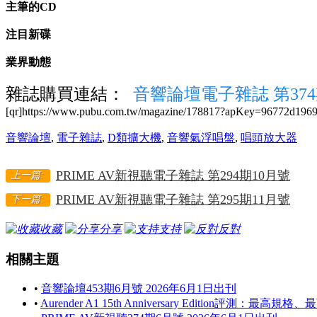
主筆的CD
注目新碟
業界動態
雜誌購買連結：
音響論壇電子雜誌 第374
[qr]https://www.pubu.com.tw/magazine/178817?apKey=96772d1969[
音響論壇
,
電子雜誌
,
D類擴大機
,
音響氣浮唱盤
,
唱頭放大器
PRIME AV新視聽電子雜誌 第294期10月號
上一篇:
PRIME AV新視聽電子雜誌 第295期11月號
下一篇:
收藏
分享
支持
反對
相關主題
•
音響論壇453期6月號 2026年6月1日出刊
•
Aurender A1 15th Anniversary Edition評