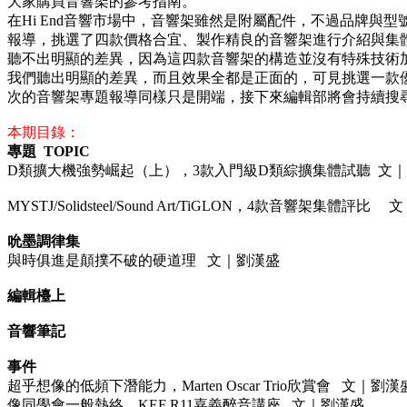
大家購買音響架的參考指南。
在Hi End音響市場中，音響架雖然是附屬配件，不過品牌與
報導，挑選了四款價格合宜、製作精良的音響架進行介紹與集
聽不出明顯的差異，因為這四款音響架的構造並沒有特殊技術
我們聽出明顯的差異，而且效果全都是正面的，可見挑選一款
次的音響架專題報導同樣只是開端，接下來編輯部將會持續搜
本期目錄：
專題 TOPIC
D類擴大機強勢崛起（上），3款入門級D類綜擴集體試聽 文
MYSTJ/Solidsteel/Sound Art/TiGLON，4款音響架集體評比
吮墨調律集
與時俱進是顛撲不破的硬道理 文｜劉漢盛
編輯檯上
音響筆記
事件
超乎想像的低頻下潛能力，Marten Oscar Trio欣賞會 文｜劉漢
像同學會一般熱絡，KEF R11嘉義醉音講座 文｜劉漢盛