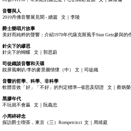
音響與人
2019丹佛音響展見聞 - 續篇 文｜李陵
爵士樂唱片故事
美好而純粹的聲響：介紹1970年代薩克斯風手Stan Getz參與
針尖下的繆思
針尖下的蝴蝶 文｜郭思蔚
司徒織談音響和天碟
靚屏風喇叭/李的麥景圖情懷（中） 文｜司徒織
音響的哲學、科學、非科學
軟體音效「好」「不好」的判定標準─省思及辯證 文｜蔡炳榮（Bing
黑膠年代
不玩就不會贏 文｜阮義忠
小周碎碎念
探訪爵士喫茶，東京（三）Rompercicci 文｜周靖庭