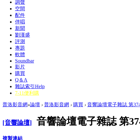
調聲
空間
配件
伴唱
新聞
劉漢盛
評測
專題
軟體
Soundbar
影片
購買
Q＆A
雜誌索引
Help
7-11便利購
普洛影音網
»
論壇
›
普洛影音網
›
購買
›
音響論壇電子雜誌 第374
音響論壇電子雜誌 第374
[音響論壇]
複製連結