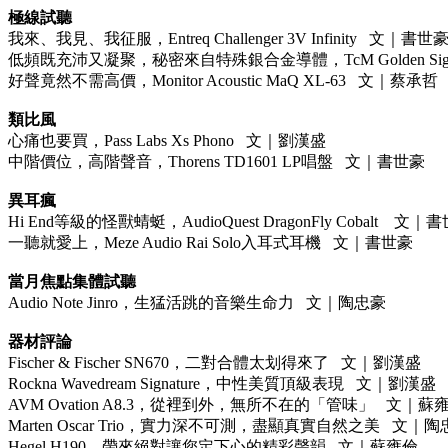
極線試聽
我來、我見、我征服，Entreq Challenger 3V Infinity 文｜書世
低頻既充沛又凝聚，秘密來自特殊銀合金導體，TcM Golden Sig
好聲竟然不需高價，Monitor Acoustic MaQ XL-63 文｜蔡承哲
類比風
心痛也要買，Pass Labs Xs Phono 文｜劉漢盛
中階價位，高階聲音，Thorens TD1601 LP唱盤 文｜書世豪
異耳瘋
Hi End等級的怪獸蜻蜓，AudioQuest DragonFly Cobalt 文｜
一聽就愛上，Meze Audio Rai Solo入耳式耳機 文｜書世豪
當月焦點集體試聽
Audio Note Jinro，生猛活跳的音樂生命力 文｜陶忠豪
器材評論
Fischer & Fischer SN670，二對合體太划得來了 文｜劉漢盛
Rockna Wavedream Signature，中性美質頂級表現 文｜劉漢盛
AVM Ovation A8.3，從裡到外，無所不在的「管味」 文｜蘇
Marten Oscar Trio，實力深不可測，盡顯真實自然之美 文｜
Hegel H190，帶來絕對讓您定下心的精彩聲韻 文｜蘇雍倫