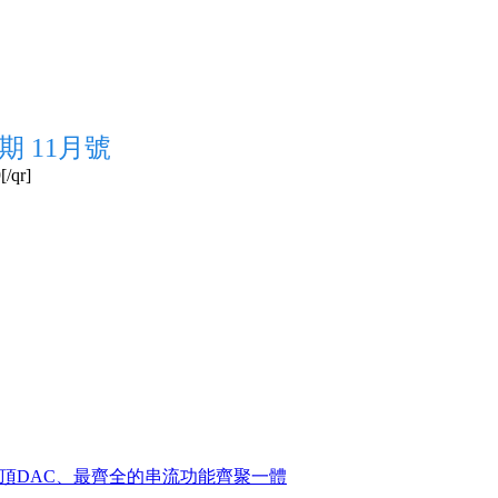
期 11月號
/qr]
測：最高規格、最頂DAC、最齊全的串流功能齊聚一體