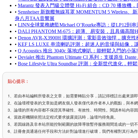
•
Marantz 發表入門級立體聲 Hi-Fi 組合：CD 70 播放機
•
Sennheiser 新旗艦無線耳罩 MOMENTUM 5 Wirele
身八月TAA音響展
•
LINN全球業務總監Michael O’Rourke專訪：從LP
•
DALI PHANTOM M-675：超薄、易安裝，且具備高階
•
Denon AVR-X3900H 環擴評測：電影音效強悍，
•
KEF LS LUXE 串流喇叭評測：超迷人的音場與結像
•
Q Acoustics 推出 3040c 落地式喇叭：能輕鬆入門
•
Devialet 推出 Phantom Ultimate CI 系列：支援
•
Bose Lifestyle Ultra Soundbar 評測：全
貼心提示：
1、若由本站編輯所發表之文章，如需要轉貼分享，請記得標註出處來源
2、在論壇裡發表的文章如是網友個人發表僅代表作者本人的觀點，與本
3、論壇的所有內容都不保證其準確性、有效性、時間性。閱讀本站內容
4、當政府機關依照法定程式要求披露資訊時，論壇均得免責。
5、若因線路及非本站所能控制範圍的故障導致暫停服務期間造成的一切
6、註冊會員通過任何手段和方法針對論壇進行破壞，我們有權對其行為