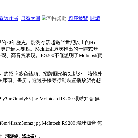
看該作者
|
只看大圖
|
倒序瀏覽
|
閱讀
得的70年歷史。能夠存活超過半世紀以上的Hi-
是最大要點。McIntosh這次推出的一體式無
高音質表現。RS200不僅證明了McIntosh寶
Intosh的招牌藍色錶頭、招牌圓形旋鈕以外，箱體外
在床頭、書房，透過手機等行動裝置播放所有想
的配件（電源線、遙控器）。