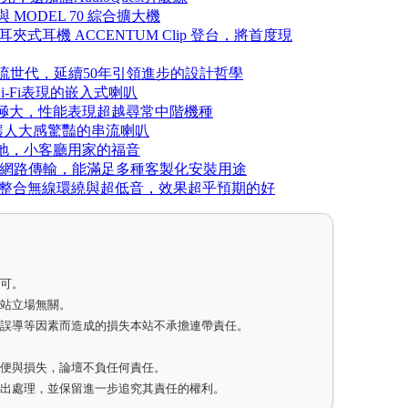
，與 MODEL 70 綜合擴大機
ss、新耳夾式耳機 ACCENTUM Clip 登台，將首度現
12到串流世代，延續50年引領進步的設計哲學
Hi-Fi表現的嵌入式喇叭
擴充性極大，性能表現超越尋常中階機種
，讓人大感驚豔的串流喇叭
的小落地，小客廳用家的福音
原生 Dante 網路傳輸，能滿足多種客製化安裝用途
新世代進化，輕鬆整合無線環繞與超低音，效果超乎預期的好
即可。
網站立場無關。
因誤導等因素而造成的損失本站不承擔連帶責任。
不便與損失，論壇不負任何責任。
作出處理，並保留進一步追究其責任的權利。