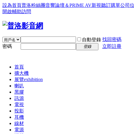
設為首頁
普洛粉絲團
音響論壇＆PRIME AV新視聽訂購單
公司
開啟輔助訪問
找回密碼
自動登錄
密碼
立即註冊
登錄
首頁
擴大機
展覽
exhibition
喇叭
黑膠
訊源
電視
投影
耳機
線材
電源