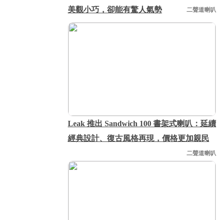
美觀小巧，卻能有驚人氣勢
二聲道喇叭
Leak 推出 Sandwich 100 書架式喇叭：延續
經典設計、復古風格再現，價格更加親民
二聲道喇叭