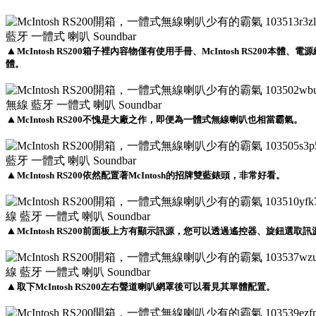
▲
McIntosh RS200箱子裡內容物僅有使用手冊、McIntosh RS200
體。
▲
McIntosh RS200不愧是大廠之作，即便為一體式無線喇叭也相當霸氣。
▲
McIntosh RS200依然配置著McIntosh的招牌雙藍錶頭，非常好看。
▲
McIntosh RS200前面板上方有顯示訊源，您可以透過遙控器、旋鈕選
▲
取下McIntosh RS200左右聲道喇叭網罩後可以看見其單體配置。