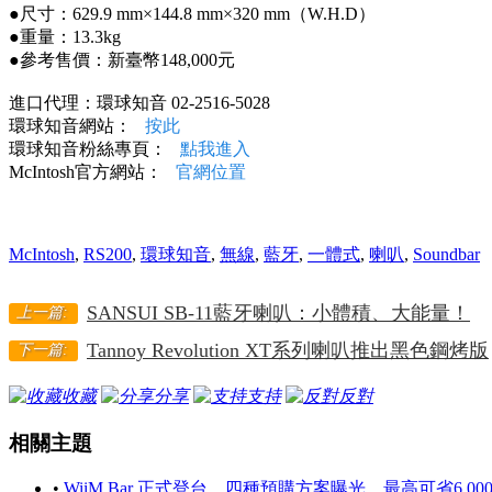
●尺寸：629.9 mm×144.8 mm×320 mm（W.H.D）
●重量：13.3kg
●參考售價：新臺幣148,000元
進口代理：環球知音 02-2516-5028
環球知音網站：
按此
環球知音粉絲專頁：
點我進入
McIntosh官方網站：
官網位置
McIntosh
,
RS200
,
環球知音
,
無線
,
藍牙
,
一體式
,
喇叭
,
Soundbar
SANSUI SB-11藍牙喇叭：小體積、大能量！
上一篇:
Tannoy Revolution XT系列喇叭推出黑色鋼烤版
下一篇:
收藏
分享
支持
反對
相關主題
•
WiiM Bar 正式登台，四種預購方案曝光，最高可省6,000