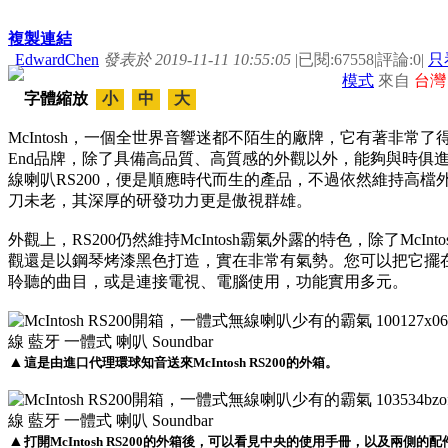
複製連結
EdwardChen
發表於 2019-11-11 10:55:05
|
已閱:67558
|
評論:0
|
只
模式
來自
台灣
字體縮放
小
中
大
McIntosh，一個全世界音響迷都不陌生的廠牌，它有著非常了
End品牌，除了具備高品質、高質感的外觀以外，能夠與時俱進更
線喇叭RS200，便是順應時代而生的產品，不過依然維持高檔外觀、
刀未老，其深厚的研發功力更是傲視群雄。
外觀上，RS200仍然維持McIntosh霸氣外露的特色，除了Mc
觀還是以鋼琴烤漆黑色打造，實在非常有氣勢。您可以把它擺
聆聽的曲目，或是連接電視、電腦使用，功能實用多元。
▲
這是由進口代理環球知音送來McIntosh RS200的外箱。
▲
打開McIntosh RS200的外箱後，可以看見中央的使用手冊，以及兩側