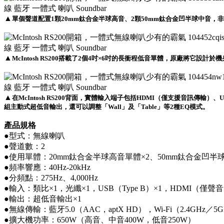
▲
單個聲道配置1顆20mm鈦合金半球高音、2顆50mm鈦合金凹半球中音，
▲
McIntosh RS200搭載了2個4吋×6吋的長衝程低音單體，原廠將它設計
▲
在McIntosh RS200背面，實體輸入端子包括HDMI（僅支援音訊傳輸）、US
組主動式超低音輸出，還可以調整「Wall」及「Table」等2種EQ模式。
產品規格
●型式：無線喇叭
●聲道數：2
●使用單體：20mm鈦合金半球高音單體×2、50mm鈦合金凹半球
●頻率響應：40Hz-20kHz
●分頻點：275Hz、4,000Hz
●輸入：類比×1，光纖×1，USB（Type B）×1，HDMI（僅聲音
●輸出：超低音輸出×1
●無線傳輸：藍牙5.0（AAC，aptX HD），Wi-Fi（2.4GHz／5
●擴大機功率：650W（高音、中音400W，低音250W）