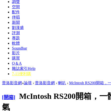
調聲
空間
配件
伴唱
新聞
劉漢盛
評測
專題
軟體
Soundbar
影片
購買
Q＆A
雜誌索引
Help
7-11便利購
普洛影音網
»
論壇
›
普洛影音網
›
喇叭
›
McIntosh RS200開
McIntosh RS200開
[開箱]
氣