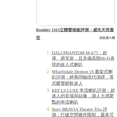
Boulder 1163立體聲後級評測：威先天而蓋
世
後級擴大機
DALI PHANTOM M-675：超
薄、易安裝，且具備高階Hi-Fi表
現的嵌入式喇叭
Wharfedale Denton 1S 書架式喇
叭評測：經典同軸現代演繹，英
式暖聲鬆軟迷人
KEF LS LUXE 串流喇叭評測：超
迷人的音場與結像，讓人大感驚
豔的串流喇叭
Sony BRAVIA Theatre Trio 評
測：打破空間條件限制，最多可