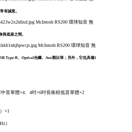
非常有誠意。
於機身與底座之間。
B Type-B、Optical光纖、Aux類比等；另外，它也具備1
中音單體×4、4吋×6吋長衝程低音單體×2
）×1
GHz）