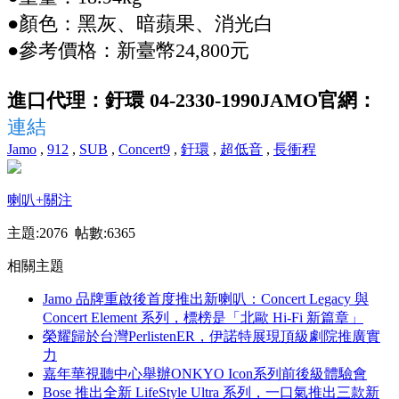
●顏色：黑灰、暗蘋果、消光白
●參考價格：新臺幣24,800元
進口代理：釪環 04-2330-1990
JAMO官網：
連結
Jamo
,
912
,
SUB
,
Concert9
,
釪環
,
超低音
,
長衝程
喇叭
+關注
主題:2076 帖數:6365
相關主題
Jamo 品牌重啟後首度推出新喇叭：Concert Legacy 與
Concert Element 系列，標榜是「北歐 Hi-Fi 新篇章」
榮耀歸於台灣PerlistenER，伊諾特展現頂級劇院推廣實
力
嘉年華視聽中心舉辦ONKYO Icon系列前後級體驗會
Bose 推出全新 LifeStyle Ultra 系列，一口氣推出三款新