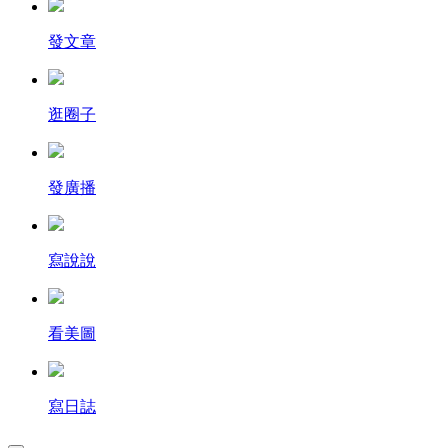
發文章
逛圈子
發廣播
寫說說
看美圖
寫日誌