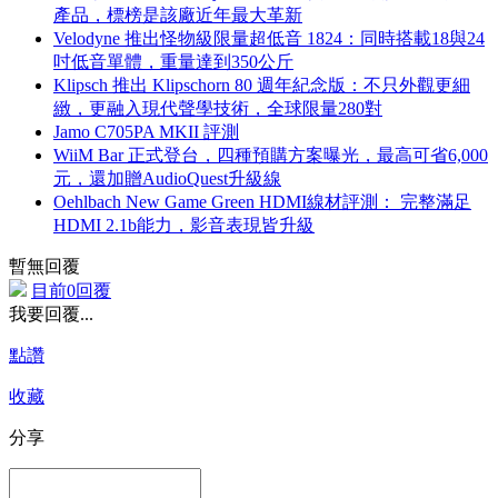
產品，標榜是該廠近年最大革新
Velodyne 推出怪物級限量超低音 1824：同時搭載18與24
吋低音單體，重量達到350公斤
Klipsch 推出 Klipschorn 80 週年紀念版：不只外觀更細
緻，更融入現代聲學技術，全球限量280對
Jamo C705PA MKII 評測
WiiM Bar 正式登台，四種預購方案曝光，最高可省6,000
元，還加贈AudioQuest升級線
Oehlbach New Game Green HDMI線材評測： 完整滿足
HDMI 2.1b能力，影音表現皆升級
暫無回覆
目前0回覆
我要回覆...
點讚
收藏
分享