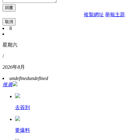
複製網址
舉報主題
取消
8
星期六
/
2026
年
8
月
undefined
undefined
推廣
去簽到
要爆料