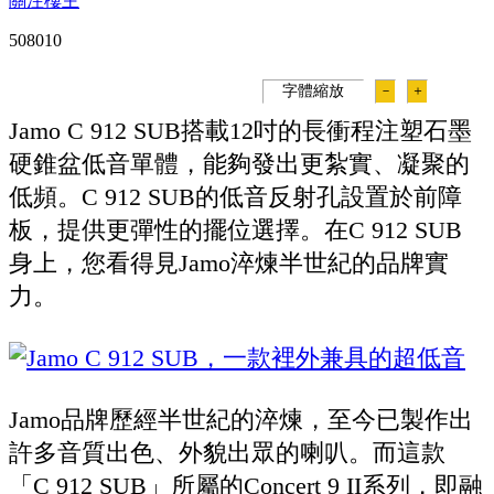
關注樓主
50801
0
字體縮放
－
＋
Jamo C 912 SUB搭載12吋的長衝程注塑石墨
硬錐盆低音單體，能夠發出更紮實、凝聚的
低頻。C 912 SUB的低音反射孔設置於前障
板，提供更彈性的擺位選擇。在C 912 SUB
身上，您看得見Jamo淬煉半世紀的品牌實
力。
Jamo品牌歷經半世紀的淬煉，至今已製作出
許多音質出色、外貌出眾的喇叭。而這款
「C 912 SUB」所屬的Concert 9 II系列，即融