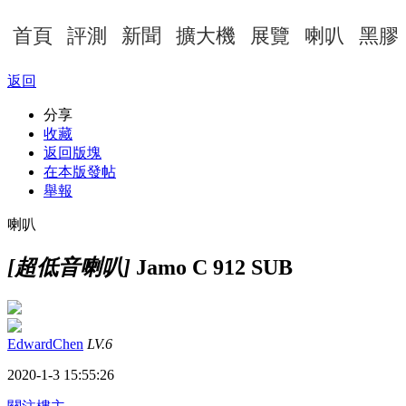
首頁
評測
新聞
擴大機
展覽
喇叭
黑膠
返回
分享
收藏
返回版塊
在本版發帖
舉報
喇叭
[超低音喇叭]
Jamo C 912 SUB
EdwardChen
LV.6
2020-1-3 15:55:26