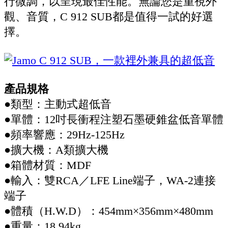
行微調，以呈現最佳性能。無論您是重視外
觀、音質，C 912 SUB都是值得一試的好選
擇。
產品規格
●類型：主動式超低音
●單體：12吋長衝程注塑石墨硬錐盆低音單體
●頻率響應：29Hz-125Hz
●擴大機：A類擴大機
●箱體材質：MDF
●輸入：雙RCA／LFE Line端子，WA-2連接
端子
●體積（H.W.D）：454mm×356mm×480mm
●重量：18.94kg