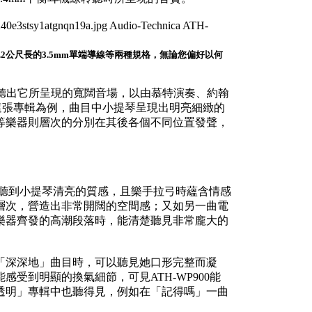
線，以及1.2公尺長的3.5mm單端導線等兩種規格，無論您偏好以何
，便可聽出它所呈現的寬闊音場，以由慕特演奏、約翰
rs）」這張專輯為例，曲目中小提琴呈現出明亮細緻的
等樂器則層次的分別在其後各個不同位置發聲，
，可以聽到小提琴清亮的質感，且樂手拉弓時蘊含情感
層次，營造出非常開闊的空間感；又如另一曲電
到眾多樂器齊發的高潮段落時，能清楚聽見非常龐大的
「深深地」曲目時，可以聽見她口形完整而凝
受到明顯的換氣細節，可見ATH-WP900能
透明」專輯中也聽得見，例如在「記得嗎」一曲