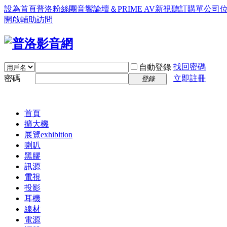
設為首頁
普洛粉絲團
音響論壇＆PRIME AV新視聽訂購單
公司
開啟輔助訪問
找回密碼
自動登錄
密碼
立即註冊
登錄
首頁
擴大機
展覽
exhibition
喇叭
黑膠
訊源
電視
投影
耳機
線材
電源