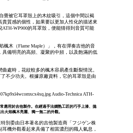
便不自覺被它耳罩殼上的木紋吸引，這個中間以褐
高貴質感的個性，如果要以更加人性化的描述來
TH-WP900的耳罩殼，便能猜得到音質可能
木（Flame Maple）」，有在彈奏吉他的音
，具備明亮的高頻、凝聚的中頻，以及飽滿的低
彎曲處時，花紋較多的楓木容易產生斷裂情況。
殼時肯定下了不少功夫。根據原廠資料，它的耳罩殼是由
此木頭材質常應用於吉他製作。在經過手法嫻熟工匠的巧手上漆、拋
現出火焰楓木亮麗、獨一無二的外觀。
nica還特別委由日本著名的吉他製造商「フジゲン株
副耳機外觀看起來具備了相當濃烈的職人氣息，