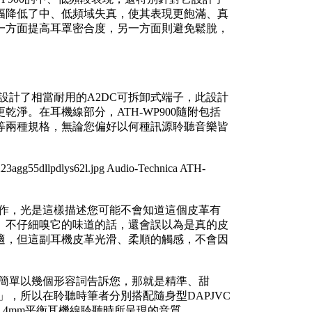
幅降低了中、低頻域失真，使其表現更飽滿、真
一方面提高耳罩密合度，另一方面則避免鬆脫，
也設計了相當耐用的A2DC可拆卸式端子，此設計
淨。在耳機線部分，ATH-WP900隨附包括
端導線等兩種規格，無論您偏好以何種訊源聆聽音樂皆
革製作，光是這樣描述您可能不會知道這個皮革有
、不仔細嗅它的味道的話，還會誤以為是真的皮
適，但這副耳機皮革光滑、柔順的觸感，不會因
筆者簡單以幾個形容詞告訴您，那就是精準、甜
型」，所以在聆聽時筆者分別搭配隨身型DAPJVC
單端、4.4mm平衡耳機線聆聽時所呈現的音質。