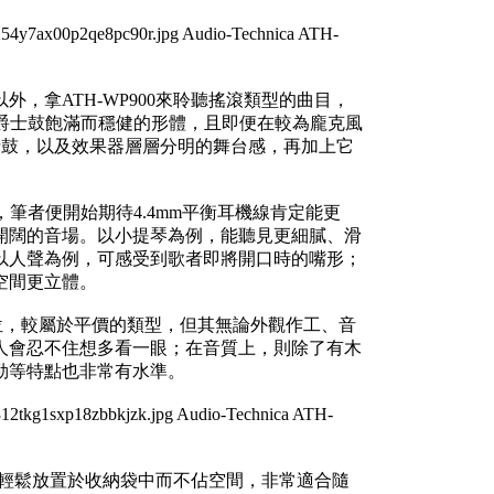
，拿ATH-WP900來聆聽搖滾類型的曲目，
ass、爵士鼓飽滿而穩健的形體，且即便在較為龐克風
士鼓，以及效果器層層分明的舞台感，再加上它
時，筆者便開始期待4.4mm平衡耳機線肯定能更
開闊的音場。以小提琴為例，能聽見更細膩、滑
以人聲為例，可感受到歌者即將開口時的嘴形；
空間更立體。
機中的定位，較屬於平價的類型，但其無論外觀作工、音
人會忍不住想多看一眼；在音質上，則除了有木
勁等特點也非常有水準。
能夠輕鬆放置於收納袋中而不佔空間，非常適合隨