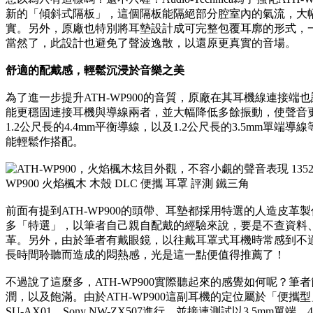
新的「傾斜式隔板」，這個隔板能隔絕部分腔室內的氣流，大
實。另外，原廠也特別將耳墊設計成可完整包覆耳廓的形式，
當然了，此設計也避免了聲波逸散，以還原更真實的音場。
舒適的配戴感，輕鬆沉浸於音樂之美
為了進一步提升ATH-WP900的音質，原廠在其耳機線連接端
能更穩固連接耳機與導線兩者，並大幅降低多餘振動，使聲音更乾
1.2公尺長的4.4mm平衡導線，以及1.2公尺長的3.5mm單
能輕鬆作搭配。
前面有提到ATH-WP900的頭帶、耳墊都採用特選的人造皮
多「特選」，以筆者自己親自配戴的經驗來說，要是不查資料
革。另外，由於筆者有戴眼鏡，以往戴耳罩式耳機時常感到不
長時間聆聽而造成的悶熱感，光是這一點便值得推薦了！
不過說了這麼多，ATH-WP900實際聽起來的感覺如何呢？
潤，以及飽滿。由於ATH-WP900這副耳機的定位屬於「便攜
SU-AX01、Sony NW-ZX507進行，並接連測試以3.5mm