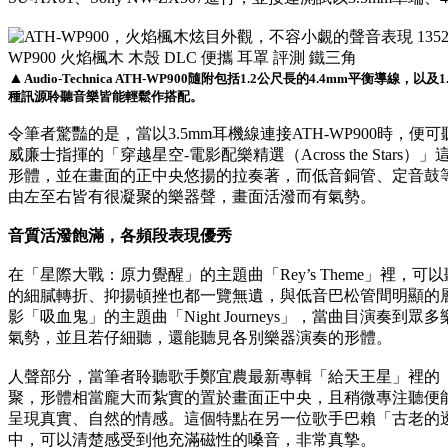
▲
Audio-Technica ATH-WP900隨附包括1.2公尺長的4.4mm平衡導
種訊源聆聽音樂皆能輕鬆作搭配。
令筆者驚豔的是，當以3.5mm耳機線連接ATH-WP900時
威廉士指揮的「穿越星空-電影配樂精選（Across the Sta
形體，並在畫面的正中央悠揚的拉奏著，而低音銅管、定音鼓
由左至右皆有很凝聚的樂器聲，畫面活潑而有氣勢。
音質活潑飽滿，各頻段表現優秀
在「星際大戰：原力覺醒」的主題曲「Rey’s Theme」裡
的細膩轉折、抑揚頓挫也都一覽無遺，與低音巴松管間明顯的
影「吸血鬼」的主題曲「Night Journeys」，當曲目演奏
氣勢，並且若仔細聽，還能聽見各別樂器演奏的形體。
人聲部分，當筆者聆聽歌手鄭宜農最新專輯「給天王星」裡的
聚，形體相當龐大而紮實的置於畫面正中央，且稍微專注聽便能感
呈現真實、自然的情感。這個特點在另一位歌手巴賴「古老的
中，可以清楚感受到他充滿磁性的嗓音，非常真摯。