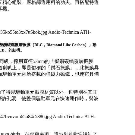
匠精心組裝、嚴格篩選用料的功夫。再搭配特選
耳機。
擬鑽碳纖覆層振膜（DLC，Diamond Like Carbon）」動
CB」的結構。
艦同級，採用直徑53mm的「擬鑽碳纖覆層振膜
對應到兩聲道喇叭上，即是俗稱的「鑽石振膜」，此振膜具
而驅動單元內所搭載的強磁力磁鐵，也使它具備
臻完美，除了特製驅動單元振膜材質以外，也特別在其耳
些許孔洞，使整個驅動單元在快速運作時，聲波
H-WP900的中、低頻段表現，還特別針對它設計了