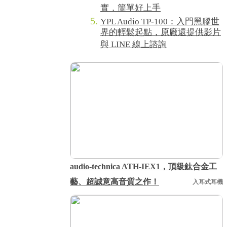
實，簡單好上手
YPL Audio TP-100：入門黑膠世
界的輕鬆起點，原廠還提供影片
與 LINE 線上諮詢
audio-technica ATH-IEX1，頂級鈦合金工
藝、超誠意高音質之作！
入耳式耳機