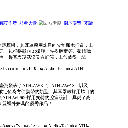
看該作者
|
只看大圖
|
倒序瀏覽
|
閱讀
機的耳罩式木殼耳機，其耳罩採用炫目的火焰楓木打造，非
單元，包括搭載DLC振膜、特殊腔室等。整體聽
等特性，聲音表現活潑又有細節，非常值得一試。
於臺灣發表了ATH-AWKT、ATH-AWAS，以及
900被定位為方便攜帶的類型，其耳罩殼採用炫目的
TH-WP900採用獨特的腔室設計，具備了高
音質裡外兼具的優秀作品！