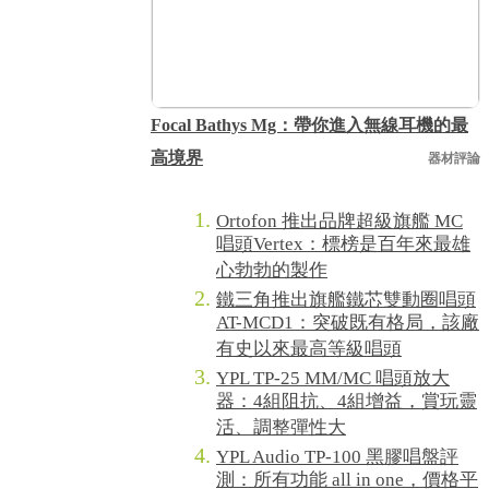
Focal Bathys Mg：帶你進入無線耳機的最
高境界
器材評論
Ortofon 推出品牌超級旗艦 MC
唱頭Vertex：標榜是百年來最雄
心勃勃的製作
鐵三角推出旗艦鐵芯雙動圈唱頭
AT-MCD1：突破既有格局，該廠
有史以來最高等級唱頭
YPL TP-25 MM/MC 唱頭放大
器：4組阻抗、4組增益，賞玩靈
活、調整彈性大
YPL Audio TP-100 黑膠唱盤評
測：所有功能 all in one，價格平