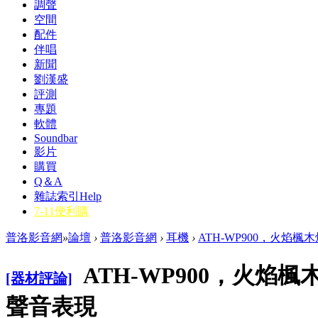
調聲
空間
配件
伴唱
新聞
劉漢盛
評測
專題
軟體
Soundbar
影片
購買
Q＆A
雜誌索引
Help
7-11便利購
普洛影音網
»
論壇
›
普洛影音網
›
耳機
›
ATH-WP900，火焰楓
ATH-WP900，火焰
[器材評論]
聲音表現