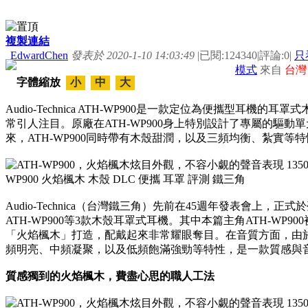
複製連結
EdwardChen
發表於 2020-1-10 14:03:49
|
已閱:124340
|
評論:0
|
只
模式
來自
台灣
字體縮放
小
中
大
Audio-Technica ATH-WP900是一款定位為便攜型耳
常引人注目。原廠在ATH-WP900身上特別設計了專屬的驅動
來，ATH-WP900同時帶有木殼甜潤，以及三頻均衡、紮實
Audio-Technica（台灣鐵三角）先前在45週年發表會上，正式
ATH-WP900等3款木殼耳罩式耳機。其中本篇主角ATH-WP
「火焰楓木」打造，配戴起來非常耀眼奪目。在音質方面，由於A
頻明亮、中頻凝聚，以及低頻飽滿強勁等特性，是一款質感與
質感獨到的火焰楓木，費盡心思的職人工法