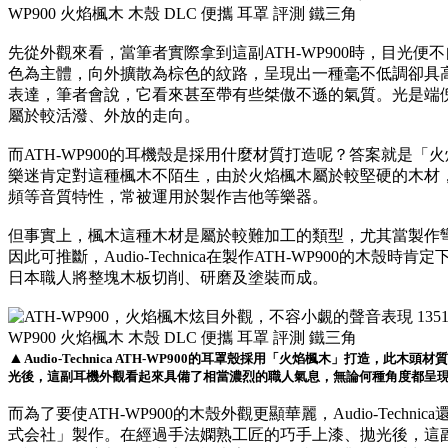
先從外觀來看，當筆者實際拿到這副ATH-WP900時，目光
色為主體，向外擴散為棕色的紋路，呈現出一種毫不低調卻具
表達，筆者會說，它看來甚至帶有些桀傲不遜的氣質。光是端倪A
屬於較活潑、外放的走向。
而ATH-WP900的耳機殼是採用什麼材質打造呢？答案就是「火焰楓
樂迷肯定對這種楓木不陌生，由於火焰楓木屬於較堅硬的木材
頻等音質特性，常被運用於製作吉他等樂器。
但事實上，楓木這種木材是屬於較難加工的類型，尤其當製作
因此可推斷，Audio-Technica在製作ATH-WP900的木
日本職人將整塊木板切削、研磨及塗裝而成。
▲
Audio-Technica ATH-WP900的耳罩殼採用「火焰楓木」打造，
光後，這副耳機外觀看起來具備了相當濃烈的職人氣息，無論何種角度都呈
而為了要使ATH-WP900的木殼外觀更顯華麗，Audio-Tech
式会社」製作。在經過手法嫻熟工匠的巧手上漆、拋光後，這