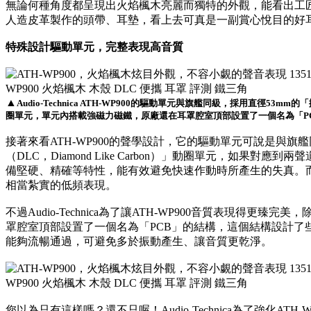
無論何種角度都呈現出火焰楓木亮麗而獨特的外觀，能看出工
人造皮革製作的頭帶、耳墊，看上去可真是一副賞心悅目的好
特殊設計驅動單元，完整表現高音質
▲
Audio-Technica ATH-WP900的驅動單元與旗艦同級，採用直徑53mm的「
圈單元，單元內搭載強磁力磁鐵，原廠還在耳罩腔室頂部設置了一個名為「P
接著來看ATH-WP900的聲學設計，它的驅動單元可說是與旗
（DLC，Diamond Like Carbon）」動圈單元，如果
備堅硬、精確等特性，能有效避免快速作動時所產生的失真。
相當紮實的低頻表現。
不過Audio-Technica為了讓ATH-WP900音質表現得更
罩腔室頂部設置了一個名為「PCB」的結構，這個結構設計了
能夠流暢通過，可避免多於振動產生、讓音質更乾淨。
您以為只有這樣嗎？還不只喔！Audio-Technica為了強化AT