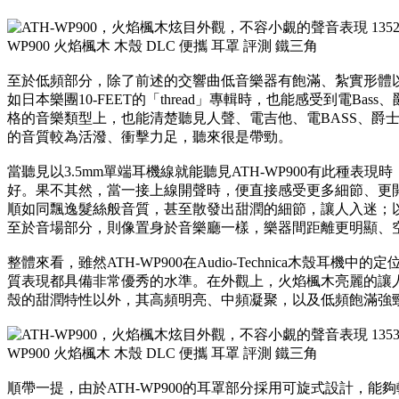
至於低頻部分，除了前述的交響曲低音樂器有飽滿、紮實形體以外
如日本樂團10-FEET的「thread」專輯時，也能感受到電B
格的音樂類型上，也能清楚聽見人聲、電吉他、電BASS、爵
的音質較為活潑、衝擊力足，聽來很是帶勁。
當聽見以3.5mm單端耳機線就能聽見ATH-WP900有此種表現
好。果不其然，當一接上線開聲時，便直接感受更多細節、更
順如同飄逸髮絲般音質，甚至散發出甜潤的細節，讓人入迷；
至於音場部分，則像置身於音樂廳一樣，樂器間距離更明顯、
整體來看，雖然ATH-WP900在Audio-Technica木殼耳
質表現都具備非常優秀的水準。在外觀上，火焰楓木亮麗的讓
殼的甜潤特性以外，其高頻明亮、中頻凝聚，以及低頻飽滿強
順帶一提，由於ATH-WP900的耳罩部分採用可旋式設計，