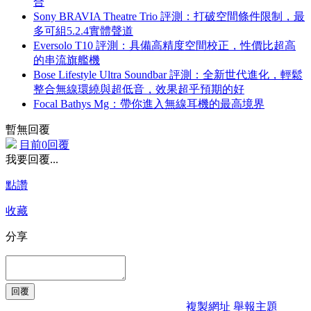
合
Sony BRAVIA Theatre Trio 評測：打破空間條件限制，最
多可組5.2.4實體聲道
Eversolo T10 評測：具備高精度空間校正，性價比超高
的串流旗艦機
Bose Lifestyle Ultra Soundbar 評測：全新世代進化，輕鬆
整合無線環繞與超低音，效果超乎預期的好
Focal Bathys Mg：帶你進入無線耳機的最高境界
暫無回覆
目前0回覆
我要回覆...
點讚
收藏
分享
複製網址
舉報主題