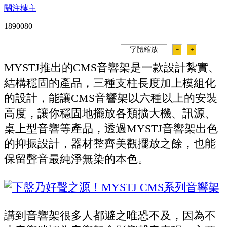
關注樓主
189008
0
字體縮放
－
＋
MYSTJ推出的CMS音響架是一款設計紮實、
結構穩固的產品，三種支柱長度加上模組化
的設計，能讓CMS音響架以六種以上的安裝
高度，讓你穩固地擺放各類擴大機、訊源、
桌上型音響等產品，透過MYSTJ音響架出色
的抑振設計，器材整齊美觀擺放之餘，也能
保留聲音最純淨無染的本色。
講到音響架很多人都避之唯恐不及，因為不