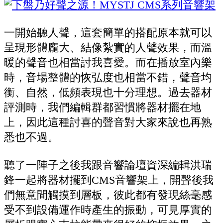
一開始聽人聲，這套簡單的搭配原本就可以
呈現形體龐大、結像紮實的人聲效果，而溫
暖的聲音也相當討我喜愛。而在播放室內樂
時，音場整體的恢弘度也相當不錯，聲音均
衡、自然，低頻表現也十分理想。過去器材
評測時，我們編輯群都習慣將器材擺在地
上，因此這種討喜的聲音對大家來說也再熟
悉也不過。
聽了一陣子之後我跟音響論壇資深編輯洪瑞
鋒一起將器材擺到CMS音響架上，開聲後我
們無意間觸摸到層板，彼此都有發現絲毫感
受不到設備運作時產生的振動，可見厚實的