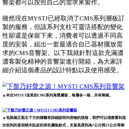
響架都可以按照自己的需求來製作。
雖然現在MYSTJ已經取消了CMS系列層板訂
製的服務，但該系列支柱可靈活搭配的變化
性卻還是保留下來，消費者可以透過不同高
度的安裝，組出一套最適合自己器材擺放需
求的CMS音響架。以下我就針對這款充滿濃
濃客製化精神的音響架進行開箱，為大家詳
細介紹這個產品的設計特點以及使用感受。
▲本次MYSTJ送來的CMS系列為雙層架，每層各一箱，共有兩箱。
▲包裝箱正面左下方的標籤有詳細說明內容物的規格，我們可以清楚看到這
次收到的是胡桃木貼皮的深色層板款式，支架高度則為7公分與25公分等兩