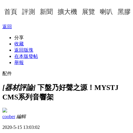
首頁
評測
新聞
擴大機
展覽
喇叭
黑膠
返回
分享
收藏
返回版塊
在本版發帖
舉報
配件
[器材評論]
下盤乃好聲之源！MYSTJ
CMS系列音響架
coober
編輯
2020-5-15 13:03:02