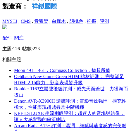
製造商：
祥鉯國際
MYSTJ
,
CMS
,
音響架
,
白樺木
,
胡桃色
,
抑振
,
評測
配件
+關注
主題:126 帖數:223
相關主題
Moon 491、461，Compass Collection，物超所值
Oehlbach New Game Green HDMI線材評測： 完整滿足
HDMI 2.1b能力，影音表現皆升級
Boulder 1163立體聲後級評測：威先天而蓋世，力盪海而
拔山
Denon AVR-X3900H 環擴評測：電影音效強悍，擴充性
極大，性能表現超越尋常中階機種
KEF LS LUXE 串流喇叭評測：超迷人的音場與結像，
讓人大感驚豔的串流喇叭
Arcam Radia A15+ 評測：溫潤、細膩與速度感的完美融