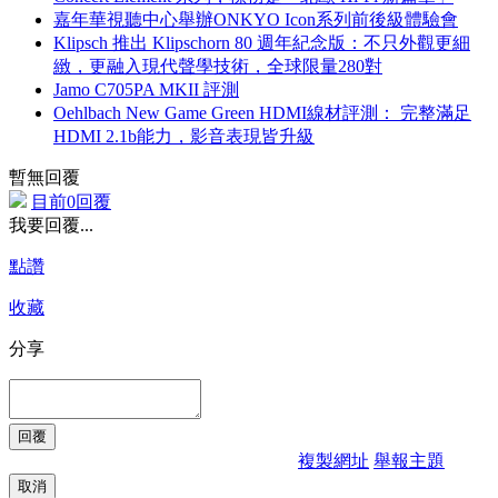
嘉年華視聽中心舉辦ONKYO Icon系列前後級體驗會
Klipsch 推出 Klipschorn 80 週年紀念版：不只外觀更細
緻，更融入現代聲學技術，全球限量280對
Jamo C705PA MKII 評測
Oehlbach New Game Green HDMI線材評測： 完整滿足
HDMI 2.1b能力，影音表現皆升級
暫無回覆
目前0回覆
我要回覆...
點讚
收藏
分享
複製網址
舉報主題
取消