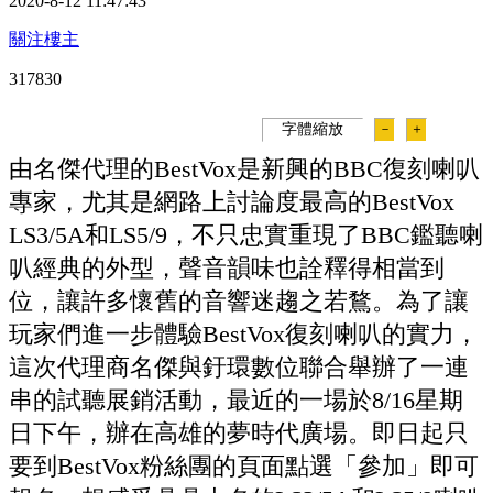
2020-8-12 11:47:43
關注樓主
31783
0
字體縮放
－
＋
由名傑代理的BestVox是新興的BBC復刻喇叭
專家，尤其是網路上討論度最高的BestVox
LS3/5A和LS5/9，不只忠實重現了BBC鑑聽喇
叭經典的外型，聲音韻味也詮釋得相當到
位，讓許多懷舊的音響迷趨之若鶩。為了讓
玩家們進一步體驗BestVox復刻喇叭的實力，
這次代理商名傑與釪環數位聯合舉辦了一連
串的試聽展銷活動，最近的一場於8/16星期
日下午，辦在高雄的夢時代廣場。即日起只
要到BestVox粉絲團的頁面點選「參加」即可