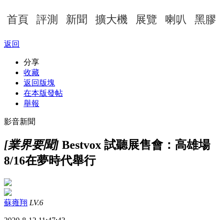
首頁
評測
新聞
擴大機
展覽
喇叭
黑膠
返回
分享
收藏
返回版塊
在本版發帖
舉報
影音新聞
[業界要聞]
Bestvox 試聽展售會：高雄場
8/16在夢時代舉行
蘇雍翔
LV.6