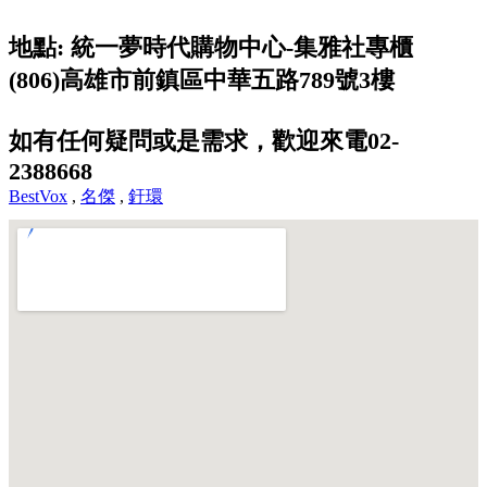
地點: 統一夢時代購物中心-集雅社專櫃
(806)高雄市前鎮區中華五路789號3樓
如有任何疑問或是需求，歡迎來電02-
2388668
BestVox
,
名傑
,
釪環