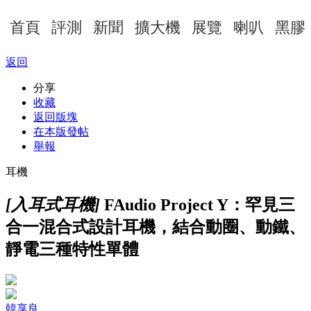
首頁
評測
新聞
擴大機
展覽
喇叭
黑膠
返回
分享
收藏
返回版塊
在本版發帖
舉報
耳機
[入耳式耳機]
FAudio Project Y：罕見三
合一混合式設計耳機，結合動圈、動鐵、
靜電三種特性單體
韓享良