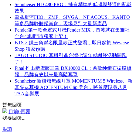
Sennheiser HD 480 PRO：擁有精準的低頻與舒適的配戴
效果
聿鑫舉辦FIIO、ZMF、SIVGA、NF ACOUS、KANTO
等多品牌聆聽鑑賞會，現場見到大量新產品
Fender第一款全罩式耳機Fender MIX，首波就在集雅社
全台40間門市獨家上架！
BTS × 鐵三角聯名限量款正式登場，即日起於 Weverse
Shop 獨家預購
TAGO STUDIO 耳機引進台灣七週年感謝祭活動開跑
了！
Final 推出新旗艦耳罩 DX10000 CL：首款純鑽石振膜旗
艦，品牌有史以來最高階耳罩
Sennheiser 新旗艦無線耳罩 MOMENTUM 5 Wireless、新
耳夾式耳機 ACCENTUM Clip 登台，將首度現身八月
TAA音響展
暫無回覆
目前0回覆
我要回覆...
點讚