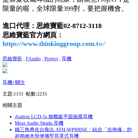
限量的喔，全球限量399對，要把握機會。
進口代理：思維寶藍02-8712-3118
思維寶藍官方網頁：
https://www.thinkinggroup.com.t
w/
思維寶藍
,
FAudio
,
Project
,
耳機
耳機
+關注
主題:1151 帖數:2233
相關主題
Audeze LCD-5s 旗艦級平面振膜耳機
Meze Audio Strada 耳機
鐵三角將在台推出 ATH-WP900SE：結合「吉他魂」的
超精緻木殼便攜型耳罩式耳機