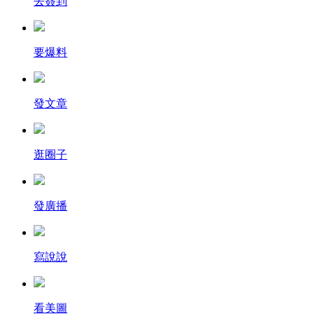
去簽到
要爆料
發文章
逛圈子
發廣播
寫說說
看美圖